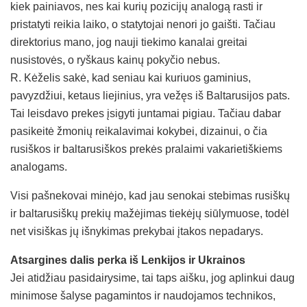
kiek painiavos, nes kai kurių pozicijų analogą rasti ir
pristatyti reikia laiko, o statytojai nenori jo gaišti. Tačiau
direktorius mano, jog nauji tiekimo kanalai greitai
nusistovės, o ryškaus kainų pokyčio nebus.
R. Kėželis sakė, kad seniau kai kuriuos gaminius,
pavyzdžiui, ketaus liejinius, yra vežęs iš Baltarusijos pats.
Tai leisdavo prekes įsigyti juntamai pigiau. Tačiau dabar
pasikeitė žmonių reikalavimai kokybei, dizainui, o čia
rusiškos ir baltarusiškos prekės pralaimi vakarietiškiems
analogams.
Visi pašnekovai minėjo, kad jau senokai stebimas rusiškų
ir baltarusiškų prekių mažėjimas tiekėjų siūlymuose, todėl
net visiškas jų išnykimas prekybai įtakos nepadarys.
Atsargines dalis perka iš Lenkijos ir Ukrainos
Jei atidžiau pasidairysime, tai taps aišku, jog aplinkui daug
minimose šalyse pagamintos ir naudojamos technikos,