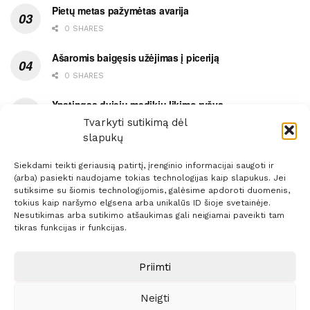
Pietų metas pažymėtas avarija
0 SHARES
Ašaromis baigęsis užėjimas į piceriją
0 SHARES
Ypatingas dviejų medikių likimo ryšys
Tvarkyti sutikimą dėl
0 SHARES
slapukų
Siekdami teikti geriausią patirtį, įrenginio informacijai saugoti ir
(arba) pasiekti naudojame tokias technologijas kaip slapukus. Jei
sutiksime su šiomis technologijomis, galėsime apdoroti duomenis,
tokius kaip naršymo elgsena arba unikalūs ID šioje svetainėje.
Prenumerata
Reklama
Taisyklės
Kontaktai
Nesutikimas arba sutikimo atšaukimas gali neigiamai paveikti tam
tikras funkcijas ir funkcijas.
Sprendimas:
ITBrolis
Priimti
© 2021 Visos teisės saugomos
Siaure.lt
Neigti