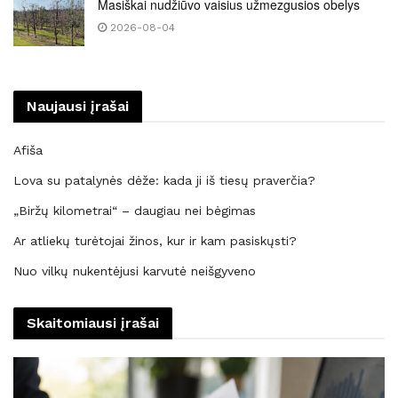
Masiškai nudžiūvo vaisius užmezgusios obelys
2026-08-04
Naujausi įrašai
Afiša
Lova su patalynės dėže: kada ji iš tiesų praverčia?
„Biržų kilometrai“ – daugiau nei bėgimas
Ar atliekų turėtojai žinos, kur ir kam pasiskųsti?
Nuo vilkų nukentėjusi karvutė neišgyveno
Skaitomiausi įrašai