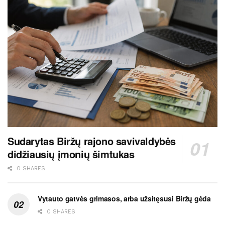
Sudarytas Biržų rajono savivaldybės
didžiausių įmonių šimtukas
0 SHARES
Vytauto gatvės grimasos, arba užsitęsusi Biržų gėda
0 SHARES