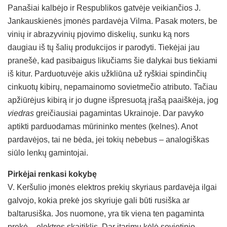
Panašiai kalbėjo ir Respublikos gatvėje veikiančios J.
Jankauskienės įmonės pardavėja Vilma. Pasak moters, be
vinių ir abrazyvinių pjovimo diskelių, sunku ką nors
daugiau iš tų šalių produkcijos ir parodyti. Tiekėjai jau
pranešė, kad pasibaigus likučiams šie dalykai bus tiekiami
iš kitur. Parduotuvėje akis užkliūna už ryškiai spindinčių
cinkuotų kibirų, nepamainomo sovietmečio atributo. Tačiau
apžiūrėjus kibirą ir jo dugne išpresuotą įrašą paaiškėja, jog
viedras
greičiausiai pagamintas Ukrainoje. Dar pavyko
aptikti parduodamas mūrininko mentes (kelnes). Anot
pardavėjos, tai ne bėda, jei tokių nebebus – analogiškas
siūlo lenkų gamintojai.
Pirkėjai renkasi kokybę
V. Keršulio įmonės elektros prekių skyriaus pardavėja ilgai
galvojo, kokia prekė jos skyriuje gali būti rusiška ar
baltarusiška. Jos nuomone, yra tik viena ten pagaminta
prekė – elektros skaitiklis. Dar įtarimų kėlė sovietinio