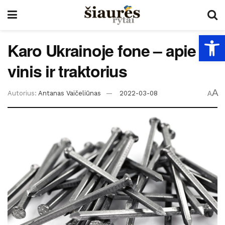
Open
Karo Ukrainoje fone – apie
vinis ir traktorius
A
Autorius:
Antanas Vaičeliūnas
2022-03-08
A