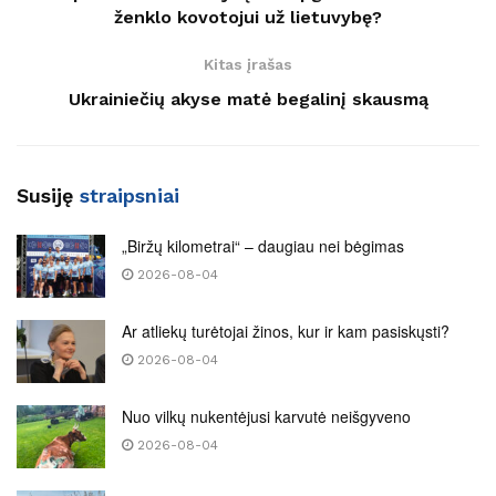
ženklo kovotojui už lietuvybę?
Kitas įrašas
Ukrainiečių akyse matė begalinį skausmą
Susiję
straipsniai
„Biržų kilometrai“ – daugiau nei bėgimas
2026-08-04
Ar atliekų turėtojai žinos, kur ir kam pasiskųsti?
2026-08-04
Nuo vilkų nukentėjusi karvutė neišgyveno
2026-08-04