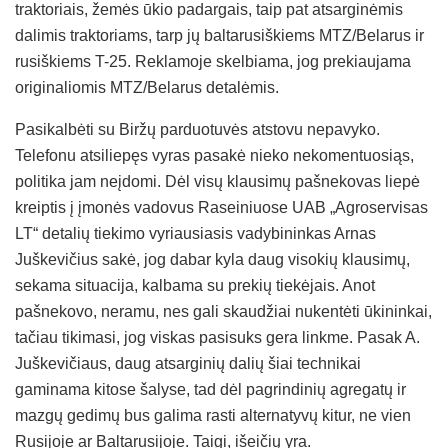
traktoriais, žemės ūkio padargais, taip pat atsarginėmis
dalimis traktoriams, tarp jų baltarusiškiems MTZ/Belarus ir
rusiškiems T-25. Reklamoje skelbiama, jog prekiaujama
originaliomis MTZ/Belarus detalėmis.
Pasikalbėti su Biržų parduotuvės atstovu nepavyko.
Telefonu atsiliepęs vyras pasakė nieko nekomentuosiąs,
politika jam neįdomi. Dėl visų klausimų pašnekovas liepė
kreiptis į įmonės vadovus Raseiniuose UAB „Agroservisas
LT“ detalių tiekimo vyriausiasis vadybininkas Arnas
Juškevičius sakė, jog dabar kyla daug visokių klausimų,
sekama situacija, kalbama su prekių tiekėjais. Anot
pašnekovo, neramu, nes gali skaudžiai nukentėti ūkininkai,
tačiau tikimasi, jog viskas pasisuks gera linkme. Pasak A.
Juškevičiaus, daug atsarginių dalių šiai technikai
gaminama kitose šalyse, tad dėl pagrindinių agregatų ir
mazgų gedimų bus galima rasti alternatyvų kitur, ne vien
Rusijoje ar Baltarusijoje. Taigi, išeičių yra.