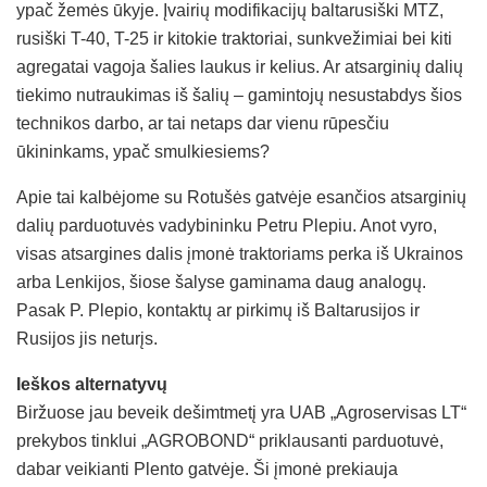
ypač žemės ūkyje. Įvairių modifikacijų baltarusiški MTZ,
rusiški T-40, T-25 ir kitokie traktoriai, sunkvežimiai bei kiti
agregatai vagoja šalies laukus ir kelius. Ar atsarginių dalių
tiekimo nutraukimas iš šalių – gamintojų nesustabdys šios
technikos darbo, ar tai netaps dar vienu rūpesčiu
ūkininkams, ypač smulkiesiems?
Apie tai kalbėjome su Rotušės gatvėje esančios atsarginių
dalių parduotuvės vadybininku Petru Plepiu. Anot vyro,
visas atsargines dalis įmonė traktoriams perka iš Ukrainos
arba Lenkijos, šiose šalyse gaminama daug analogų.
Pasak P. Plepio, kontaktų ar pirkimų iš Baltarusijos ir
Rusijos jis neturįs.
Ieškos alternatyvų
Biržuose jau beveik dešimtmetį yra UAB „Agroservisas LT“
prekybos tinklui „AGROBOND“ priklausanti parduotuvė,
dabar veikianti Plento gatvėje. Ši įmonė prekiauja