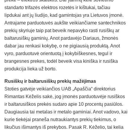
standarto trifazės elektros rozetės ir kištukai, tačiau
lipdukai ant jų liudijo, kad gamintojas yra Lietuvos įmonė.
Antrajame parduotuvės aukšte veikiančiame santechnikos
prekių skyriuje taip pat beveik nepavyko rasti rusiškų ar
baltarusiškų gaminių. Anot pardavėjo Dariaus, žmonės
dabar jau renkasi kokybę, o ne pigiausią produktą. Anot
vyro, parduotuvė orientuotą į kokybiškesnes, tegul ir
brangesnes prekes, todėl beveik visa kiniška ir rusiška
produkcija lieka už borto.
Rusiškų ir baltarusiškų prekių mažėjimas
Stoties gatvėje veikiančios UAB „Apaščia“ direktorius
Rimantas Kėželis sakė, jog įmonės parduotuvėje rusiškos
ir baltarusiškos prekės sudaro apie 10 procentų pasiūlos.
Daugiausia tai metalas ir metalo gaminiai. Anot vadovo, kai
kurie tiekėjai praneša nutraukiantys prekių tiekimus, o
likučius išimantys iš prekybos. Pasak R. Kėželio, tai kelia