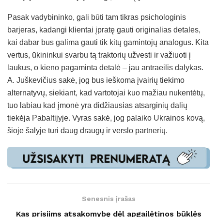
Pasak vadybininko, gali būti tam tikras psichologinis
barjeras, kadangi klientai įpratę gauti originalias detales,
kai dabar bus galima gauti tik kitų gamintojų analogus. Kita
vertus, ūkininkui svarbu tą traktorių užvesti ir važiuoti į
laukus, o kieno pagaminta detalė – jau antraeilis dalykas.
A. Juškevičius sakė, jog bus ieškoma įvairių tiekimo
alternatyvų, siekiant, kad vartotojai kuo mažiau nukentėtų,
tuo labiau kad įmonė yra didžiausias atsarginių dalių
tiekėja Pabaltijyje. Vyras sakė, jog palaiko Ukrainos kovą,
šioje šalyje turi daug draugų ir verslo partnerių.
Senesnis įrašas
Kas prisiims atsakomybę dėl apgailėtinos būklės