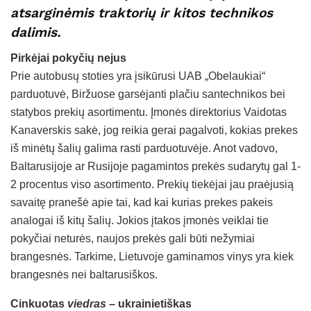
atsarginėmis traktorių ir kitos technikos
dalimis.
Pirkėjai pokyčių nejus
Prie autobusų stoties yra įsikūrusi UAB „Obelaukiai“
parduotuvė, Biržuose garsėjanti plačiu santechnikos bei
statybos prekių asortimentu. Įmonės direktorius Vaidotas
Kanaverskis sakė, jog reikia gerai pagalvoti, kokias prekes
iš minėtų šalių galima rasti parduotuvėje. Anot vadovo,
Baltarusijoje ar Rusijoje pagamintos prekės sudarytų gal 1-
2 procentus viso asortimento. Prekių tiekėjai jau praėjusią
savaitę pranešė apie tai, kad kai kurias prekes pakeis
analogai iš kitų šalių. Jokios įtakos įmonės veiklai tie
pokyčiai neturės, naujos prekės gali būti nežymiai
brangesnės. Tarkime, Lietuvoje gaminamos vinys yra kiek
brangesnės nei baltarusiškos.
Cinkuotas
viedras
– ukrainietiškas