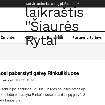
Ketvirtadienis, 6 rugpjūčio, 2026
Žmonės
Kultūra
Renginiai
Partnerių turinys
osi pabarstyti gatvę Rinkuškiuose
Morkūnienė
2022-12-08
 seniūnijos seniūnas Saulius Eigirdas savaitės pradžioje
, kad būtų pabarstyta Rinkuškiuose esanti Liepų gatvė. Ši
lia kurios yra...