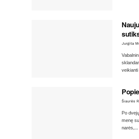
Nauju
sutik
Jurgita 
Vabalnin
sklandan
veikianti
Popie
Šiaurės R
Po dvejų
menę suk
narės,...