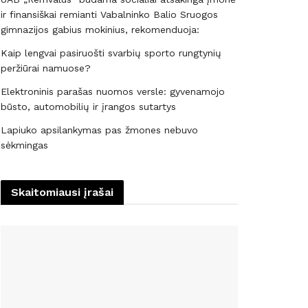
ir finansiškai remianti Vabalninko Balio Sruogos
gimnazijos gabius mokinius, rekomenduoja:
Kaip lengvai pasiruošti svarbių sporto rungtynių
peržiūrai namuose?
Elektroninis parašas nuomos versle: gyvenamojo
būsto, automobilių ir įrangos sutartys
Lapiuko apsilankymas pas žmones nebuvo
sėkmingas
Skaitomiausi įrašai