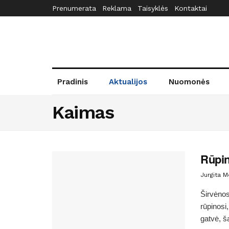
Prenumerata
Reklama
Taisyklės
Kontaktai
Pradinis
Aktualijos
Nuomonės
Kaimas
Rūpin
Jurgita 
Širvėnos
rūpinosi
gatvė, ša