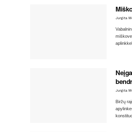
Miško
Jurgita 
Vabalnin
miškovež
aplinkkel
Neįgal
bend
Jurgita 
Biržų ra
apylinkes
konstituc