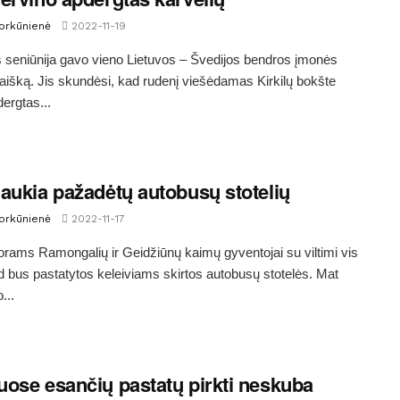
Morkūnienė
2022-11-19
 seniūnija gavo vieno Lietuvos – Švedijos bendros įmonės
aišką. Jis skundėsi, kad rudenį viešėdamas Kirkilų bokšte
ergtas...
aukia pažadėtų autobusų stotelių
Morkūnienė
2022-11-17
orams Ramongalių ir Geidžiūnų kaimų gyventojai su viltimi vis
kad bus pastatytos keleiviams skirtos autobusų stotelės. Mat
...
ose esančių pastatų pirkti neskuba