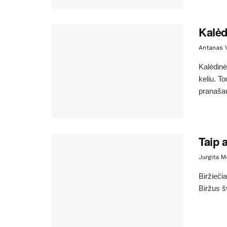
Kalėd
Antanas 
Kalėdinė
keliu. T
pranašau
Taip 
Jurgita 
Biržiečia
Biržus š