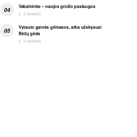
Vabalninke – naujos grožio paslaugos
0 SHARES
Vytauto gatvės grimasos, arba užsitęsusi
Biržų gėda
0 SHARES