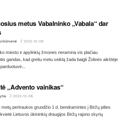
osius metus Vabalninko „Vabala“ dar
s
Morkūnienė
2022-12-08
ko miesto ir apylinkių žmones neramina vis plačiau
tis gandas, kad greitu metu veiklą žada baigti Žolinės aikštėje
 parduotuvė...
tė „Advento vainikas“
ytai
2022-12-06
 metų pertraukos gruodžio 1 d. bendramintes į Biržų pilies
vietė Lietuvos ūkininkių draugijos Biržų rajono skyrių