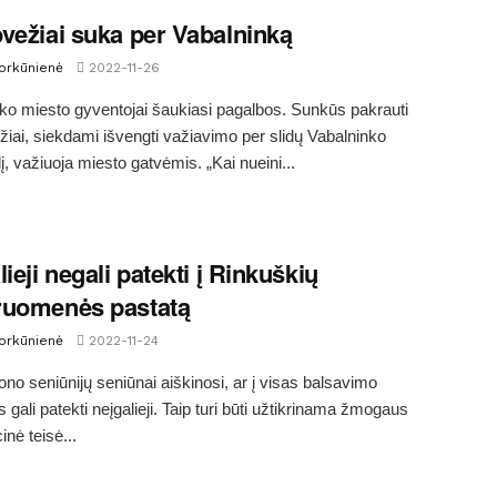
vežiai suka per Vabalninką
Morkūnienė
2022-11-26
ko miesto gyventojai šaukiasi pagalbos. Sunkūs pakrauti
iai, siekdami išvengti važiavimo per slidų Vabalninko
į, važiuoja miesto gatvėmis. „Kai nueini...
ieji negali patekti į Rinkuškių
ruomenės pastatą
Morkūnienė
2022-11-24
jono seniūnijų seniūnai aiškinosi, ar į visas balsavimo
 gali patekti neįgalieji. Taip turi būti užtikrinama žmogaus
inė teisė...