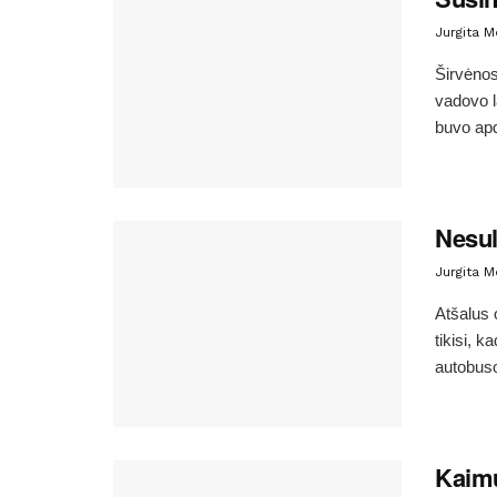
Jurgita 
Širvėnos
vadovo l
buvo apd
Nesul
Jurgita 
Atšalus 
tikisi, 
autobuso
Kaimu