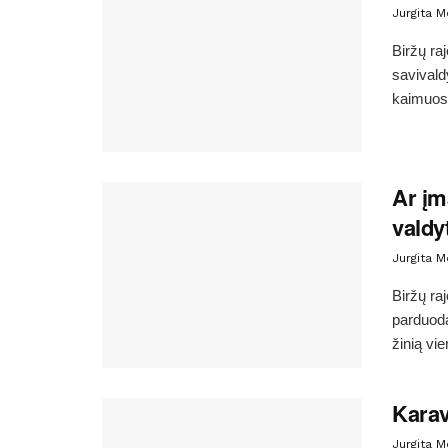
Jurgita 
Biržų ra
savivald
kaimuose
Ar įm
valdy
Jurgita 
Biržų ra
parduoda
žinią vien
Karav
Jurgita 