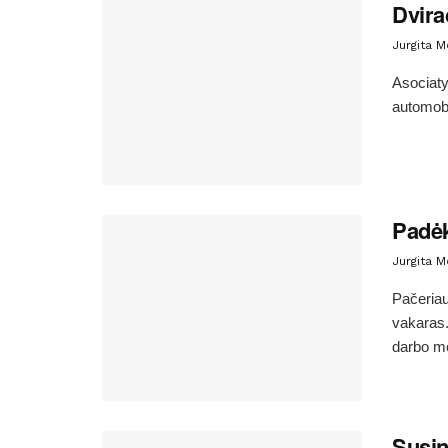
Dvira
Jurgita 
Asociaty
automobi
Padėk
Jurgita 
Pačeriau
vakaras.
darbo me
Susin