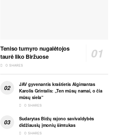
Teniso turnyro nugalėtojos
taurė liko Biržuose
0 SHARES
JAV gyvenantis kraštietis Algimantas
Karolis Grintalis: „Ten mūsų namai, o čia
mūsų siela“
0 SHARES
Sudarytas Biržų rajono savivaldybės
didžiausių įmonių šimtukas
0 SHARES