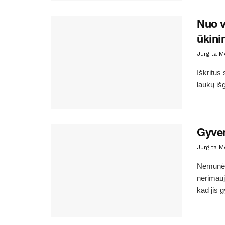
Nuo v
ūkini
Jurgita 
Iškritus
laukų išg
Gyven
Jurgita 
Nemunėli
nerimauj
kad jis 