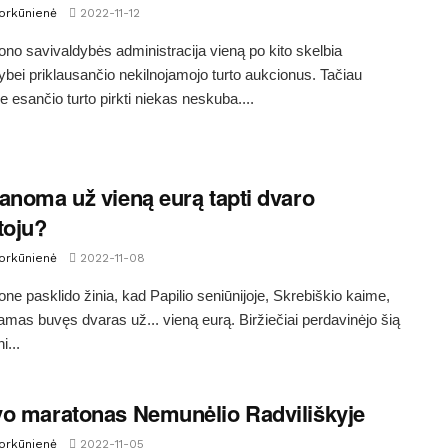
Morkūnienė
2022-11-12
jono savivaldybės administracija vieną po kito skelbia
ybei priklausančio nekilnojamojo turto aukcionus. Tačiau
 esančio turto pirkti niekas neskuba....
anoma už vieną eurą tapti dvaro
toju?
Morkūnienė
2022-11-08
jone pasklido žinia, kad Papilio seniūnijoje, Skrebiškio kaime,
mas buvęs dvaras už... vieną eurą. Biržiečiai perdavinėjo šią
i...
o maratonas Nemunėlio Radviliškyje
Morkūnienė
2022-11-05