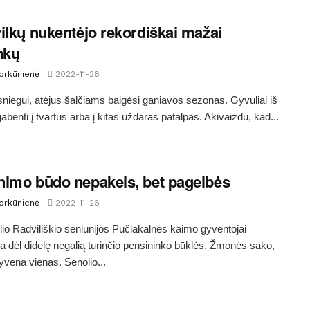
ilkų nukentėjo rekordiškai mažai
nkų
Morkūnienė
2022-11-26
 sniegui, atėjus šalčiams baigėsi ganiavos sezonas. Gyvuliai iš
abenti į tvartus arba į kitas uždaras patalpas. Akivaizdu, kad...
imo būdo nepakeis, bet pagelbės
Morkūnienė
2022-11-26
o Radviliškio seniūnijos Pučiakalnės kaimo gyventojai
a dėl didelę negalią turinčio pensininko būklės. Žmonės sako,
gyvena vienas. Senolio...