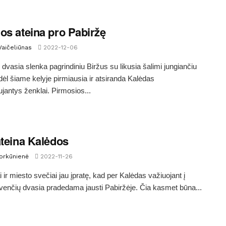
os ateina pro Pabiržę
Vaičeliūnas
2022-12-06
 dvasia slenka pagrindiniu Biržus su likusia šalimi jungiančiu
odėl šiame kelyje pirmiausia ir atsiranda Kalėdas
jantys ženklai. Pirmosios...
ateina Kalėdos
Morkūnienė
2022-11-26
i ir miesto svečiai jau įpratę, kad per Kalėdas važiuojant į
venčių dvasia pradedama jausti Pabiržėje. Čia kasmet būna...