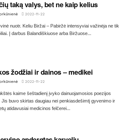
čių taką valys, bet ne kaip kelius
Morkūnienė
2022-11-22
vinė nuotr. Keliu Biržai – Pabiržė intensyviai važinėja ne tik
liai. Į darbus Balandiškiuose arba Biržuose...
os žodžiai ir dainos – medikei
Morkūnienė
2022-11-22
kštės kaime šeštadienį įvyko dainuojamosios poezijos
 Jis buvo skirtas daugiau nei penkiasdešimtį gyvenimo ir
tų atidavusiai medicinos felčerei...
ervino apdergtas karvelių