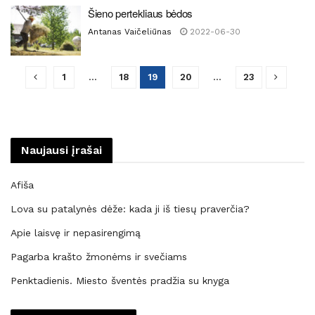
Šieno pertekliaus bėdos
Antanas Vaičeliūnas
2022-06-30
1
…
18
19
20
…
23
Naujausi įrašai
Afiša
Lova su patalynės dėže: kada ji iš tiesų praverčia?
Apie laisvę ir nepasirengimą
Pagarba krašto žmonėms ir svečiams
Penktadienis. Miesto šventės pradžia su knyga