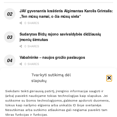
JAV gyvenantis kraštietis Algimantas Karolis Grintalis:
„Ten mūsų namai, o čia mūsų siela“
0 SHARES
Sudarytas Biržų rajono savivaldybės didžiausių
įmonių šimtukas
0 SHARES
Vabalninke – naujos grožio paslaugos
0 SHARES
Vytauto gatvės grimasos, arba užsitęsusi Biržų gėda
Tvarkyti sutikimą dėl
slapukų
0 SHARES
Siekdami teikti geriausią patirtį, įrenginio informacijai saugoti ir
(arba) pasiekti naudojame tokias technologijas kaip slapukus. Jei
sutiksime su šiomis technologijomis, galėsime apdoroti duomenis,
tokius kaip naršymo elgsena arba unikalūs ID šioje svetainėje.
Nesutikimas arba sutikimo atšaukimas gali neigiamai paveikti tam
Prenumerata
Reklama
Taisyklės
Kontaktai
tikras funkcijas ir funkcijas.