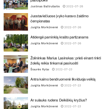
Justinas Baltrušaitis
2022-07-28
Juostaviečiuose įvyko karavo žaidimo
čempionatas
Jurgita Morkūnienė
2022-07-26
Atidengė paminklą krašto partizanams
Jurgita Morkūnienė
2022-07-26
Žolininkas Marius Lasinskas: prieš einant rinkti
žolelių reikia tinkamai pasiruošti
Šiaurės Rytai
2022-07-23
Antra kaimo bendruomenė likviduoja veiklą
Jurgita Morkūnienė
2022-07-23
Ar sulauks rudens Deikiškių kryžius?
Jurgita Morkūnienė
2022-07-23