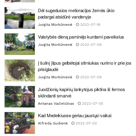
Dėl sugedusios melioracijos žemės ūkio
padargai atsidūrė vandenyje
Jurgita Morkūnienė
2022-07-16
Valstybės dieną paminėjo kurdami paveikslus
Jurgita Morkūnienė
2022-07-09
Į šulinį įlipus gelbėtojai stirniukas nurimo ir prie jos
prisiglaudė
Jurgita Morkūnienė
2022-07-09
Juodžionių kapinių lankytojus piktina iš fermos
sklindanti smarvė
Antanas Vaičeliūnas
2022-07-05
Kad Medeikiuose geriau jaustųsi vaikai
Alfreda Gudienė
2022-07-02