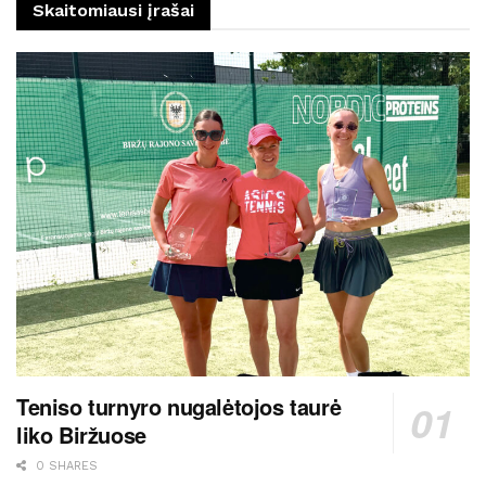
Skaitomiausi įrašai
Teniso turnyro nugalėtojos taurė
liko Biržuose
0 SHARES