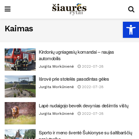
Open
Kaimas
Kirdonių ugniagesių komandai – naujas
automobilis
Jurgita Morkūnienė
2022-07-28
Išrovė prie stotelės pasodintas gėles
Jurgita Morkūnienė
2022-07-28
Lapė nudaigojo beveik devynias dešimtis vištų
Jurgita Morkūnienė
2022-07-28
Sporto ir meno šventė Šukionyse su šaltibarščių
pasiutpolke