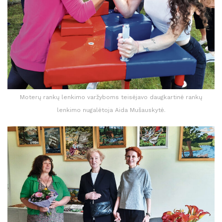
Moterų rankų lenkimo varžyboms teisėjavo daugkartinė rankų
lenkimo nugalėtoja Aida Mušauskytė.