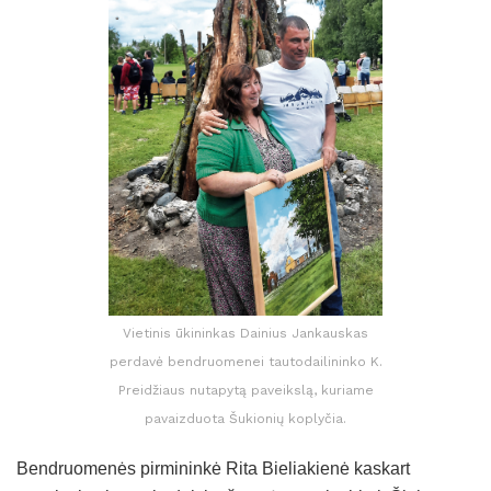
Vietinis ūkininkas Dainius Jankauskas
perdavė bendruomenei tautodailininko K.
Preidžiaus nutapytą paveikslą, kuriame
pavaizduota Šukionių koplyčia.
Bendruomenės pirmininkė Rita Bieliakienė kaskart