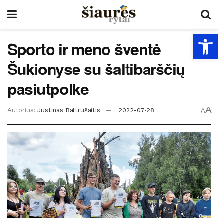
Open
Sporto ir meno šventė
Šukionyse su šaltibarščių
pasiutpolke
A
Autorius:
Justinas Baltrušaitis
2022-07-28
A