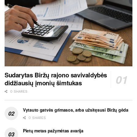
Sudarytas Biržų rajono savivaldybės
didžiausių įmonių šimtukas
0 SHARES
Vytauto gatvės grimasos, arba užsitęsusi Biržų gėda
0 SHARES
Pietų metas pažymėtas avarija