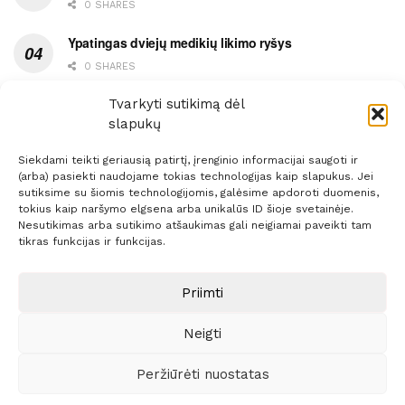
0 SHARES
Ypatingas dviejų medikių likimo ryšys
0 SHARES
Ašaromis baigęsis užėjimas į piceriją
Tvarkyti sutikimą dėl
slapukų
0 SHARES
Siekdami teikti geriausią patirtį, įrenginio informacijai saugoti ir
(arba) pasiekti naudojame tokias technologijas kaip slapukus. Jei
sutiksime su šiomis technologijomis, galėsime apdoroti duomenis,
tokius kaip naršymo elgsena arba unikalūs ID šioje svetainėje.
Nesutikimas arba sutikimo atšaukimas gali neigiamai paveikti tam
Prenumerata
Reklama
Taisyklės
Kontaktai
tikras funkcijas ir funkcijas.
Sprendimas:
ITBrolis
Priimti
Neigti
© 2021 Visos teisės saugomos
Siaure.lt
Peržiūrėti nuostatas