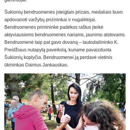
Šukionių bendruomenės įsteigtais prizais, medaliais buvo
apdovanoti varžybų prizininkai ir nugalėtojai.
Bendruomenės primininkė padėkos raštus įteikė
aktyviausiems bendruomenės nariams, jaunimo atstovams.
Bendruomenė taip pat gavo dovaną – tautodailininko K.
Preidžiaus nutapytą paveikslą, kuriame pavaizduota
Šukionių koplyčia. Bendruomenei ją perdavė vietinis
ūkininkas Dainius Jankauskas.