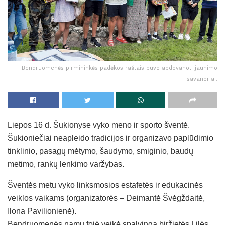
Bendruomenės pirmininkės padėkos raštais buvo apdovanoti jaunimo
savanoriai.
Liepos 16 d. Šukionyse vyko meno ir sporto šventė.
Šukioniečiai neapleido tradicijos ir organizavo paplūdimio
tinklinio, pasagų mėtymo, šaudymo, smiginio, baudų
metimo, rankų lenkimo varžybas.
Šventės metu vyko linksmosios estafetės ir edukacinės
veiklos vaikams (organizatorės – Deimantė Švėgždaitė,
Ilona Pavilionienė).
Bendruomenės namų fojė veikė spalvinga biržietės Lilės