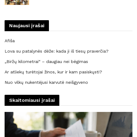
Naujausi įrašai
Afiša
Lova su patalynės dėže: kada ji iš tiesų praverčia?
„Biržų kilometrai“ – daugiau nei bėgimas
Ar atliekų turėtojai žinos, kur ir kam pasiskųsti?
Nuo vilkų nukentėjusi karvutė neišgyveno
Skaitomiausi įrašai