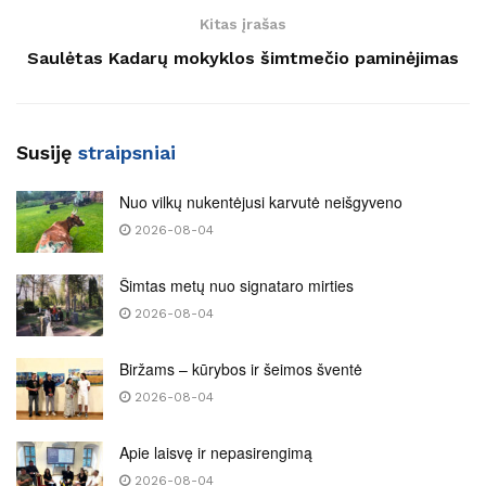
Kitas įrašas
Saulėtas Kadarų mokyklos šimtmečio paminėjimas
Susiję
straipsniai
Nuo vilkų nukentėjusi karvutė neišgyveno
2026-08-04
Šimtas metų nuo signataro mirties
2026-08-04
Biržams – kūrybos ir šeimos šventė
2026-08-04
Apie laisvę ir nepasirengimą
2026-08-04