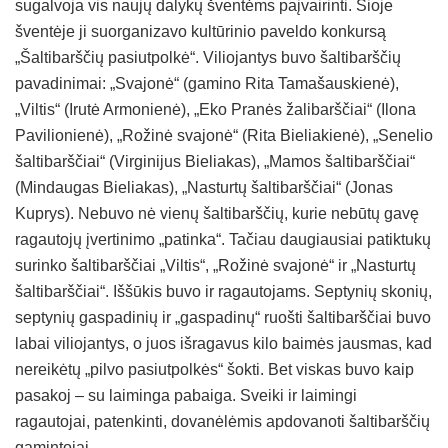
sugalvoja vis naujų dalykų šventėms paįvairinti. Šioje
šventėje ji suorganizavo kultūrinio paveldo konkursą
„Šaltibarščių pasiutpolkė“. Viliojantys buvo šaltibarščių
pavadinimai: „Svajonė“ (gamino Rita Tamašauskienė),
„Viltis“ (Irutė Armonienė), „Eko Pranės žalibarščiai“ (Ilona
Pavilionienė), „Rožinė svajonė“ (Rita Bieliakienė), „Senelio
šaltibarščiai“ (Virginijus Bieliakas), „Mamos šaltibarščiai“
(Mindaugas Bieliakas), „Nasturtų šaltibarščiai“ (Jonas
Kuprys). Nebuvo nė vienų šaltibarščių, kurie nebūtų gavę
ragautojų įvertinimo „patinka“. Tačiau daugiausiai patiktukų
surinko šaltibarščiai „Viltis“, „Rožinė svajonė“ ir „Nasturtų
šaltibarščiai“. Iššūkis buvo ir ragautojams. Septynių skonių,
septynių gaspadinių ir „gaspadinų“ ruošti šaltibarščiai buvo
labai viliojantys, o juos išragavus kilo baimės jausmas, kad
nereikėtų „pilvo pasiutpolkės“ šokti. Bet viskas buvo kaip
pasakoj – su laiminga pabaiga. Sveiki ir laimingi
ragautojai, patenkinti, dovanėlėmis apdovanoti šaltibarščių
gamintojai.