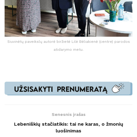
Siuvinėtų paveikslų autorė biržietė Lilė Bėliakienė (centre) parodos
atidarymo metu.
Senesnis įrašas
Lebeniškių stačiatikis: tai ne karas, o žmonių
luošinimas