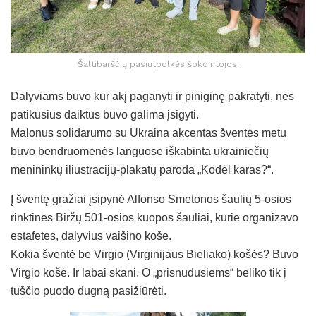
Šaltibarščių pasiutpolkės šokdintojos.
Dalyviams buvo kur akį paganyti ir piniginę pakratyti, nes
patikusius daiktus buvo galima įsigyti.
Malonus solidarumo su Ukraina akcentas šventės metu
buvo bendruomenės languose iškabinta ukrainiečių
menininkų iliustracijų-plakatų paroda „Kodėl karas?“.
Į šventę gražiai įsipynė Alfonso Smetonos šaulių 5-osios
rinktinės Biržų 501-osios kuopos šauliai, kurie organizavo
estafetes, dalyvius vaišino koše.
Kokia šventė be Virgio (Virginijaus Bieliako) košės? Buvo
Virgio košė. Ir labai skani. O „prisnūdusiems“ beliko tik į
tuščio puodo dugną pasižiūrėti.