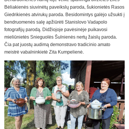
Bėliakienės siuvinėtų paveikslų paroda, šukionietės Rasos
Giedrikienės atvirukų paroda. Besidomintys galėjo užsukti į
bendruomenės salę apžiūrėti Stanislovo Vadapolo
fotografijų parodą. Didžiojoje pavėsinėje puikavosi
mieliūnietės Snieguolės Šulnienės nertų žaislų paroda.
Čia pat juostų audimą demonstravo tradicinio amato
meistrė vabalninkietė Zita Kumpelienė.