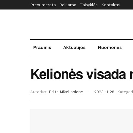
Prenumerata
Reklama
Taisyklės
Kontaktai
Pradinis
Aktualijos
Nuomonės
Kelionės visada 
Autorius:
Edita Mikelionienė
2023-11-28
Kategori