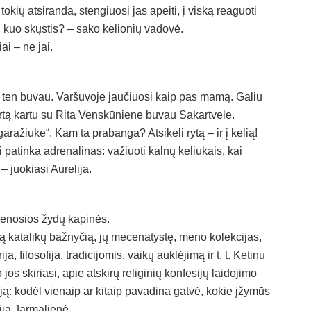
tokių atsiranda, stengiuosi jas apeiti, į viską reaguoti
tai kuo skųstis? – sako kelionių vadovė.
ai – ne jai.
ų ten buvau. Varšuvoje jaučiuosi kaip pas mamą. Galiu
kartą kartu su Rita Venskūniene buvau Sakartvele.
žiuke“. Kam ta prabanga? Atsikeli rytą – ir į kelią!
i patinka adrenalinas: važiuoti kalnų keliukais, kai
– juokiasi Aurelija.
senosios žydų kapinės.
ą katalikų bažnyčią, jų mecenatystę, meno kolekcijas,
 filosofija, tradicijomis, vaikų auklėjimą ir t. t. Ketinu
os skiriasi, apie atskirų religinių konfesijų laidojimo
riją: kodėl vienaip ar kitaip pavadina gatvė, kokie įžymūs
ija Jarmalienė.