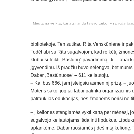
Mėstama veikla, kai atsiranda laisvo laiko, – rankdarbiai.
bibliotekoje. Ten sutikau Ritą Venskūnienę ir pak
Todėl abi su Rita sugalvojom, kad reikėtų žmones 
klubui suteikti „Bastūnų“ pavadinimą. Ji – labai k
įgyvendinu. Iš pradžių buvo nelengva, bet mums 
Dabar „Bastūnuose“ – 611 keliautojų.
– Kai bus 666, jam įsteigsiu asmeninį prizą, – juo
Moteris sako, jog jai labai patinka organizacinis 
patrauklias edukacijas, nes žmonėms norisi ne tik p
– Į keliones stengiamės vykti kartą per mėnesį, j
sugalvojo keliautojams išdalinti lipdukus. Lipduką 
aplankėme. Dabar ruošiamės į dešimtą kelionę. T