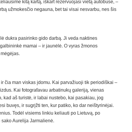
 keliausime kitą kartą, iškart rezervuojasi vietą autobuse, –
darbą užmokesčio negauna, bet tai visai nesvarbu, nes šis
ėlė dukra pasirinko gido darbą. Ji veda naktines
pagalbininkė mamai – ir jaunėlė. O vyras žmonos
e mėgėjas.
 ir čia man viskas įdomu. Kai parvažiuoji tik periodiškai –
vaizdus. Kai fotografavau arbatinukų galeriją, vienas
kad aš turistė, ir labai nustebo, kai pasakiau, jog
si buvęs, ir sugrįžti ten, kur patiko, ko dar neištyrinėjai.
ius. Todėl visiems linkiu keliauti po Lietuvą, po
– sako Aurelija Jarmalienė.