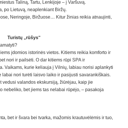
miestus Taliną, Tartu, Lenkijoje – į Varšuvą.
ma, po Lietuvą, neaplenkiant Biržų.
ose, Neringoje, Biržuose… Kitur žinias reikia atnaujinti,
Turistų „rūšys“
pamatyti?
 jiems įdomios istorinės vietos. Kitiems reikia komforto ir
et nori ir pailsėti. O dar kitiems rūpi SPA ir
. Vaikams, kurie keliauja į Vilnių, labiau norisi aplankyti
labai nori turėti laisvo laiko ir pasijusti savarankiškais.
t vedusi valandos ekskursiją, žiūrėjau, kaip jie
ko nebeliko, bet jiems tas nelabai rūpėjo, – pasakoja
amta, bet ir švara bei tvarka, mažomis krautuvėlėmis ir tuo,