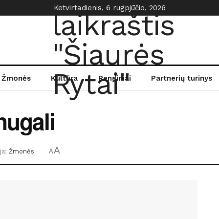
Ketvirtadienis, 6 rugpjūčio, 2026
Žmonės
Kultūra
Renginiai
Partnerių turinys
nugali
A
ja:
Žmonės
A