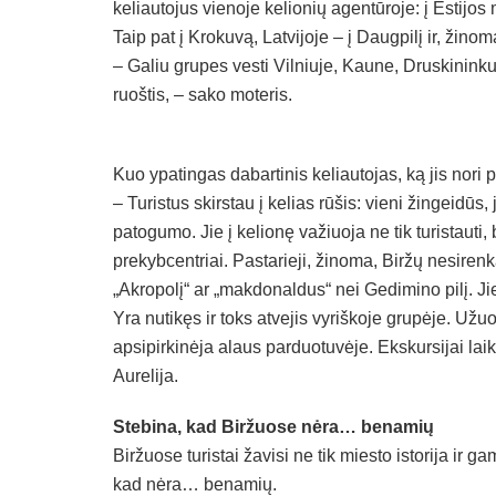
keliautojus vienoje kelionių agentūroje: į Estijos 
Taip pat į Krokuvą, Latvijoje – į Daugpilį ir, žino
– Galiu grupes vesti Vilniuje, Kaune, Druskininku
ruoštis, – sako moteris.
Kuo ypatingas dabartinis keliautojas, ką jis nori 
– Turistus skirstau į kelias rūšis: vieni žingeidūs,
patogumo. Jie į kelionę važiuoja ne tik turistauti, b
prekybcentriai. Pastarieji, žinoma, Biržų nesirenka
„Akropolį“ ar „makdonaldus“ nei Gedimino pilį. Jie 
Yra nutikęs ir toks atvejis vyriškoje grupėje. Užuo
apsipirkinėja alaus parduotuvėje. Ekskursijai lai
Aurelija.
Stebina, kad Biržuose nėra… benamių
Biržuose turistai žavisi ne tik miesto istorija ir g
kad nėra… benamių.