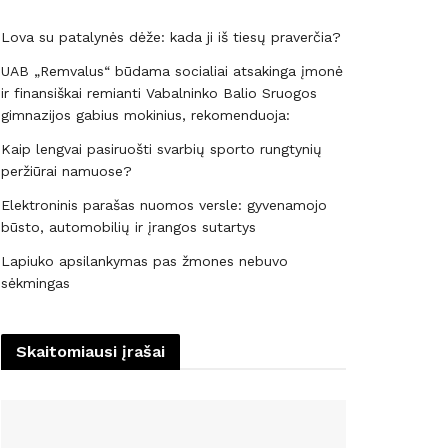
Lova su patalynės dėže: kada ji iš tiesų praverčia?
UAB „Remvalus“ būdama socialiai atsakinga įmonė
ir finansiškai remianti Vabalninko Balio Sruogos
gimnazijos gabius mokinius, rekomenduoja:
Kaip lengvai pasiruošti svarbių sporto rungtynių
peržiūrai namuose?
Elektroninis parašas nuomos versle: gyvenamojo
būsto, automobilių ir įrangos sutartys
Lapiuko apsilankymas pas žmones nebuvo
sėkmingas
Skaitomiausi įrašai