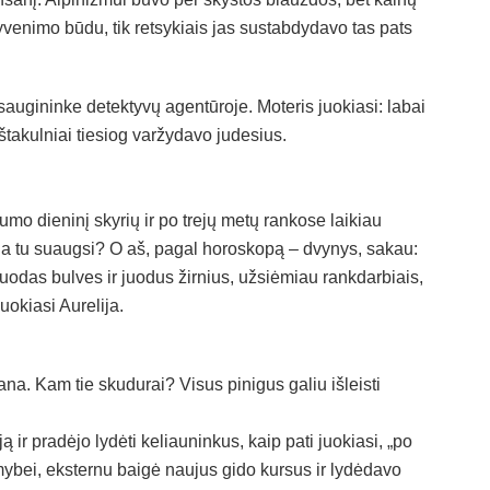
yvenimo būdu, tik retsykiais jas sustabdydavo tas pats
psaugininke detektyvų agentūroje. Moteris juokiasi: labai
kštakulniai tiesiog varžydavo judesius.
mo dieninį skyrių ir po trejų metų rankose laikiau
da tu suaugsi? O aš, pagal horoskopą – dvynys, sakau:
uodas bulves ir juodus žirnius, užsiėmiau rankdarbiais,
uokiasi Aurelija.
ana. Kam tie skudurai? Visus pinigus galiu išleisti
ą ir pradėjo lydėti keliauninkus, kaip pati juokiasi, „po
mybei, eksternu baigė naujus gido kursus ir lydėdavo