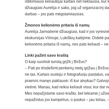
ištikimiausi keliautojai kartais net neklausia, kur
džiaugiasi Aurelija ir sako, jog už organizacinį 
darbas – jos pats mėgstamiausias.
Žmonos kelionėms pritaria iš namų
Aurelija Jarmalienė džiaugiasi, kad ir jos vyresn
ekskursijas Vilniuje, Lukiškių kalėjime. Didelė 
kelionėms pritaria iš namų, nes pats keliauti – n
Linki pažint savo kraštą
O kaip suvilioti turistą grįžti į Biržus?
– Pati po trisdešimt penkerių metų grįžau į Biržus
ne tas. Kartais sustoju ir fotografuoju pastatus, 
praeivis manęs paklausė: iš kur atvykau? Galvojo, 
vietinė. Manau, kad reikia keliauti visur, kur dar ne
Mes nepažįstame savo krašto, bet lekiame į užsien
nepažintus jos kampelius, o paskui – jau toliau, 