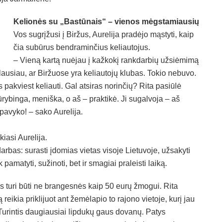
Kelionės su „Bastūnais“ – vienos mėgstamiausių
Vos sugrįžusi į Biržus, Aurelija pradėjo mąstyti, kaip
čia subūrus bendraminčius keliautojus.
– Vieną kartą nuėjau į kažkokį rankdarbių užsiėmimą
lausiau, ar Biržuose yra keliautojų klubas. Tokio nebuvo.
pakviest keliauti. Gal atsiras norinčių? Rita pasiūlė
ūrybinga, meniška, o aš – praktikė. Ji sugalvoja – aš
pavyko! – sako Aurelija.
kiasi Aurelija.
darbas: surasti įdomias vietas visoje Lietuvoje, užsakyti
amatyti, sužinoti, bet ir smagiai praleisti laiką.
os turi būti ne brangesnės kaip 50 eurų žmogui. Rita
reikia priklijuot ant žemėlapio to rajono vietoje, kurį jau
urintis daugiausiai lipdukų gaus dovanų. Patys