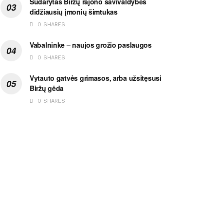
Sudarytas Biržų rajono savivaldybės
didžiausių įmonių šimtukas
0 SHARES
Vabalninke – naujos grožio paslaugos
0 SHARES
Vytauto gatvės grimasos, arba užsitęsusi
Biržų gėda
0 SHARES