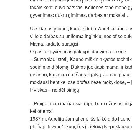
takais kopti buvo pats tas. Kelionės tapo mano g
gyvenimas: dukrų gimimas, darbas ar mokslai…
Užsidarius įmonei, kurioje dirbo, Aurelija tapo a
viliojo darbas su uniforma ir ginklu, nes ofiso au
Mama, kada tu suaugsi!
O paskui gyvenimas pakrypo dar viena linkme:
– Sumaniau įstoti į Kauno miškininkystės techniku
sodininko diplomą. Dukros juokiasi: mama, ir ka
nežinau, kas man dar šaus į galvą. Jau auginau j
mokiausi bent keliose profesinėse mokyklose, – j
Ir viskas – ne dėl pinigų.
– Pinigai man mažiausiai rūpi. Turiu džinsus, ir g
kelionėms!
1987 m. Aurelija Jarmalienė išsilaikė gido licencij
plačiąją tėvynę“. Sugrįžus į Lietuvą Nepriklauso