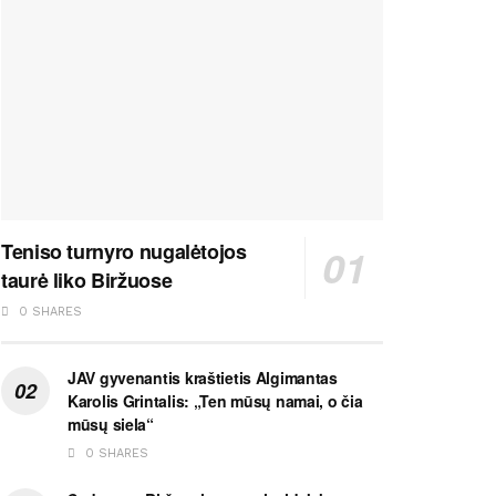
Teniso turnyro nugalėtojos
taurė liko Biržuose
0 SHARES
JAV gyvenantis kraštietis Algimantas
Karolis Grintalis: „Ten mūsų namai, o čia
mūsų siela“
0 SHARES