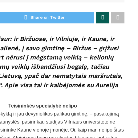
Share on Twitter
r: ir Biržuose, ir Vilniuje, ir Kaune, ir
alienė, į savo gimtinę – Biržus – grįžusi
rt nėrusi į mėgstamą veiklą – kelionių
mų veiklų išbandžiusi begalę, tačiau
Lietuvą, ypač dar nematytais maršrutais,
 Apie visa tai ir kalbėjomės su Aurelija
Teisininkės specialybė nelipo
yklą ir jau devyniolikos palikau gimtinę, – pasakojimą
unystės, pasirinkau studijas Vilniaus universitete ne
eisininke Kaune vienoje įmonėje. Oi, kaip man nelipo šitas
šanį. Alpinizmui buvo per skystos blauzdos, bet kalnų