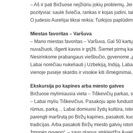
– Aš ir pati Biržuose neįžiūriu jokių problemų. Jei 
pozityviai: saulė šviečia, rankas ir kojas judini, 
O judesio Aurelijai tikrai reikia: Turkijos paplūdimi
Miestas favoritas – Varšuva
– Mano miestas favoritas – Varšuva. Gal 50 kart
nuvažiuoti, išgerti kavos ir grįžti. Šiemet pirmą 
Nesirinkome prabangaus viešbučio, gyvenome „gara
Labai norėčiau nukeliauti į Uzbekiją, Indiją. Laba
vienoje pusėje skardis ir visokie kiti išmėginimai, 
Ekskursija po kapines arba miesto gatves
Biržuose mylimiausia vieta – Tiškevičių parkas, 
– Labai myliu Tiškevičius. Pasakoju apie funduot
rūmus, parką… Labai domiuosi žydų kultūra, istorija,
parengti maršrutą po Biržų kapines, pasakoti, kuo j
tradicijas. Arba pasakoti Biržų miesto gatvių isto
žmonės gyveno“, – savo planus atskleidžia Aurel