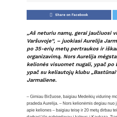
Share on Facebook
„Aš neturiu namų, gerai jaučiuosi visu
Varšuvoje“, – juokiasi Aurelija Jarm
po 35-erių metų pertraukos ir iška
organizavimą. Nors Aurelija mėgsta
kelionės visuomet nugali, ypač po 
ypač su keliautojų klubu „Bastūnai“.
Jarmaliene.
– Gimiau Biržuose, baigiau Medeikių vidurinę mok
pradeda Aurelija. – Nors kelionėmis degiau nuo ja
apie keliones – baigiau teisę ir 20 metų dirbau t
darbas! Vis pabėgdavau į kalnus: į Kaukazą, Tian