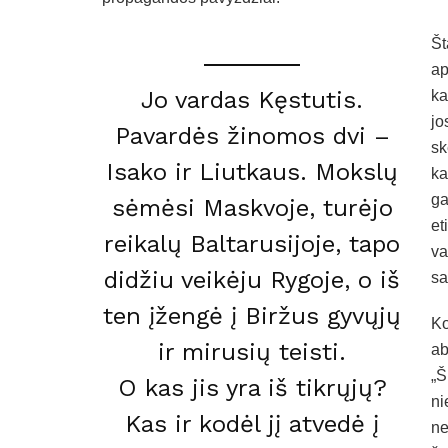
Št
ap
Jo vardas Kęstutis.
ka
jo
Pavardės žinomos dvi –
sk
Isako ir Liutkaus. Mokslų
ka
ga
sėmėsi Maskvoje, turėjo
et
reikalų Baltarusijoje, tapo
va
didžiu veikėju Rygoje, o iš
sa
ten įžengė į Biržus gyvųjų
Ko
ir mirusių teisti.
ab
„Š
O kas jis yra iš tikrųjų?
ni
Kas ir kodėl jį atvedė į
ne