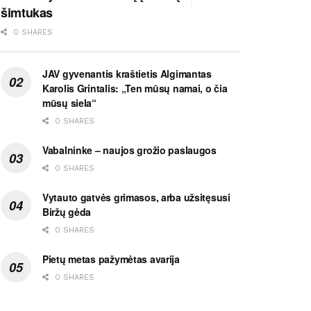
šimtukas
0 SHARES
JAV gyvenantis kraštietis Algimantas
Karolis Grintalis: „Ten mūsų namai, o čia
mūsų siela“
0 SHARES
Vabalninke – naujos grožio paslaugos
0 SHARES
Vytauto gatvės grimasos, arba užsitęsusi
Biržų gėda
0 SHARES
Pietų metas pažymėtas avarija
0 SHARES