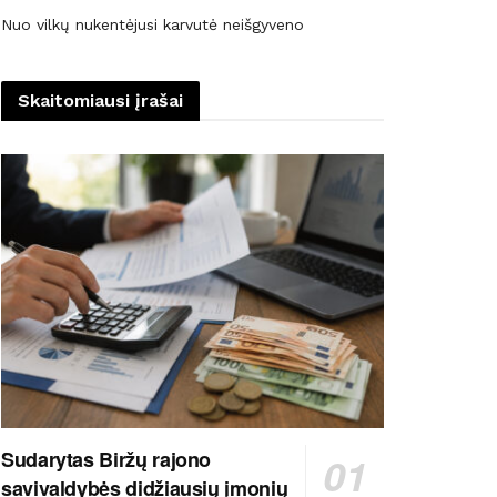
Nuo vilkų nukentėjusi karvutė neišgyveno
Skaitomiausi įrašai
Sudarytas Biržų rajono
savivaldybės didžiausių įmonių