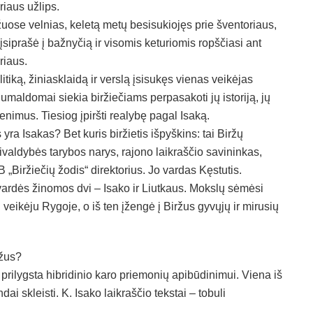
oriaus užlips.
žuose velnias, keletą metų besisukiojęs prie šventoriaus,
 įsiprašė į bažnyčią ir visomis keturiomis ropščiasi ant
riaus.
olitiką, žiniasklaidą ir verslą įsisukęs vienas veikėjas
umaldomai siekia biržiečiams perpasakoti jų istoriją, jų
enimus. Tiesiog įpiršti realybę pagal Isaką.
 yra Isakas? Bet kuris biržietis išpyškins: tai Biržų
ivaldybės tarybos narys, rajono laikraščio savininkas,
 „Biržiečių žodis“ direktorius. Jo vardas Kęstutis.
ardės žinomos dvi – Isako ir Liutkaus. Mokslų sėmėsi
 veikėju Rygoje, o iš ten įžengė į Biržus gyvųjų ir mirusių
ržus?
 prilygsta hibridinio karo priemonių apibūdinimui. Viena iš
 skleisti. K. Isako laikraščio tekstai – tobuli