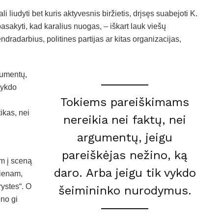
liudyti bet kuris aktyvesnis biržietis, drįsęs suabejoti K.
asakyti, kad karalius nuogas, – iškart lauk viešų
dradarbius, politines partijas ar kitas organizacijas,
gumentų,
vykdo
Tokiems pareiškimams
ikas, nei
nereikia nei faktų, nei
argumentų, jeigu
pareiškėjas nežino, ką
am į sceną
daro. Arba jeigu tik vykdo
vienam,
ystes“. O
šeimininko nurodymus.
eno gi