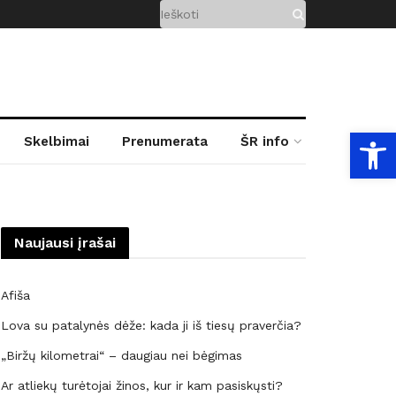
Open
Skelbimai
Prenumerata
ŠR info
Naujausi įrašai
Afiša
Lova su patalynės dėže: kada ji iš tiesų praverčia?
„Biržų kilometrai“ – daugiau nei bėgimas
Ar atliekų turėtojai žinos, kur ir kam pasiskųsti?