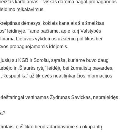
eižtas kartojamas – viskas daroma pagal propagandos
leidimo reikalavimus.
kreiptinas dėmesys, kokiais kanalais šis šmeižtas
os“ leidinyje. Tame pačiame, apie kurį Valstybės
biama Lietuvos vykdomos užsienio politikos bei
skvos propaguojamomis idėjomis.
jusių su KGB ir Sorošu, sąrašą, kuriame buvo daug
ebėjo ir „Šiaurės rytų“ leidėjų bei žurnalistų pavardes.
r „Respublika“ už tikrovės neatitinkančios informacijos
 prieštaringai vertinamas Žydrūnas Savickas, nepraleidęs
ja?
triotais, o iš tikro bendradarbiavome su okupantų