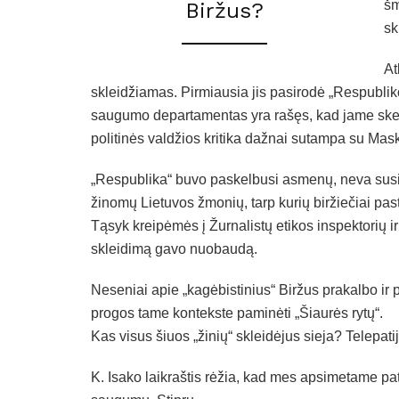
šm
Biržus?
sk
At
skleidžiamas. Pirmiausia jis pasirodė „Respublik
saugumo departamentas yra rašęs, kad jame skel
politinės valdžios kritika dažnai sutampa su Ma
„Respublika“ buvo paskelbusi asmenų, neva susi
žinomų Lietuvos žmonių, tarp kurių biržiečiai past
Tąsyk kreipėmės į Žurnalistų etikos inspektorių i
skleidimą gavo nuobaudą.
Neseniai apie „kagėbistinius“ Biržus prakalbo ir
progos tame kontekste paminėti „Šiaurės rytų“.
Kas visus šiuos „žinių“ skleidėjus sieja? Telepati
K. Isako laikraštis rėžia, kad mes apsimetame pa