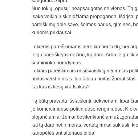
saugumu. Stipru.
Nuo tokių „opusų“ neapsaugotas nė vienas. Tą gali 
Isako veikla ir skleidžiama propaganda. Išdrįsai p
pareiškimų apie save, šeimos narius, gimines, ben
kurioms priklausai.
Tokiems pareiškimams nereikia nei faktų, nei ar
jeigu pareiškėjas nežino, ką daro. Arba jeigu tik 
šeimininko nurodymus.
Tokiais pareiškimais nesišvaistytų nei rimtas polit
rimtas verslininkas, tuo labiau rimtas žurnalistas.
Tai kas iš tiesų yra Isakas?
Tą būtų pravartu išsiaiškinti kiekvienam, lipanči
jo komerciniuose-politiniuose renginiuose. Kiek
plojančiam ar žemai besilenkiančiam už „geradar
kai tą daro net ir meras, vertėtų rimtai suklusti, ki
kanopėlės ant altoriaus bilda.