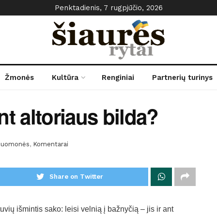
Penktadienis, 7 rugpjūčio, 2026
Žmonės
Kultūra
Renginiai
Partnerių turinys
t altoriaus bilda?
uomonės
,
Komentarai
Share on Twitter
uvių išmintis sako: leisi velnią į bažnyčią – jis ir ant