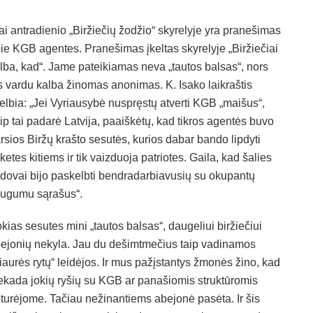
ai antradienio „Biržiečių žodžio“ skyrelyje yra pranešimas
ie KGB agentes. Pranešimas įkeltas skyrelyje „Biržiečiai
lba, kad“. Jame pateikiamas neva „tautos balsas“, nors
s vardu kalba žinomas anonimas. K. Isako laikraštis
elbia: „Jei Vyriausybė nuspręstų atverti KGB „maišus“,
ip tai padarė Latvija, paaiškėtų, kad tikros agentės buvo
rsios Biržų krašto sesutės, kurios dabar bando lipdyti
iketes kitiems ir tik vaizduoja patriotes. Gaila, kad šalies
dovai bijo paskelbti bendradarbiavusių su okupantų
ugumu sąrašus“.
kias sesutes mini „tautos balsas“, daugeliui biržiečiui
ejonių nekyla. Jau du dešimtmečius taip vadinamos
iaurės rytų“ leidėjos. Ir mus pažįstantys žmonės žino, kad
ekada jokių ryšių su KGB ar panašiomis struktūromis
turėjome. Tačiau nežinantiems abejonė pasėta. Ir šis