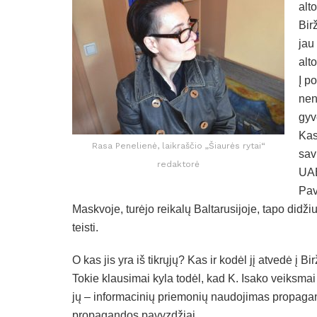
alt
Bir
jau
alto
Į p
nen
gyv
Kas
Rasa Penelienė, laikraščio „Šiaurės rytai“
sav
redaktorė
UAB
Pav
Maskvoje, turėjo reikalų Baltarusijoje, tapo didžiu
teisti.
O kas jis yra iš tikrųjų? Kas ir kodėl jį atvedė į Bi
Tokie klausimai kyla todėl, kad K. Isako veiksmai
jų – informacinių priemonių naudojimas propagandai
propagandos pavyzdžiai.