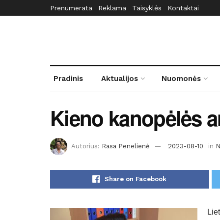
Prenumerata
Reklama
Taisyklės
Kontaktai
Pradinis
Aktualijos
Nuomonės
Kieno kanopėlės an
Autorius:
Rasa Penelienė
2023-08-10
in
N
Share on Facebook
Liet