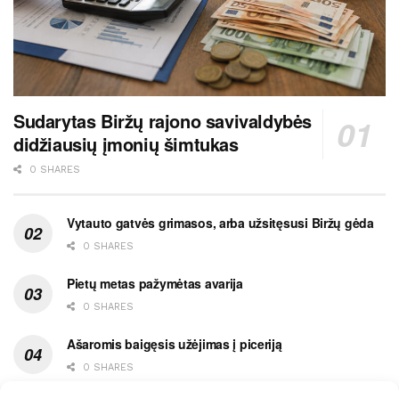
Sudarytas Biržų rajono savivaldybės
didžiausių įmonių šimtukas
0 SHARES
Vytauto gatvės grimasos, arba užsitęsusi Biržų gėda
0 SHARES
Pietų metas pažymėtas avarija
0 SHARES
Ašaromis baigęsis užėjimas į piceriją
0 SHARES