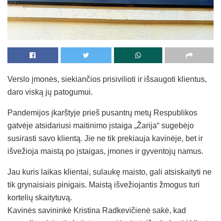
Verslo įmonės, siekiančios prisivilioti ir išsaugoti klientus,
daro viską jų patogumui.
Pandemijos įkarštyje prieš pusantrų metų Respublikos
gatvėje atsidariusi maitinimo įstaiga „Žarija“ sugebėjo
susirasti savo klientą. Jie ne tik prekiauja kavinėje, bet ir
išvežioja maistą po įstaigas, įmones ir gyventojų namus.
Jau kuris laikas klientai, sulaukę maisto, gali atsiskaityti ne
tik grynaisiais pinigais. Maistą išvežiojantis žmogus turi
kortelių skaitytuvą.
Kavinės savininkė Kristina Radkevičienė sakė, kad