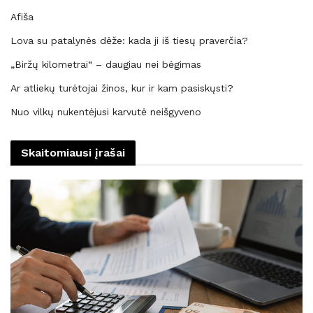
Afiša
Lova su patalynės dėže: kada ji iš tiesų praverčia?
„Biržų kilometrai“ – daugiau nei bėgimas
Ar atliekų turėtojai žinos, kur ir kam pasiskųsti?
Nuo vilkų nukentėjusi karvutė neišgyveno
Skaitomiausi įrašai