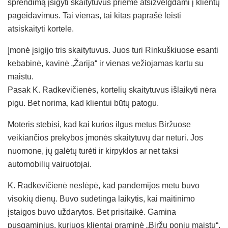
sprendimą įsigyti skaitytuvus priėmė atsižvelgdami į klientų
pageidavimus. Tai vienas, tai kitas paprašė leisti
atsiskaityti kortele.
Įmonė įsigijo tris skaitytuvus. Juos turi Rinkuškiuose esanti
kebabinė, kavinė „Žarija“ ir vienas vežiojamas kartu su
maistu.
Pasak K. Radkevičienės, kortelių skaitytuvus išlaikyti nėra
pigu. Bet norima, kad klientui būtų patogu.
Moteris stebisi, kad kai kurios ilgus metus Biržuose
veikiančios prekybos įmonės skaitytuvų dar neturi. Jos
nuomone, jų galėtų turėti ir kirpyklos ar net taksi
automobilių vairuotojai.
K. Radkevičienė neslėpė, kad pandemijos metu buvo
visokių dienų. Buvo sudėtinga laikytis, kai maitinimo
įstaigos buvo uždarytos. Bet prisitaikė. Gamina
pusgaminius, kuriuos klientai praminė „Biržų ponių maistu“.