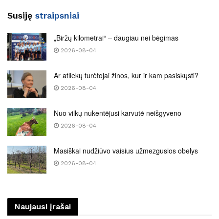
Susiję
straipsniai
„Biržų kilometrai“ – daugiau nei bėgimas
2026-08-04
Ar atliekų turėtojai žinos, kur ir kam pasiskųsti?
2026-08-04
Nuo vilkų nukentėjusi karvutė neišgyveno
2026-08-04
Masiškai nudžiūvo vaisius užmezgusios obelys
2026-08-04
Naujausi įrašai