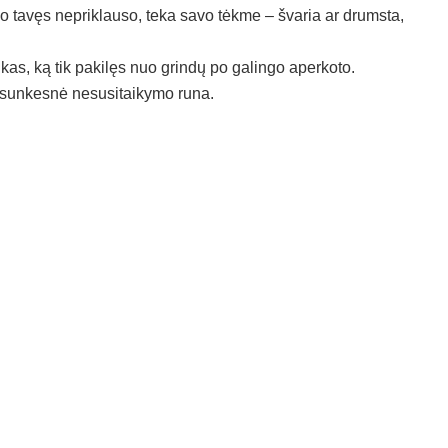
uo tavęs nepriklauso, teka savo tėkme – švaria ar drumsta,
inkas, ką tik pakilęs nuo grindų po galingo aperkoto.
ar sunkesnė nesusitaikymo runa.