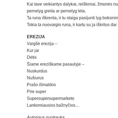
Kai tave veikiantys dalykai, reiškiniai, žmonės n
pernelyg greita ar pernelyg lėta.
Ta runa iškrenta, ir tu staiga pasijunti lyg boksin
Tokia ta nuovargio runa, ir kartu su ja iškritus d
EREZIJA
Vargšė erezija –
Kur jai
Dėtis
Šiame ereziškame pasaulyje –
Nuskurdus
Nušiurus
Prašo išmaldos
Prie super
Supersupersupermarketo
Lankomiausios bažnyčios…
Autoriaus nuotrauka