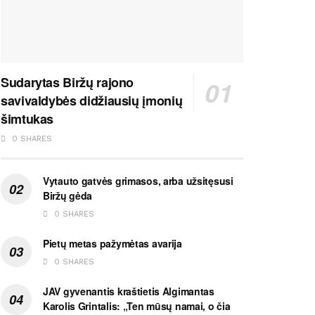
Sudarytas Biržų rajono
savivaldybės didžiausių įmonių
šimtukas
0 SHARES
Vytauto gatvės grimasos, arba užsitęsusi
Biržų gėda
0 SHARES
Pietų metas pažymėtas avarija
0 SHARES
JAV gyvenantis kraštietis Algimantas
Karolis Grintalis: „Ten mūsų namai, o čia