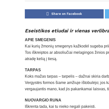
Share on Facebook
Eseistikos etiudai ir vienas verlibr
APIE SMEGENIS
Kai kurių žmonių smegenys kažkodėl sugeba priimti
Tos iškreiptos ar absoliučiai melagingos žinios p
atradę kelią į tiesą.
TARPAS
Koks mažas tarpas – tarpelis – dažnai skiria dar
Vergystės formos šiame amžiuje ištobulėjo; jos k
vergaujantis mano, kad jis pakankamai laisvas, 
NUOVARGIO RUNA
Iškrenta tada, kai tu nieko negali pakeisti.