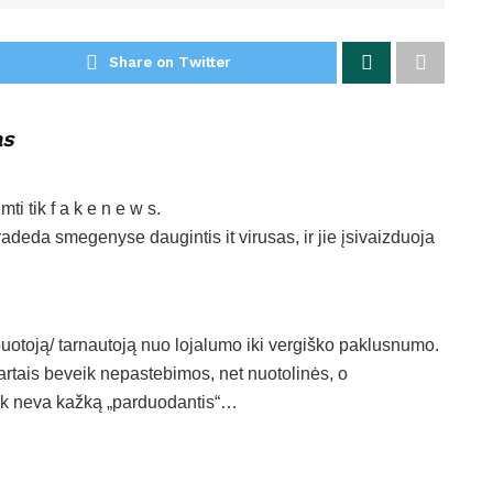
Share on Twitter
as
 tik f a k e n e w s.
radeda smegenyse daugintis it virusas, ir jie įsivaizduoja
buotoją/ tarnautoją nuo lojalumo iki vergiško paklusnumo.
artais beveik nepastebimos, net nuotolinės, o
tik neva kažką „parduodantis“…