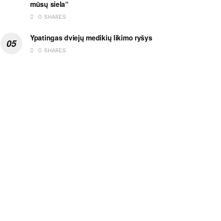
mūsų siela“
0 SHARES
Ypatingas dviejų medikių likimo ryšys
0 SHARES