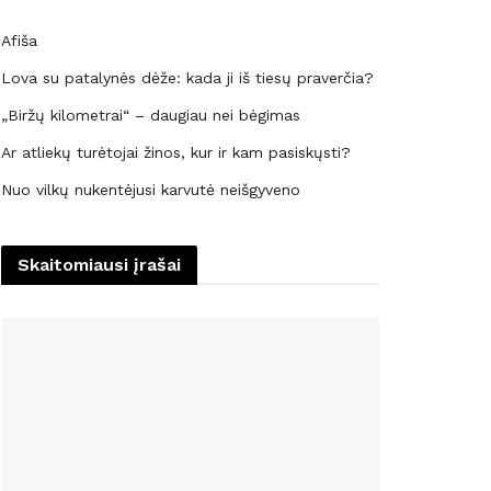
Afiša
Lova su patalynės dėže: kada ji iš tiesų praverčia?
„Biržų kilometrai“ – daugiau nei bėgimas
Ar atliekų turėtojai žinos, kur ir kam pasiskųsti?
Nuo vilkų nukentėjusi karvutė neišgyveno
Skaitomiausi įrašai