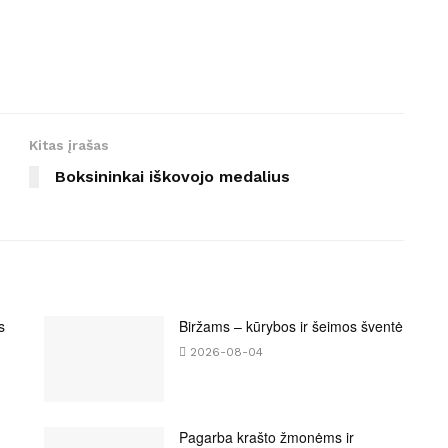
Kitas įrašas
Boksininkai iškovojo medalius
s
Biržams – kūrybos ir šeimos šventė
2026-08-04
Pagarba krašto žmonėms ir