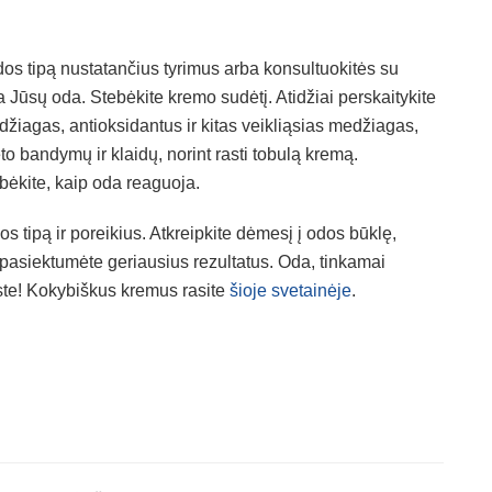
 odos tipą nustatančius tyrimus arba konsultuokitės su
ia Jūsų oda. Stebėkite kremo sudėtį. Atidžiai perskaitykite
džiagas, antioksidantus ir kitas veikliąsias medžiagas,
eto bandymų ir klaidų, norint rasti tobulą kremą.
ebėkite, kaip oda reaguoja.
os tipą ir poreikius. Atkreipkite dėmesį į odos būklę,
 pasiektumėte geriausius rezultatus. Oda, tinkamai
yste! Kokybiškus kremus rasite
šioje svetainėje
.