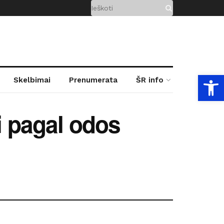
Open
Skelbimai
Prenumerata
ŠR info
i pagal odos