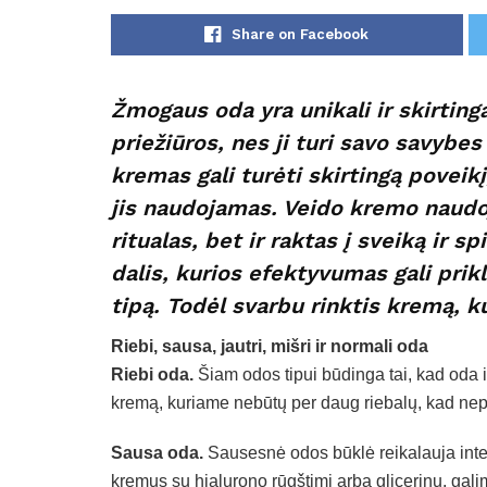
Share on Facebook
Žmogaus oda yra unikali ir skirting
priežiūros, nes ji turi savo savybes
kremas gali turėti skirtingą poveik
jis naudojamas. Veido kremo naudoj
ritualas, bet ir raktas į sveiką ir s
dalis, kurios efektyvumas gali prik
tipą. Todėl svarbu rinktis kremą, k
Riebi, sausa, jautri, mišri ir normali oda
Riebi oda.
Šiam odos tipui būdinga tai, kad oda iš
kremą, kuriame nebūtų per daug riebalų, kad nep
Sausa oda.
Sausesnė odos būklė reikalauja inte
kremus su hialurono rūgštimi arba glicerinu, gal