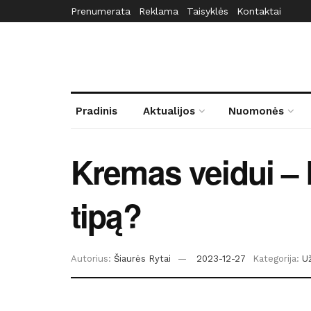
Prenumerata
Reklama
Taisyklės
Kontaktai
Pradinis
Aktualijos
Nuomonės
Kremas veidui – k
tipą?
Autorius:
Šiaurės Rytai
2023-12-27
Kategorija:
U