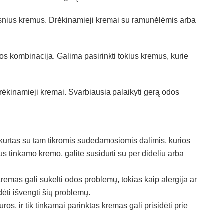
lesnius kremus. Drėkinamieji kremai su ramunėlėmis arba
os kombinacija. Galima pasirinkti tokius kremus, kurie
drėkinamieji kremai. Svarbiausia palaikyti gerą odos
urtas su tam tikromis sudedamosiomis dalimis, kurios
us tinkamo kremo, galite susidurti su per dideliu arba
emas gali sukelti odos problemų, tokias kaip alergija ar
dėti išvengti šių problemų.
ros, ir tik tinkamai parinktas kremas gali prisidėti prie