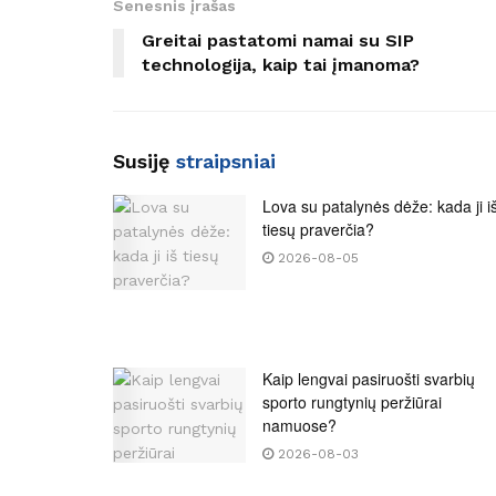
Senesnis įrašas
Greitai pastatomi namai su SIP
technologija, kaip tai įmanoma?
Susiję
straipsniai
Lova su patalynės dėže: kada ji i
tiesų praverčia?
2026-08-05
Kaip lengvai pasiruošti svarbių
sporto rungtynių peržiūrai
namuose?
2026-08-03