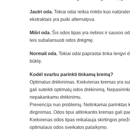
Jautri oda.
Tokiai odai reikia rinktis kuo natūra
ekstraktais yra puiki alternatyva.
Mišri oda.
Šis odos tipas yra riebios ir sausos od
leis subalansuoti odos drėgmę.
Normali oda.
Tokiai odai paprastai tinka lengvi 
būklę.
Kodėl svarbu parinkti tinkamą kremą?
Optimalus drėkinimas. Kiekvienas kremas yra suk
gali suteikti optimalų odos drėkinimą. Nepasirink
nepakankamu drėkinimu.
Prevencija nuo problemų. Netinkamai parinktas kr
dirginimas. Odos tipui atitinkantis kremas gali pa
Kiekvienas odos tipas reikalauja skirtingos priežiū
optimalaus odos sveikatos palaikymo.