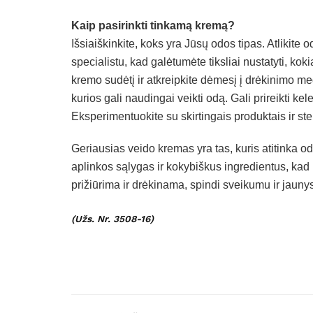
Kaip pasirinkti tinkamą kremą?
Išsiaiškinkite, koks yra Jūsų odos tipas. Atlikite
specialistu, kad galėtumėte tiksliai nustatyti, kok
kremo sudėtį ir atkreipkite dėmesį į drėkinimo me
kurios gali naudingai veikti odą. Gali prireikti kel
Eksperimentuokite su skirtingais produktais ir st
Geriausias veido kremas yra tas, kuris atitinka od
aplinkos sąlygas ir kokybiškus ingredientus, kad
prižiūrima ir drėkinama, spindi sveikumu ir jaun
(Užs. Nr. 3508-16)