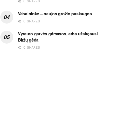
0 SHARES
Vabalninke – naujos grožio paslaugos
0 SHARES
Vytauto gatvės grimasos, arba užsitęsusi
Biržų gėda
0 SHARES