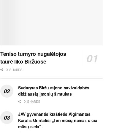
Teniso turnyro nugalėtojos
taurė liko Biržuose
0 SHARES
Sudarytas Biržų rajono savivaldybės
didžiausių įmonių šimtukas
0 SHARES
JAV gyvenantis kraštietis Algimantas
Karolis Grintalis: „Ten mūsų namai, o čia
mūsų siela“