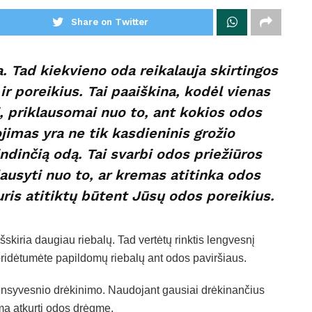
Share on Twitter
a. Tad kiekvieno oda reikalauja skirtingos
 ir poreikius. Tai paaiškina, kodėl vienas
į, priklausomai nuo to, ant kokios odos
imas yra ne tik kasdieninis grožio
pindinčią odą. Tai svarbi odos priežiūros
lausyti nuo to, ar kremas atitinka odos
uris atitiktų būtent Jūsų odos poreikius.
skiria daugiau riebalų. Tad vertėtų rinktis lengvesnį
ridėtumėte papildomų riebalų ant odos paviršiaus.
nsyvesnio drėkinimo. Naudojant gausiai drėkinančius
ima atkurti odos drėgmę.