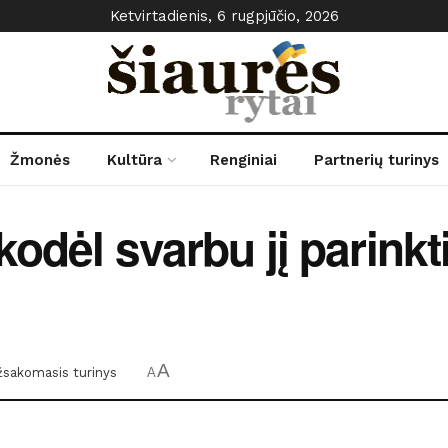
Ketvirtadienis, 6 rugpjūčio, 2026
Žmonės
Kultūra
Renginiai
Partnerių turinys
odėl svarbu jį parinkt
A
žsakomasis turinys
A