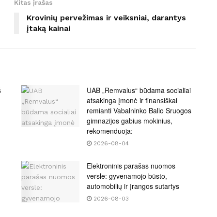
Kitas įrašas
Krovinių pervežimas ir veiksniai, darantys
įtaką kainai
š
UAB „Remvalus“ būdama socialiai
atsakinga įmonė ir finansiškai
remianti Vabalninko Balio Sruogos
gimnazijos gabius mokinius,
rekomenduoja:
2026-08-04
Elektroninis parašas nuomos
versle: gyvenamojo būsto,
automobilių ir įrangos sutartys
2026-08-03