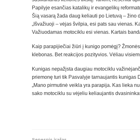
Papilyje esančias katalikų ir evangelikų reforma
Šią vasarą žada daug keliauti po Lietuvą – žino d
„Išvažiuoji – vėjas švilpia, esi pats sau vienas. K
Važiuodamas motociklu esi vienas. Kartais bandau
Kaip parapijiečiai žiūri į kunigo pomėgį? Žmonė
klebonas. Bet reakcijos pozityvios. Vėliau visiems
Kunigas nepažįsta daugiau motociklu važinėjančių
priemonę turi tik Pasvalyje tarnaujantis kunigas 
„Mano pirmutinė veikla yra parapija. Kas lieka nuo
sako motociklu su vėjeliu keliaujantis dvasininka
Senesnis įrašas