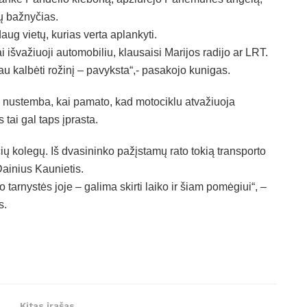
tų bažnyčias.
aug vietų, kurias verta aplankyti.
ai išvažiuoji automobiliu, klausaisi Marijos radijo ar LRT.
 kalbėti rožinį – pavyksta“,- pasakojo kunigas.
s nustemba, kai pamato, kad motociklu atvažiuoja
 tai gal taps įprasta.
 kolegų. Iš dvasininko pažįstamų rato tokią transporto
Dainius Kaunietis.
 tarnystės joje – galima skirti laiko ir šiam pomėgiui“, –
s.
Kitas įrašas