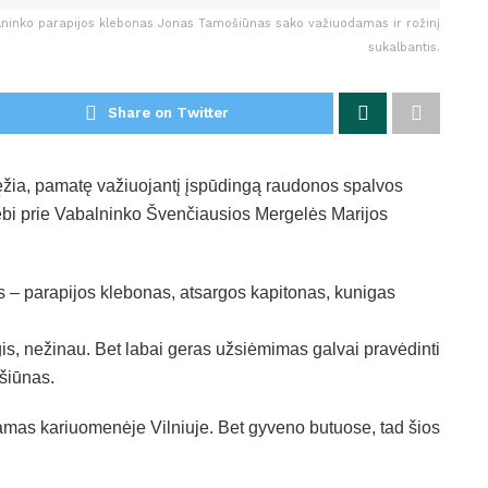
balninko parapijos klebonas Jonas Tamošiūnas sako važiuodamas ir rožinį
sukalbantis.
Share on Twitter
ręžia, pamatę važiuojantį įspūdingą raudonos spalvos
tebi prie Vabalninko Švenčiausios Mergelės Marijos
s – parapijos klebonas, atsargos kapitonas, kunigas
gis, nežinau. Bet labai geras užsiėmimas galvai pravėdinti
šiūnas.
udamas kariuomenėje Vilniuje. Bet gyveno butuose, tad šios