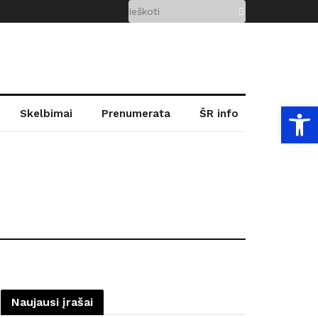
Open
Skelbimai
Prenumerata
ŠR info
Naujausi įrašai