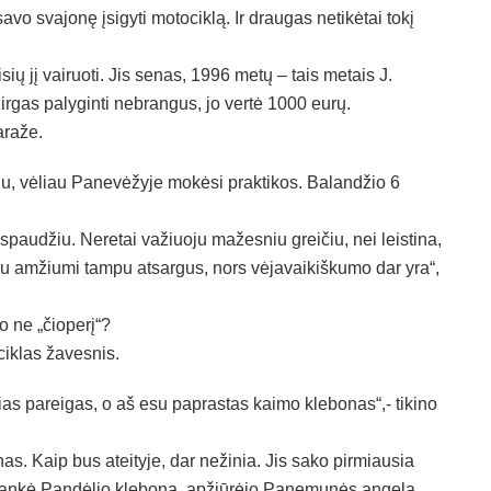
avo svajonę įsigyti motociklą. Ir draugas netikėtai tokį
ių jį vairuoti. Jis senas, 1996 metų – tais metais J.
irgas palyginti nebrangus, jo vertė 1000 eurų.
araže.
du, vėliau Panevėžyje mokėsi praktikos. Balandžio 6
espaudžiu. Neretai važiuoju mažesniu greičiu, nei leistina,
su amžiumi tampu atsargus, nors vėjavaikiškumo dar yra“,
 o ne „čioperį“?
ciklas žavesnis.
žias pareigas, o aš esu paprastas kaimo klebonas“,- tikino
nas. Kaip bus ateityje, dar nežinia. Jis sako pirmiausia
 aplankė Pandėlio kleboną, apžiūrėjo Panemunės angelą,