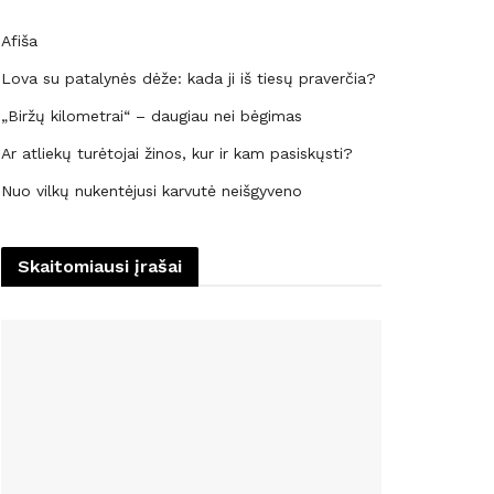
Afiša
Lova su patalynės dėže: kada ji iš tiesų praverčia?
„Biržų kilometrai“ – daugiau nei bėgimas
Ar atliekų turėtojai žinos, kur ir kam pasiskųsti?
Nuo vilkų nukentėjusi karvutė neišgyveno
Skaitomiausi įrašai