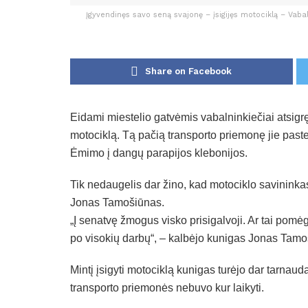
Įgyvendinęs savo seną svajonę – įsigijęs motociklą – Va
Share on Facebook
Eidami miestelio gatvėmis vabalninkiečiai atsig
motociklą. Tą pačią transporto priemonę jie pas
Ėmimo į dangų parapijos klebonijos.
Tik nedaugelis dar žino, kad motociklo savininka
Jonas Tamošiūnas.
„Į senatvę žmogus visko prisigalvoji. Ar tai pomė
po visokių darbų“, – kalbėjo kunigas Jonas Tamo
Mintį įsigyti motociklą kunigas turėjo dar tarna
transporto priemonės nebuvo kur laikyti.