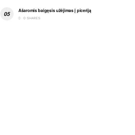
Ašaromis baigęsis užėjimas į piceriją
0 SHARES