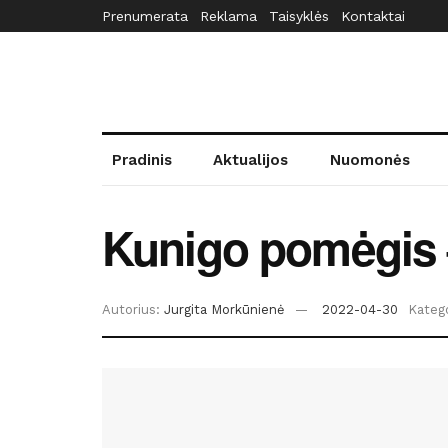
Prenumerata
Reklama
Taisyklės
Kontaktai
Pradinis
Aktualijos
Nuomonės
Kunigo pomėgis –
Autorius:
Jurgita Morkūnienė
2022-04-30
Katego