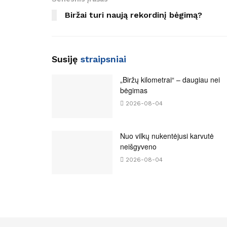
Biržai turi naują rekordinį bėgimą?
Susiję
straipsniai
„Biržų kilometrai“ – daugiau nei
bėgimas
2026-08-04
Nuo vilkų nukentėjusi karvutė
neišgyveno
2026-08-04