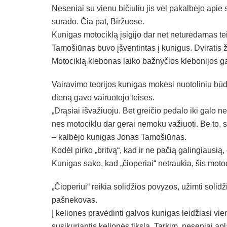
Neseniai su vienu bičiuliu jis vėl pakalbėjo apie s
surado. Čia pat, Biržuose.
Kunigas motociklą įsigijo dar net neturėdamas teis
Tamošiūnas buvo įšventintas į kunigus. Dviratis ž
Motociklą klebonas laiko bažnyčios klebonijos g
Vairavimo teorijos kunigas mokėsi nuotoliniu bū
dieną gavo vairuotojo teises.
„Drąsiai išvažiuoju. Bet greičio pedalo iki galo n
nes motociklu dar gerai nemoku važiuoti. Be to, 
– kalbėjo kunigas Jonas Tamošiūnas.
Kodėl pirko „britvą“, kad ir ne pačią galingiausią,
Kunigas sako, kad „čioperiai“ netraukia, šis moto
„Čioperiui“ reikia solidžios povyzos, užimti solid
pašnekovas.
Į keliones pravėdinti galvos kunigas leidžiasi vie
susikuriantis kelionės tikslą. Tarkim, neseniai