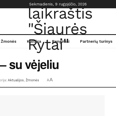
Sekmadienis, 9 rugpjūčio, 2026
Žmonės
Kultūra
Renginiai
Partnerių turinys
 su vėjeliu
A
rija:
Aktualijos
,
Žmonės
A