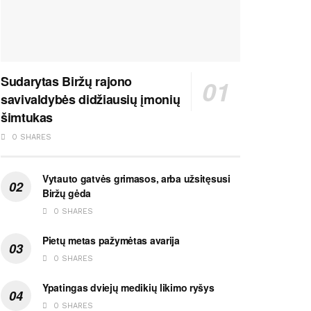
Sudarytas Biržų rajono
savivaldybės didžiausių įmonių
šimtukas
0 SHARES
Vytauto gatvės grimasos, arba užsitęsusi
Biržų gėda
0 SHARES
Pietų metas pažymėtas avarija
0 SHARES
Ypatingas dviejų medikių likimo ryšys
0 SHARES