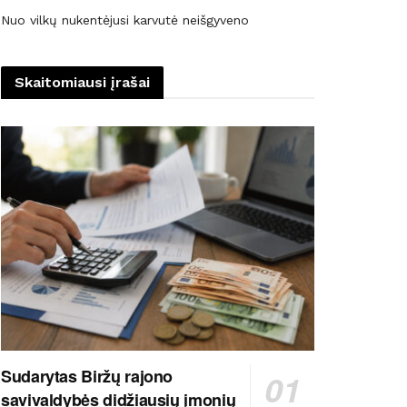
Nuo vilkų nukentėjusi karvutė neišgyveno
Skaitomiausi įrašai
Sudarytas Biržų rajono
savivaldybės didžiausių įmonių