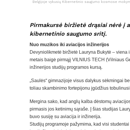
Belgijoje vykusių Kibernetinio saugumo kosmose mokymų 
Pirmakursė biržietė drąsiai nėrė į av
kibernetinio saugumo sritį.
Nuo muzikos iki aviacijos inžinerijos
Devyniolikmetė biržietė Lauryna Bukytė – viena i
metais baigė pirmąjį VILNIUS TECH (Vilniaus Ge
inžinerijos studijų programos kursą.
„Saulės“ gimnazijoje visus dalykus sėkmingai b
toliau skambinimo fortepijonu įgūdžius tobulinusi 
Mergina sako, kad anglų kalba dėstomų aviacijos
pirmasis jos ketinimų sąraše. Į šias studijas Laury
buvo susiję su aviacija ir inžinerija.
Studijų programoje pažymima, kad visi studentai p