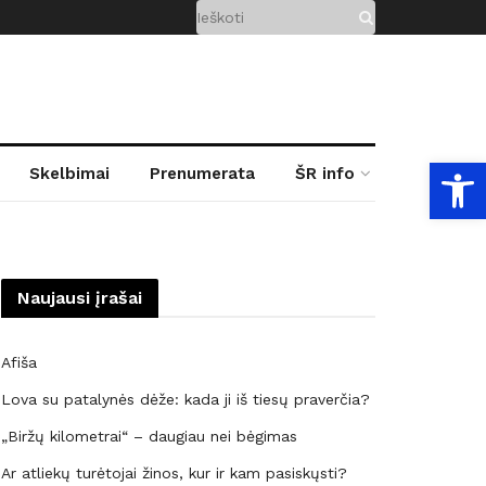
Open
Skelbimai
Prenumerata
ŠR info
Naujausi įrašai
Afiša
Lova su patalynės dėže: kada ji iš tiesų praverčia?
„Biržų kilometrai“ – daugiau nei bėgimas
Ar atliekų turėtojai žinos, kur ir kam pasiskųsti?