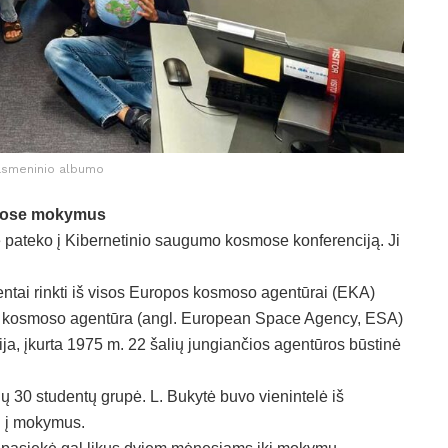
asmeninio albumo
smose mokymus
tė pateko į Kibernetinio saugumo kosmose konferenciją. Ji
tai rinkti iš visos Europos kosmoso agentūrai (EKA)
pos kosmoso agentūra (angl. European Space Agency, ESA)
ja, įkurta 1975 m. 22 šalių jungiančios agentūros būstinė
30 studentų grupė. L. Bukytė buvo vienintelė iš
ti į mokymus.