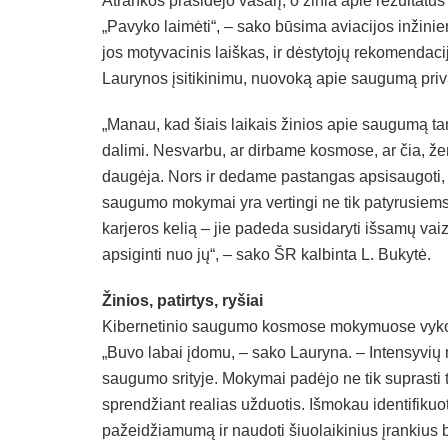
Atrankos prasidėjo vasarį, o žinia apie rezultat
„Pavyko laimėti“, – sako būsima aviacijos inžinier
jos motyvacinis laiškas, ir dėstytojų rekomendaci
Laurynos įsitikinimu, nuovoką apie saugumą prival
„Manau, kad šiais laikais žinios apie saugumą t
dalimi. Nesvarbu, ar dirbame kosmose, ar čia, žem
daugėja. Nors ir dedame pastangas apsisaugoti, 
saugumo mokymai yra vertingi ne tik patyrusiems 
karjeros kelią – jie padeda susidaryti išsamų vai
apsiginti nuo jų“, – sako ŠR kalbinta L. Bukytė.
Žinios, patirtys, ryšiai
Kibernetinio saugumo kosmose mokymuose vyko pas
„Buvo labai įdomu, – sako Lauryna. – Intensyvių 
saugumo srityje. Mokymai padėjo ne tik suprasti teo
sprendžiant realias užduotis. Išmokau identifiku
pažeidžiamumą ir naudoti šiuolaikinius įrankius 