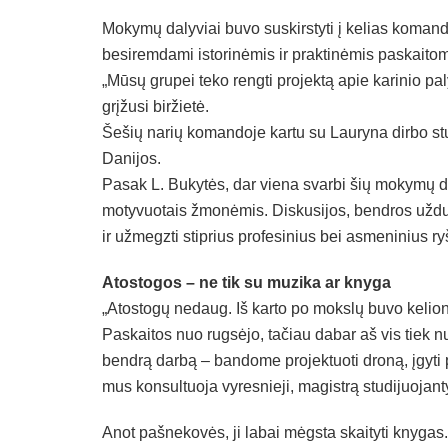
Mokymų dalyviai buvo suskirstyti į kelias komanda
besiremdami istorinėmis ir praktinėmis paskaitom
„Mūsų grupei teko rengti projektą apie karinio p
grįžusi biržietė.
Šešių narių komandoje kartu su Lauryna dirbo stud
Danijos.
Pasak L. Bukytės, dar viena svarbi šių mokymų da
motyvuotais žmonėmis. Diskusijos, bendros užduotys
ir užmegzti stiprius profesinius bei asmeninius ry
Atostogos – ne tik su muzika ar knyga
„Atostogų nedaug. Iš karto po mokslų buvo kelionė
Paskaitos nuo rugsėjo, tačiau dabar aš vis tiek nu
bendrą darbą – bandome projektuoti droną, įgyti p
mus konsultuoja vyresnieji, magistrą studijuojant
Anot pašnekovės, ji labai mėgsta skaityti knygas. S