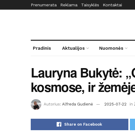
Prenumerata
Reklama
Taisyklės
Kontaktai
Pradinis
Aktualijos
Nuomonės
Lauryna Bukytė: „
kosmose, ir žemėj
Autorius:
Alfreda Gudienė
2025-07-22
in
Share on Facebook