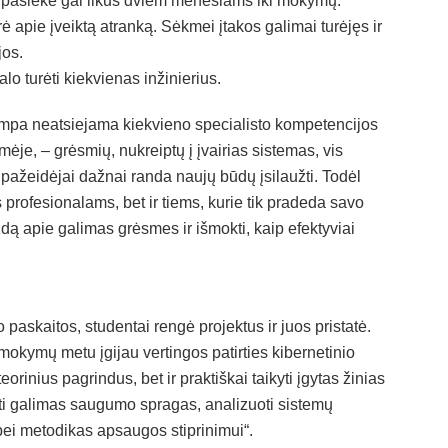
us pasiekė gal likus dviem mėnesiams iki mokymų.
ė apie įveiktą atranką. Sėkmei įtakos galimai turėjęs ir
jos.
o turėti kiekvienas inžinierius.
ampa neatsiejama kiekvieno specialisto kompetencijos
ėje, – grėsmių, nukreiptų į įvairias sistemas, vis
pažeidėjai dažnai randa naujų būdų įsilaužti. Todėl
profesionalams, bet ir tiems, kurie tik pradeda savo
zdą apie galimas grėsmes ir išmokti, kaip efektyviai
kaitos, studentai rengė projektus ir juos pristatė.
mokymų metu įgijau vertingos patirties kibernetinio
rinius pagrindus, bet ir praktiškai taikyti įgytas žinias
oti galimas saugumo spragas, analizuoti sistemų
bei metodikas apsaugos stiprinimui“.