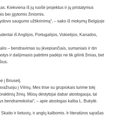
s. Kiekviena iš jų ruošė projektus ir jų pristatymus
is bei įgytomis žiniomis.
alydovo saugumo užtikrinimą“, – sako iš mokymų Belgijoje
entai iš Anglijos, Portugalijos, Vokietijos, Kanados,
lis – bendravimas su įkvepiančiais, sumaniais ir itin
 ir dalijimasis patirtimi padėjo ne tik gilinti žinias, bet
šius.
 į Briuselį.
važiuoju į Vilnių. Mes trise su grupiokais turime tokį
raktinių žinių. Mūsų dėstytojai dabar atostogauja, tai
ys bendramoksliai“, – apie atostogas kalba L. Bukytė.
kaito ir lietuvių, ir anglų kalbomis. Ir literatūros sąrašas