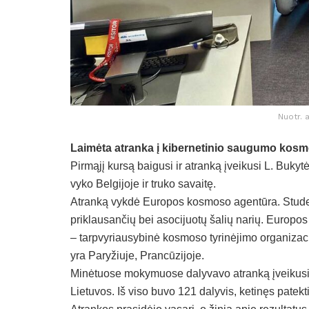
Nuotr. 
Laimėta atranka į kibernetinio saugumo ko
Pirmąjį kursą baigusi ir atranką įveikusi L. Buky
vyko Belgijoje ir truko savaitę.
Atranką vykdė Europos kosmoso agentūra. Studen
priklausančių bei asocijuotų šalių narių. Euro
– tarpvyriausybinė kosmoso tyrinėjimo organizaci
yra Paryžiuje, Prancūzijoje.
Minėtuose mokymuose dalyvavo atranką įveikusių 
Lietuvos. Iš viso buvo 121 dalyvis, ketinęs patek