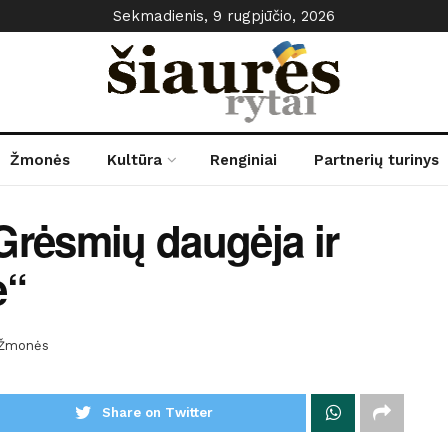
Sekmadienis, 9 rugpjūčio, 2026
Žmonės
Kultūra
Renginiai
Partnerių turinys
Grėsmių daugėja ir
e“
Žmonės
Share on Twitter