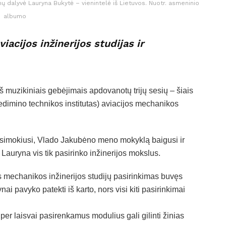
dalyvė Lauryna Bukytė – vienintelė iš Lietuvos. Nuotr. asmeninio
albumo
iacijos inžinerijos studijas ir
š muzikiniais gebėjimais apdovanotų trijų sesių – šiais
dimino technikos institutas) aviacijos mechanikos
esimokiusi, Vlado Jakubėno meno mokyklą baigusi ir
Lauryna vis tik pasirinko inžinerijos mokslus.
 mechanikos inžinerijos studijų pasirinkimas buvęs
nai pavyko patekti iš karto, nors visi kiti pasirinkimai
er laisvai pasirenkamus modulius gali gilinti žinias