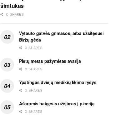
šimtukas
0 SHARES
Vytauto gatvės grimasos, arba užsitęsusi
Biržų gėda
0 SHARES
Pietų metas pažymėtas avarija
0 SHARES
Ypatingas dviejų medikių likimo ryšys
0 SHARES
Ašaromis baigęsis užėjimas į piceriją
0 SHARES