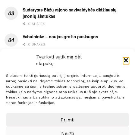
Sudarytas Biržų rajono savivaldybės didžiausių
įmonių šimtukas
0 SHARES
Vabalninke – naujos grožio paslaugos
0 SHARES
Vytauto gatvės grimasos, arba užsitęsusi Biržų gėda
Tvarkyti sutikimą dėl
slapukų
0 SHARES
Siekdami teikti geriausią patirtį, įrenginio informacijai saugoti ir
(arba) pasiekti naudojame tokias technologijas kaip slapukus. Jei
sutiksime su šiomis technologijomis, galėsime apdoroti duomenis,
tokius kaip naršymo elgsena arba unikalūs ID šioje svetainėje.
Nesutikimas arba sutikimo atšaukimas gali neigiamai paveikti tam
Prenumerata
Reklama
Taisyklės
Kontaktai
tikras funkcijas ir funkcijas.
Sprendimas:
ITBrolis
Priimti
Neigti