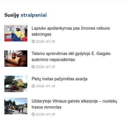
Susiję
straipsniai
Lapiuko apsilankymas pas žmones nebuvo
sėkmingas
2026-07-31
Teismo sprendimas dėl gydytojo E. Gaigalo
suėmimo nepanaikintas
2026-07-31
Pietų metas pažymėtas avarija
2026-07-31
Uždarytoje Vilniaus gatvės atkarpoje – nuotekų
trasos remontas
2026-07-31