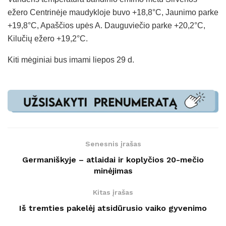
ežero Centrinėje maudykloje buvo +18,8°C, Jaunimo parke
+19,8°C, Apaščios upės A. Dauguviečio parke +20,2°C,
Kilučių ežero +19,2°C.
Kiti mėginiai bus imami liepos 29 d.
Senesnis įrašas
Germaniškyje – atlaidai ir koplyčios 20-mečio
minėjimas
Kitas įrašas
Iš tremties pakelėj atsidūrusio vaiko gyvenimo