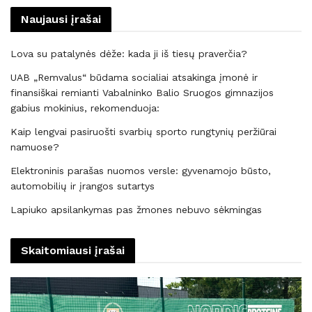
Naujausi įrašai
Lova su patalynės dėže: kada ji iš tiesų praverčia?
UAB „Remvalus“ būdama socialiai atsakinga įmonė ir
finansiškai remianti Vabalninko Balio Sruogos gimnazijos
gabius mokinius, rekomenduoja:
Kaip lengvai pasiruošti svarbių sporto rungtynių peržiūrai
namuose?
Elektroninis parašas nuomos versle: gyvenamojo būsto,
automobilių ir įrangos sutartys
Lapiuko apsilankymas pas žmones nebuvo sėkmingas
Skaitomiausi įrašai