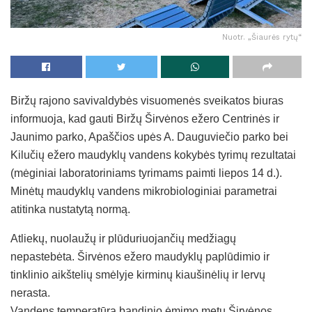
Nuotr. „Šiaurės rytų“
Biržų rajono savivaldybės visuomenės sveikatos biuras
informuoja, kad gauti Biržų Širvėnos ežero Centrinės ir
Jaunimo parko, Apaščios upės A. Dauguviečio parko bei
Kilučių ežero maudyklų vandens kokybės tyrimų rezultatai
(mėginiai laboratoriniams tyrimams paimti liepos 14 d.).
Minėtų maudyklų vandens mikrobiologiniai parametrai
atitinka nustatytą normą.
Atliekų, nuolaužų ir plūduriuojančių medžiagų
nepastebėta. Širvėnos ežero maudyklų paplūdimio ir
tinklinio aikštelių smėlyje kirminų kiaušinėlių ir lervų
nerasta.
Vandens temperatūra bandinio ėmimo metu Širvėnos