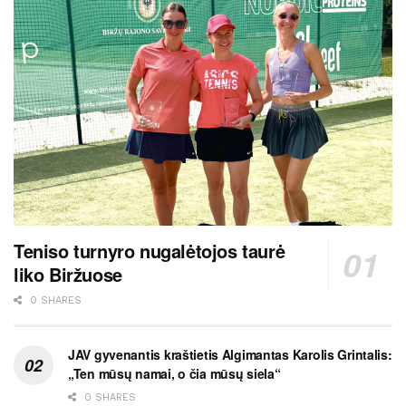
Teniso turnyro nugalėtojos taurė
liko Biržuose
0 SHARES
JAV gyvenantis kraštietis Algimantas Karolis Grintalis:
„Ten mūsų namai, o čia mūsų siela“
0 SHARES