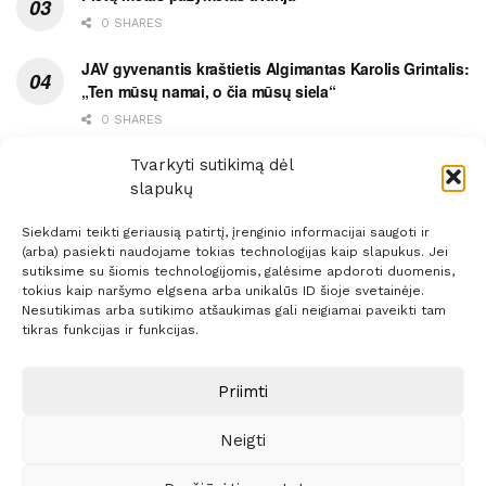
0 SHARES
JAV gyvenantis kraštietis Algimantas Karolis Grintalis:
„Ten mūsų namai, o čia mūsų siela“
0 SHARES
Ypatingas dviejų medikių likimo ryšys
Tvarkyti sutikimą dėl
slapukų
0 SHARES
Siekdami teikti geriausią patirtį, įrenginio informacijai saugoti ir
(arba) pasiekti naudojame tokias technologijas kaip slapukus. Jei
sutiksime su šiomis technologijomis, galėsime apdoroti duomenis,
tokius kaip naršymo elgsena arba unikalūs ID šioje svetainėje.
Nesutikimas arba sutikimo atšaukimas gali neigiamai paveikti tam
Prenumerata
Reklama
Taisyklės
Kontaktai
tikras funkcijas ir funkcijas.
Sprendimas:
ITBrolis
Priimti
Neigti
© 2021 Visos teisės saugomos
Siaure.lt