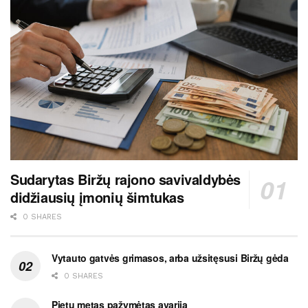
Sudarytas Biržų rajono savivaldybės
didžiausių įmonių šimtukas
0 SHARES
Vytauto gatvės grimasos, arba užsitęsusi Biržų gėda
0 SHARES
Pietų metas pažymėtas avarija