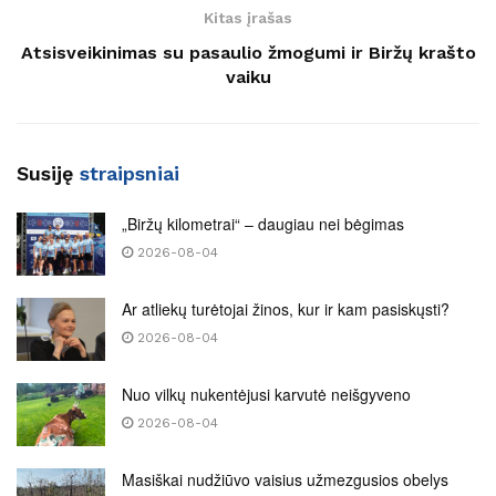
Kitas įrašas
Atsisveikinimas su pasaulio žmogumi ir Biržų krašto
vaiku
Susiję
straipsniai
„Biržų kilometrai“ – daugiau nei bėgimas
2026-08-04
Ar atliekų turėtojai žinos, kur ir kam pasiskųsti?
2026-08-04
Nuo vilkų nukentėjusi karvutė neišgyveno
2026-08-04
Masiškai nudžiūvo vaisius užmezgusios obelys