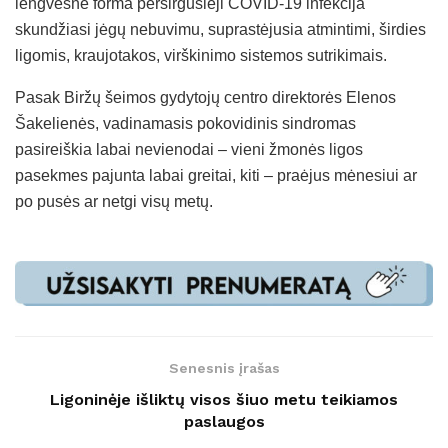
lengvesne forma persirgusieji COVID-19 infekcija
skundžiasi jėgų nebuvimu, suprastėjusia atmintimi, širdies
ligomis, kraujotakos, virškinimo sistemos sutrikimais.
Pasak Biržų šeimos gydytojų centro direktorės Elenos
Šakelienės, vadinamasis pokovidinis sindromas
pasireiškia labai nevienodai – vieni žmonės ligos
pasekmes pajunta labai greitai, kiti – praėjus mėnesiui ar
po pusės ar netgi visų metų.
Senesnis įrašas
Ligoninėje išliktų visos šiuo metu teikiamos
paslaugos