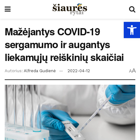
Open
Mažėjantys COVID-19
sergamumo ir augantys
liekamųjų reiškinių skaičiai
A
Autorius:
Alfreda Gudienė
2022-04-12
A