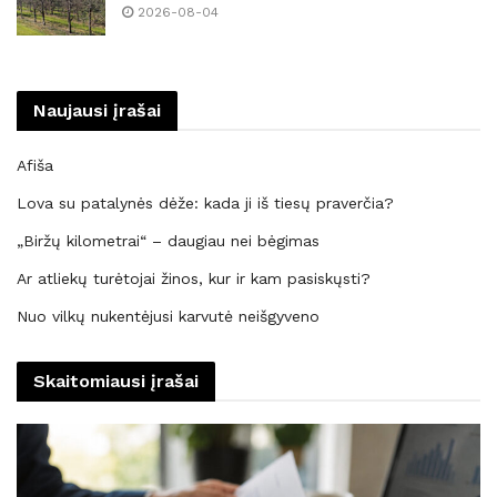
2026-08-04
Naujausi įrašai
Afiša
Lova su patalynės dėže: kada ji iš tiesų praverčia?
„Biržų kilometrai“ – daugiau nei bėgimas
Ar atliekų turėtojai žinos, kur ir kam pasiskųsti?
Nuo vilkų nukentėjusi karvutė neišgyveno
Skaitomiausi įrašai