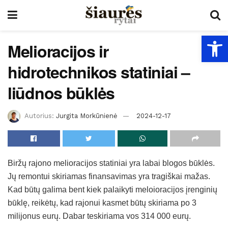
Open
Melioracijos ir
hidrotechnikos statiniai –
liūdnos būklės
Autorius:
Jurgita Morkūnienė
2024-12-17
Biržų rajono melioracijos statiniai yra labai blogos būklės.
Jų remontui skiriamas finansavimas yra tragiškai mažas.
Kad būtų galima bent kiek palaikyti meloioracijos įrenginių
būklę, reikėtų, kad rajonui kasmet būtų skiriama po 3
milijonus eurų. Dabar teskiriama vos 314 000 eurų.