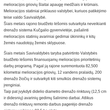
melioracijos griovių šlaitai apaugę medžiais ir krūmais.
Melioracijos statiniai priklauso valstybei, kuriuos patikėjimo
teise valdo Savivaldybė.
Šiais metais rajono biudžeto lėšomis sutvarkyta neveikianti
drenažo sistema Kučgalio gyvenvietėje, pašalinti
melioracijos statinių avariniai gedimai ūkininkų ir kitų
žemės naudotojų žemės sklypuose.
Šiais metais Savivaldybės taryba patvirtinto Valstybės
biudžeto lėšomis finansuojamų melioracijos prioritetinių
darbų programą. Pagal ją rajone suremontuota 82,500
kilometrai melioracijos griovių, 12 vandens pralaidų, 200
drenažo žiočių ir sutvarkyti kiti smulkūs drenažo sistemų
įrenginiai.
Taip pat įvykdyti didelio diametro drenažo rinktuvų (12,5 cm
ir didesnių) avarinių gedimų šalinimo darbai. Atlikus
drenažo rinktuvų remonto darbus pagerėjo drenažo