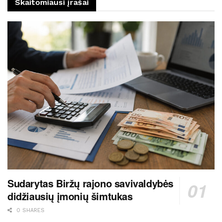
Skaitomiausi įrašai
Sudarytas Biržų rajono savivaldybės
didžiausių įmonių šimtukas
0 SHARES