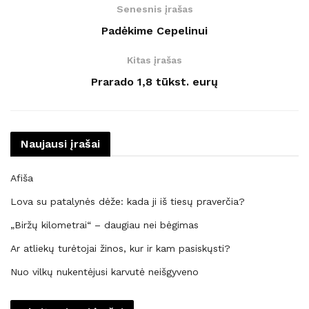
Senesnis įrašas
Padėkime Cepelinui
Kitas įrašas
Prarado 1,8 tūkst. eurų
Naujausi įrašai
Afiša
Lova su patalynės dėže: kada ji iš tiesų praverčia?
„Biržų kilometrai“ – daugiau nei bėgimas
Ar atliekų turėtojai žinos, kur ir kam pasiskųsti?
Nuo vilkų nukentėjusi karvutė neišgyveno