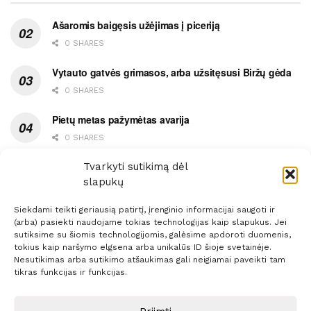
Ašaromis baigęsis užėjimas į piceriją
0 SHARES
Vytauto gatvės grimasos, arba užsitęsusi Biržų gėda
0 SHARES
Pietų metas pažymėtas avarija
0 SHARES
Ypatingas dviejų medikių likimo ryšys
Tvarkyti sutikimą dėl
slapukų
0 SHARES
Siekdami teikti geriausią patirtį, įrenginio informacijai saugoti ir
(arba) pasiekti naudojame tokias technologijas kaip slapukus. Jei
sutiksime su šiomis technologijomis, galėsime apdoroti duomenis,
tokius kaip naršymo elgsena arba unikalūs ID šioje svetainėje.
Nesutikimas arba sutikimo atšaukimas gali neigiamai paveikti tam
Prenumerata
Reklama
Taisyklės
Kontaktai
tikras funkcijas ir funkcijas.
Sprendimas:
ITBrolis