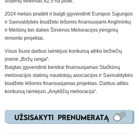
sistemų veikimas 82,5 ha plote.
2024 metais pradėti ir baigti įgyvendinti Europos Sąjungos
ir Savivaldybės biudžeto lėšomis finansuojami Anglininkų
ir Meilūnų bei dalies Širvėnos Melioracijos įrenginių
remonto projektai.
Visus šiuos darbus laimėjusi konkursą atliko biržiečių
įmonė „Biržų ranga“.
Baigtas įgyvendinti bendrai finansuojamas Stačkūnų
melioracijos statinių naudotojų asociacijos ir Savivaldybės
biudžeto lėšomis finansuojamas projektas. Darbus atliko
konkursą laimėjusi „Anykščių melioracija“.