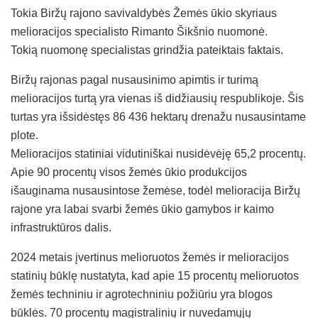
Tokia Biržų rajono savivaldybės Žemės ūkio skyriaus
melioracijos specialisto Rimanto Šikšnio nuomonė.
Tokią nuomonę specialistas grindžia pateiktais faktais.
Biržų rajonas pagal nusausinimo apimtis ir turimą
melioracijos turtą yra vienas iš didžiausių respublikoje. Šis
turtas yra išsidėstęs 86 436 hektarų drenažu nusausintame
plote.
Melioracijos statiniai vidutiniškai nusidėvėję 65,2 procentų.
Apie 90 procentų visos žemės ūkio produkcijos
išauginama nusausintose žemėse, todėl melioracija Biržų
rajone yra labai svarbi žemės ūkio gamybos ir kaimo
infrastruktūros dalis.
2024 metais įvertinus melioruotos žemės ir melioracijos
statinių būklę nustatyta, kad apie 15 procentų melioruotos
žemės techniniu ir agrotechniniu požiūriu yra blogos
būklės. 70 procentų magistralinių ir nuvedamųjų