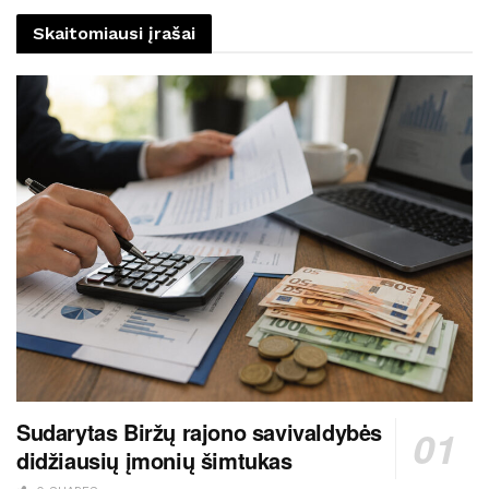
Skaitomiausi įrašai
Sudarytas Biržų rajono savivaldybės
didžiausių įmonių šimtukas