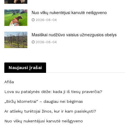
Nuo vilkų nukentėjusi karvutė neišgyveno
2026-08-04
Masiškai nudžiūvo vaisius užmezgusios obelys
2026-08-04
Naujausi įrašai
Afiša
Lova su patalynės dėže: kada ji iš tiesų praverčia?
„Biržų kilometrai“ – daugiau nei bėgimas
Ar atliekų turėtojai žinos, kur ir kam pasiskųsti?
Nuo vilkų nukentėjusi karvutė neišgyveno