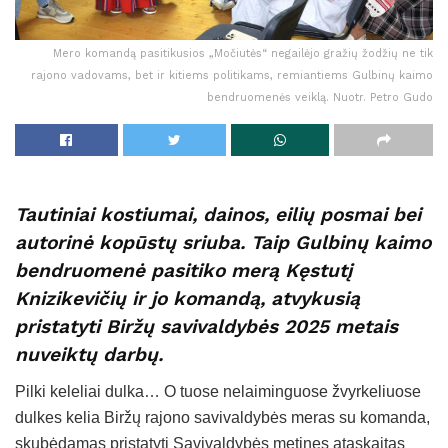
Mero komandą pasitikusios „Močiutės“ negailėjo gražių žodžių ne tik
rajono vadovams, bet ir kitiems politikams, remiantiems Gulbinų kaimo
bendruomenės veiklą. Nuotr. Petro Gudo
Tautiniai kostiumai, dainos, eilių posmai bei
autorinė kopūstų sriuba. Taip Gulbinų kaimo
bendruomenė pasitiko merą Kęstutį
Knizikevičių ir jo komandą, atvykusią
pristatyti Biržų savivaldybės 2025 metais
nuveiktų darbų.
Pilki keleliai dulka… O tuose nelaiminguose žvyrkeliuose
dulkes kelia Biržų rajono savivaldybės meras su komanda,
skubėdamas pristatyti Savivaldybės metines ataskaitas