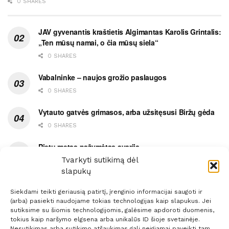
0 SHARES
JAV gyvenantis kraštietis Algimantas Karolis Grintalis:
„Ten mūsų namai, o čia mūsų siela“
0 SHARES
Vabalninke – naujos grožio paslaugos
0 SHARES
Vytauto gatvės grimasos, arba užsitęsusi Biržų gėda
0 SHARES
Pietų metas pažymėtas avarija
Tvarkyti sutikimą dėl
0 SHARES
slapukų
Siekdami teikti geriausią patirtį, įrenginio informacijai saugoti ir
(arba) pasiekti naudojame tokias technologijas kaip slapukus. Jei
sutiksime su šiomis technologijomis, galėsime apdoroti duomenis,
tokius kaip naršymo elgsena arba unikalūs ID šioje svetainėje.
Prenumerata
Reklama
Taisyklės
Kontaktai
Nesutikimas arba sutikimo atšaukimas gali neigiamai paveikti tam