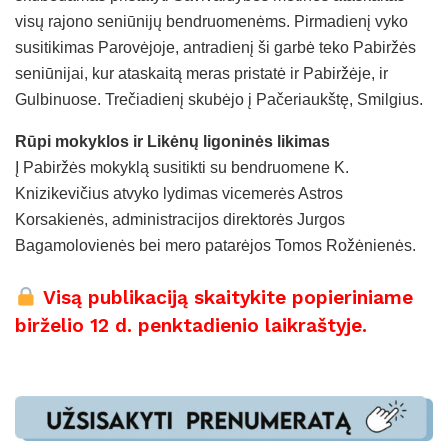
visų rajono seniūnijų bendruomenėms. Pirmadienį vyko
susitikimas Parovėjoje, antradienį ši garbė teko Pabiržės
seniūnijai, kur ataskaitą meras pristatė ir Pabiržėje, ir
Gulbinuose. Trečiadienį skubėjo į Pačeriaukštę, Smilgius.
Rūpi mokyklos ir Likėnų ligoninės likimas
Į Pabiržės mokyklą susitikti su bendruomene K.
Knizikevičius atvyko lydimas vicemerės Astros
Korsakienės, administracijos direktorės Jurgos
Bagamolovienės bei mero patarėjos Tomos Rožėnienės.
Visą publikaciją skaitykite popieriniame
birželio 12 d. penktadienio laikraštyje.