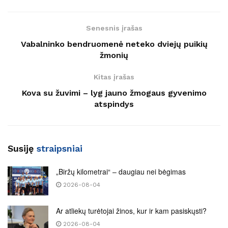
Senesnis įrašas
Vabalninko bendruomenė neteko dviejų puikių
žmonių
Kitas įrašas
Kova su žuvimi – lyg jauno žmogaus gyvenimo
atspindys
Susiję
straipsniai
„Biržų kilometrai“ – daugiau nei bėgimas
2026-08-04
Ar atliekų turėtojai žinos, kur ir kam pasiskųsti?
2026-08-04