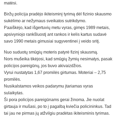
matėsi.
Biržų policija pradėjo ikiteisminį tyrimą dėl fizinio skausmo
sukėlimo ar nežymaus sveikatos sutrikdymo.
Paaiškėjo, kad išgertuvių metu vyras, gimęs 1989 metais,
apsivyniojo rankšluostį ant rankos ir kelis kartus sudavė
savo 1990 metais gimusiai sugyventinei į veido sritį.
Nuo suduotų smūgių moteris patyrė fizinį skausmą.
Nors mušeika tikėjosi, kad smūgių žymių nesimatys, pasak
policijos pareigūnų, jos buvo akivaizdžios.
Vyrui nustatytas 1,67 promilės girtumas. Moteriai – 2,75
promilės.
Nusikalstamos veikos padarymu įtariamas vyras
sulaikytas.
Ši pora policijos pareigūnams gerai žinoma. Jie nuolat
girtauja ir mušasi, po to į pagalbą kviečia policininkus. Tad
tai jau ne pirmas jų atžvilgiu pradėtas ikiteisminis tyrimas.