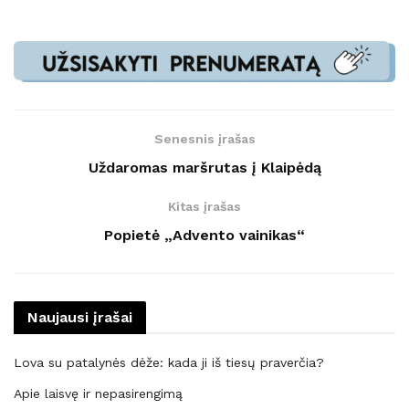
Senesnis įrašas
Uždaromas maršrutas į Klaipėdą
Kitas įrašas
Popietė „Advento vainikas“
Naujausi įrašai
Lova su patalynės dėže: kada ji iš tiesų praverčia?
Apie laisvę ir nepasirengimą