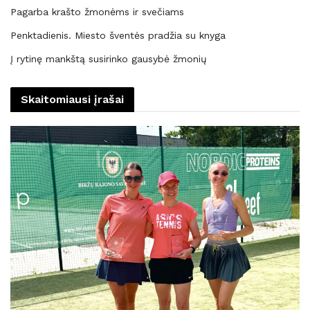
Pagarba krašto žmonėms ir svečiams
Penktadienis. Miesto šventės pradžia su knyga
Į rytinę mankštą susirinko gausybė žmonių
Skaitomiausi įrašai