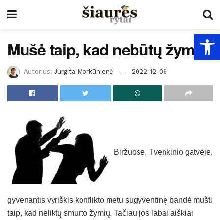
Open
Mušė taip, kad nebūtų žymių
Autorius:
Jurgita Morkūnienė
2022-12-06
Biržuose, Tvenkinio gatvėje,
gyvenantis vyriškis konflikto metu sugyventinę bandė mušti
taip, kad neliktų smurto žymių. Tačiau jos labai aiškiai