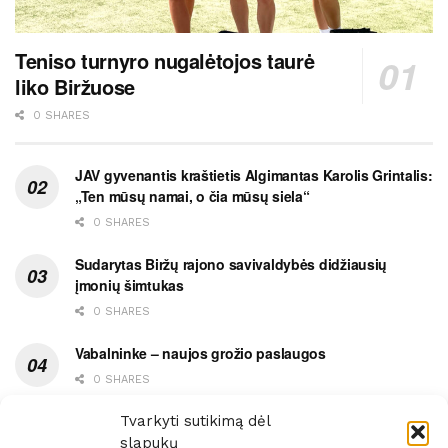
Teniso turnyro nugalėtojos taurė
liko Biržuose
0 SHARES
JAV gyvenantis kraštietis Algimantas Karolis Grintalis:
„Ten mūsų namai, o čia mūsų siela“
0 SHARES
Sudarytas Biržų rajono savivaldybės didžiausių
įmonių šimtukas
0 SHARES
Vabalninke – naujos grožio paslaugos
0 SHARES
Vytauto gatvės grimasos, arba užsitęsusi Biržų gėda
Tvarkyti sutikimą dėl
slapukų
0 SHARES