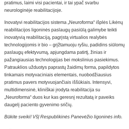
pratimus, laimi visi pacientai, ir tai ypač svarbu
neurologinėje reabilitacijoje.
Inovatyvi reabilitacijos sistema „Neuroforma“ išplės Likėnų
reabilitacijos ligoninės paslaugų pasiūlą galimybe teikti
inovatyvią reabilitaciją, pagrįstą virtualios realybės
technologijomis ir bio – grįžtamuoju ryšiu, padidins siūlomų
paslaugų efektyvumą, apjungdama patirtį, žinias ir
pažangiausias technologijas bei mokslinius pasiekimus.
Patrauklios užduotys paprastų žaidimų forma, papildytos
tinkamais motyvaciniais elementais, nuobodžiausius
pratimus pavers motyvuojančiais iššūkiais. Intensyvi,
multidimensinė, kliniškai įrodyta reabilitacija su
„Neuroforma“ duos kur kas geresnį rezultatą ir paveiks
daugelį paciento gyvenimo sričių.
Būkite sveiki! VšĮ Respublikinės Panevėžio ligoninės info.