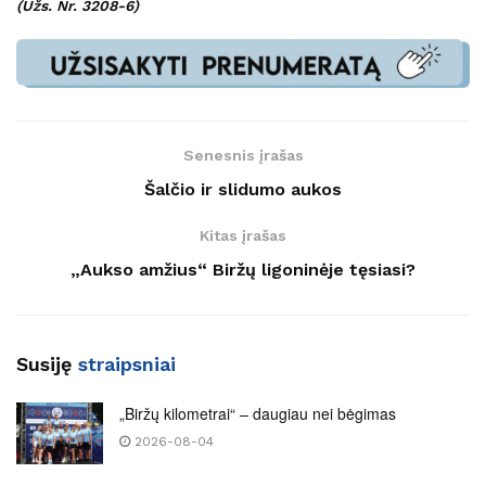
(Užs. Nr. 3208-6)
Senesnis įrašas
Šalčio ir slidumo aukos
Kitas įrašas
„Aukso amžius“ Biržų ligoninėje tęsiasi?
Susiję
straipsniai
„Biržų kilometrai“ – daugiau nei bėgimas
2026-08-04