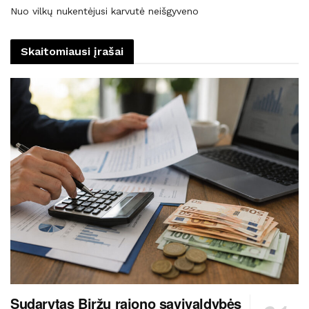
Nuo vilkų nukentėjusi karvutė neišgyveno
Skaitomiausi įrašai
Sudarytas Biržų rajono savivaldybės