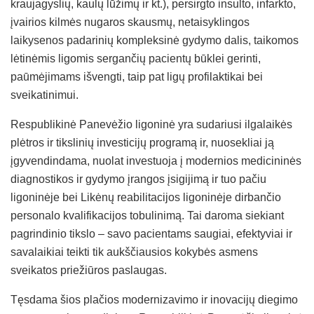
kraujagyslių, kaulų lūžimų ir kt.), persirgto insulto, infarkto,
įvairios kilmės nugaros skausmų, netaisyklingos
laikysenos padarinių kompleksinė gydymo dalis, taikomos
lėtinėmis ligomis sergančių pacientų būklei gerinti,
paūmėjimams išvengti, taip pat ligų profilaktikai bei
sveikatinimui.
Respublikinė Panevėžio ligoninė yra sudariusi ilgalaikės
plėtros ir tikslinių investicijų programą ir, nuosekliai ją
įgyvendindama, nuolat investuoja į modernios medicininės
diagnostikos ir gydymo įrangos įsigijimą ir tuo pačiu
ligoninėje bei Likėnų reabilitacijos ligoninėje dirbančio
personalo kvalifikacijos tobulinimą. Tai daroma siekiant
pagrindinio tikslo – savo pacientams saugiai, efektyviai ir
savalaikiai teikti tik aukščiausios kokybės asmens
sveikatos priežiūros paslaugas.
Tęsdama šios plačios modernizavimo ir inovacijų diegimo