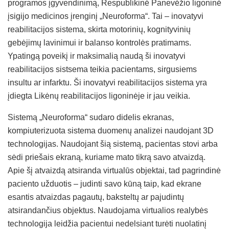
programos įgyvendinimą, Respublikinė Panevėžio ligoninė
įsigijo medicinos įrenginį „Neuroforma“. Tai – inovatyvi
reabilitacijos sistema, skirta motorinių, kognityvinių
gebėjimų lavinimui ir balanso kontrolės pratimams.
Ypatingą poveikį ir maksimalią naudą ši inovatyvi
reabilitacijos sistsema teikia pacientams, sirgusiems
insultu ar infarktu. Ši inovatyvi reabilitacijos sistema yra
įdiegta Likėnų reabilitacijos ligoninėje ir jau veikia.
Sistemą „Neuroforma“ sudaro didelis ekranas,
kompiuterizuota sistema duomenų analizei naudojant 3D
technologijas. Naudojant šią sistemą, pacientas stovi arba
sėdi priešais ekraną, kuriame mato tikrą savo atvaizdą.
Apie šį atvaizdą atsiranda virtualūs objektai, tad pagrindinė
paciento užduotis – judinti savo kūną taip, kad ekrane
esantis atvaizdas pagautų, baksteltų ar pajudintų
atsirandančius objektus. Naudojama virtualios realybės
technologija leidžia pacientui nedelsiant turėti nuolatinį