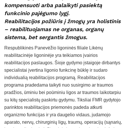
kompensuoti arba palaikyti pasiektą
funkcinio pajėgumo lygį.
Reabilitacijos požiūris į žmogų yra holistinis
– reabilituojamas ne organas, organų
sistema, bet sergantis žmogus.
Respublikinės Panevėžio ligoninės filiale Likėnų
reabilitacinėje ligoninėje yra teikiamos įvairios
reabilitacijos paslaugos. Šioje gydymo įstaigoje dirbantys
specialistai įvertina ligonio funkcinę būklę ir sudaro
individualią reabilitacijos programą. Reabilitacijos
programa pradedama taikyti nuo susirgimo ar traumos
pradžios, ūminiu bei poūminiu ligos ar traumos laikotarpiu
su kitų specialistų paskirtu gydymu. Tiksliai FMR gydytojo
parinktos reabilitacijos priemonės padeda atkurti
organizmo funkcijas ir yra daugelio vidaus, judamojo
aparato, nervų, chirurginių ligų, traumų, operacijų (sąnarių,