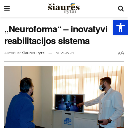
Open
„Neuroforma“ – inovatyvi
reabilitacijos sistema
A
Autorius:
Šiaurės Rytai
2021-12-11
A