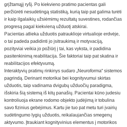
grįžtamąjį ryšį. Po kiekvieno pratimo pacientas gali
peržiūrėti nesudėtingą statistiką, kurią taip pat galima turėti
ir kaip ilgalaikių užsiėmimų rezultatų suvestines, rodančias
progresą pagal kiekvieną užduotį atskirai.
Pacientas atlieka užduotis patrauklioje virtualioje erdvėje,
o tai padeda padidinti jo įsitraukimą ir motyvaciją,
pozityviai veikia jo požiūrį į tai, kas vyksta, ir padidina
pasitenkinimą reabilitacija. Šie faktoriai taip pat skatina ir
reabilitacijos efektyvumą.
Interaktyvių pratimų rinkinys sudaro „Neuroforma“ sistemos
pagrindą. Derinant motorikai bei kognityvumui skirtas
užduotis, taip vadinama dvigubų užduočių paradigma,
išskiria šią sistemą iš kitų panašių. Pacientai kūno judesiu
kontroliuoja ekrane rodomo objekto judėjimą ir tobulina
savo fizinius gebėjimus. Kartu jie tuo pat metu turi įvairių
sudėtingumo lygių užduotis, reikalaujančias smegenų
aktyvumo. Įtraukiant kognityvinius elementus į motorikos