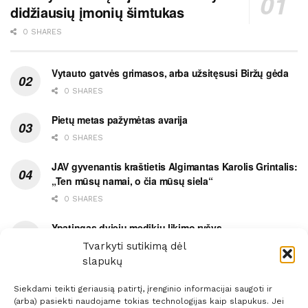
didžiausių įmonių šimtukas
0 SHARES
Vytauto gatvės grimasos, arba užsitęsusi Biržų gėda
0 SHARES
Pietų metas pažymėtas avarija
0 SHARES
JAV gyvenantis kraštietis Algimantas Karolis Grintalis:
„Ten mūsų namai, o čia mūsų siela“
0 SHARES
Ypatingas dviejų medikių likimo ryšys
Tvarkyti sutikimą dėl
0 SHARES
slapukų
Siekdami teikti geriausią patirtį, įrenginio informacijai saugoti ir
(arba) pasiekti naudojame tokias technologijas kaip slapukus. Jei