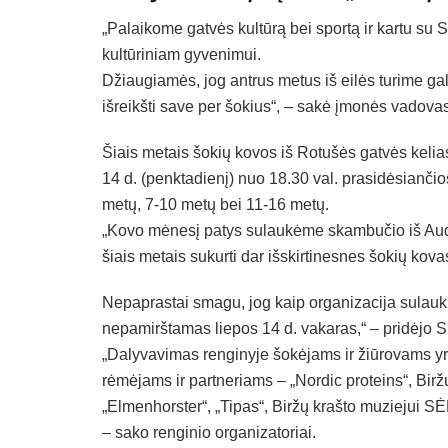
„Palaikome gatvės kultūrą bei sportą ir kartu su S
kultūriniam gyvenimui.
Džiaugiamės, jog antrus metus iš eilės turime gali
išreikšti save per šokius“, – sakė įmonės vadova
Šiais metais šokių kovos iš Rotušės gatvės kelias
14 d. (penktadienį) nuo 18.30 val. prasidėsianči
metų, 7-10 metų bei 11-16 metų.
„Kovo mėnesį patys sulaukėme skambučio iš Audri
šiais metais sukurti dar išskirtinesnes šokių kov
Nepaprastai smagu, jog kaip organizacija sulaukia
nepamirštamas liepos 14 d. vakaras,“ – pridėjo 
„Dalyvavimas renginyje šokėjams ir žiūrovams 
rėmėjams ir partneriams – „Nordic proteins“, Biržų
„Elmenhorster“, „Tipas“, Biržų krašto muziejui SĖ
– sako renginio organizatoriai.