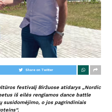
Share on Twitter
ltūros festivalį Biržuose atidarys „Nordic
metus iš eilės rengiamos dance battle
ų susidomėjimo, o jos pagrindiniais
oteins“.