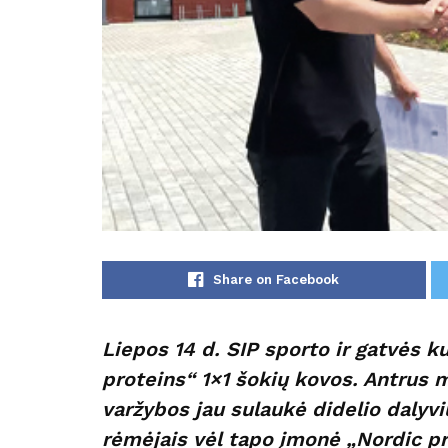
Share on Facebook
Liepos 14 d. SIP sporto ir gatvės ku
proteins“ 1×1 šokių kovos. Antrus 
varžybos jau sulaukė didelio dalyvi
rėmėjais vėl tapo įmonė „Nordic pr