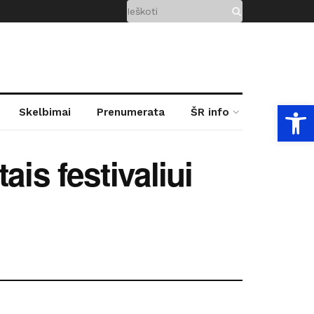
Open
Skelbimai
Prenumerata
ŠR info
is festivaliui