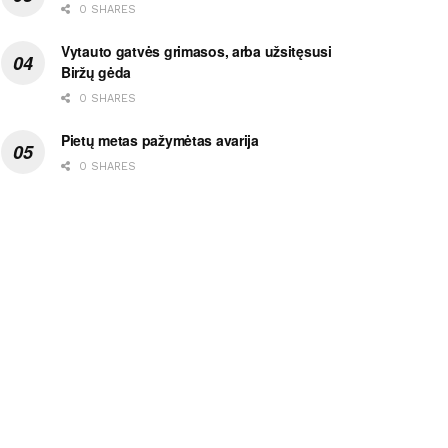
0 SHARES
Vytauto gatvės grimasos, arba užsitęsusi
Biržų gėda
0 SHARES
Pietų metas pažymėtas avarija
0 SHARES