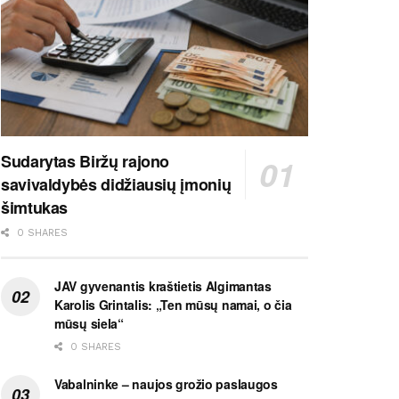
Sudarytas Biržų rajono
savivaldybės didžiausių įmonių
šimtukas
0 SHARES
JAV gyvenantis kraštietis Algimantas
Karolis Grintalis: „Ten mūsų namai, o čia
mūsų siela“
0 SHARES
Vabalninke – naujos grožio paslaugos