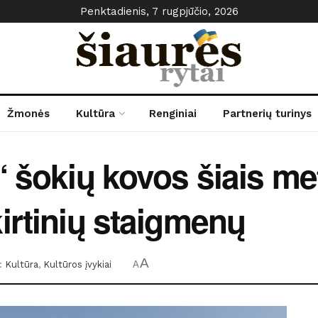
Penktadienis, 7 rugpjūčio, 2026
Žmonės
Kultūra
Renginiai
Partnerių turinys
 šokių kovos šiais meta
irtinių staigmenų
A
:
Kultūra
,
Kultūros įvykiai
A