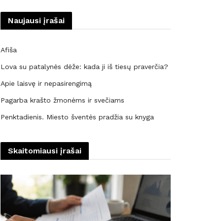
Naujausi įrašai
Afiša
Lova su patalynės dėže: kada ji iš tiesų praverčia?
Apie laisvę ir nepasirengimą
Pagarba krašto žmonėms ir svečiams
Penktadienis. Miesto šventės pradžia su knyga
Skaitomiausi įrašai