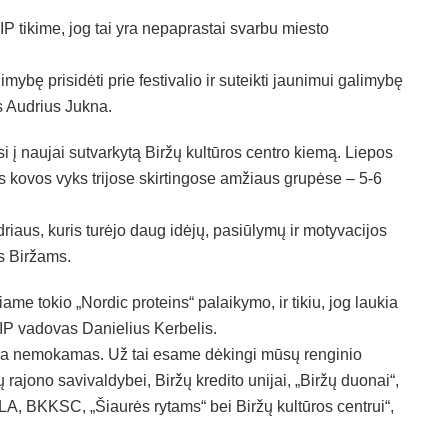
IP tikime, jog tai yra nepaprastai svarbu miesto
mybę prisidėti prie festivalio ir suteikti jaunimui galimybę
s Audrius Jukna.
i į naujai sutvarkytą Biržų kultūros centro kiemą. Liepos
os kovos vyks trijose skirtingose amžiaus grupėse – 5-6
aus, kuris turėjo daug idėjų, pasiūlymų ir motyvacijos
as Biržams.
me tokio „Nordic proteins“ palaikymo, ir tikiu, jog laukia
SIP vadovas Danielius Kerbelis.
yra nemokamas. Už tai esame dėkingi mūsų renginio
 rajono savivaldybei, Biržų kredito unijai, „Biržų duonai“,
LA, BKKSC, „Šiaurės rytams“ bei Biržų kultūros centrui“,