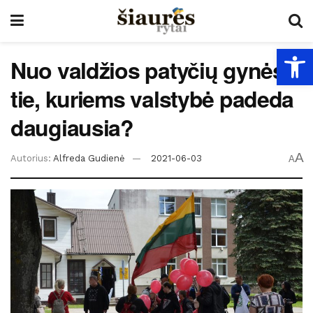
Open
Nuo valdžios patyčių gynėsi
tie, kuriems valstybė padeda
daugiausia?
A
Autorius:
Alfreda Gudienė
2021-06-03
A