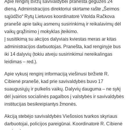
Apie renginį Biržų savivaldybei pranešta gegužės 24
dieną. Administracijos direktoriui skirtame rašte „Šeimos
sąjūdžio“ Rytų Lietuvos koordinatorė Vitolda Račkova
pranešė apie taikų asmenų susirinkimą ir reikalavimų dėl
vaikų grąžinimo į mokyklas įteikimo.
Į susitikimą su akcijos dalyviais kviestas meras ar kitas
administracijos darbuotojas. Pranešta, kad renginyje bus
iki 14 dalyvių (tokiu atveju susirinkimui nereikalingas
leidimas – red.).
Apie vykusį renginį informaciją viešinusi biržietė R.
Cibienė pranešė, kad prie savivaldybės buvo 17
suaugusiųjų ir pulkelis vaikų. Dalyvių dauguma – ne sykį
dėl įvairios socialinės pagalbos į valstybės ir savivaldybės
institucijas besikreipiantys žmonės.
Akciją stebėjo savivaldybės Viešosios tvarkos skyriaus
darbuotojai, policijos pareigūnai. Koordinatorė R. Cibienė