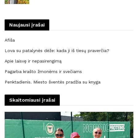
Naujausi įrašai
Afiša
Lova su patalynės dėže: kada ji iš tiesų praverčia?
Apie laisvę ir nepasirengimą
Pagarba krašto žmonėms ir svečiams
Penktadienis. Miesto šventės pradžia su knyga
Skaitomiausi įrašai