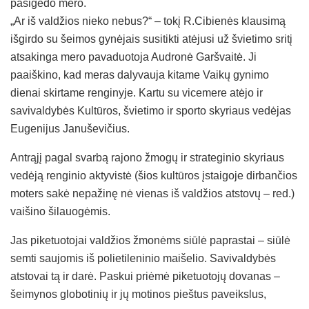
pasigedo mero.
„Ar iš valdžios nieko nebus?“ – tokį R.Cibienės klausimą
išgirdo su šeimos gynėjais susitikti atėjusi už švietimo sritį
atsakinga mero pavaduotoja Audronė Garšvaitė. Ji
paaiškino, kad meras dalyvauja kitame Vaikų gynimo
dienai skirtame renginyje. Kartu su vicemere atėjo ir
savivaldybės Kultūros, švietimo ir sporto skyriaus vedėjas
Eugenijus Januševičius.
Antrąjį pagal svarbą rajono žmogų ir strateginio skyriaus
vedėją renginio aktyvistė (šios kultūros įstaigoje dirbančios
moters sakė nepažinę nė vienas iš valdžios atstovų – red.)
vaišino šilauogėmis.
Jas piketuotojai valdžios žmonėms siūlė paprastai – siūlė
semti saujomis iš polietileninio maišelio. Savivaldybės
atstovai tą ir darė. Paskui priėmė piketuotojų dovanas –
šeimynos globotinių ir jų motinos pieštus paveikslus,