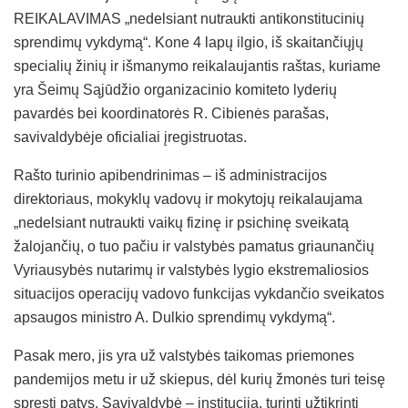
REIKALAVIMAS „nedelsiant nutraukti antikonstitucinių
sprendimų vykdymą“. Kone 4 lapų ilgio, iš skaitančiųjų
specialių žinių ir išmanymo reikalaujantis raštas, kuriame
yra Šeimų Sąjūdžio organizacinio komiteto lyderių
pavardės bei koordinatorės R. Cibienės parašas,
savivaldybėje oficialiai įregistruotas.
Rašto turinio apibendrinimas – iš administracijos
direktoriaus, mokyklų vadovų ir mokytojų reikalaujama
„nedelsiant nutraukti vaikų fizinę ir psichinę sveikatą
žalojančių, o tuo pačiu ir valstybės pamatus griaunančių
Vyriausybės nutarimų ir valstybės lygio ekstremaliosios
situacijos operacijų vadovo funkcijas vykdančio sveikatos
apsaugos ministro A. Dulkio sprendimų vykdymą“.
Pasak mero, jis yra už valstybės taikomas priemones
pandemijos metu ir už skiepus, dėl kurių žmonės turi teisę
spręsti patys. Savivaldybė – institucija, turinti užtikrinti