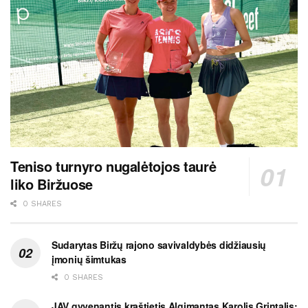
Teniso turnyro nugalėtojos taurė
liko Biržuose
0 SHARES
Sudarytas Biržų rajono savivaldybės didžiausių
įmonių šimtukas
0 SHARES
JAV gyvenantis kraštietis Algimantas Karolis Grintalis: