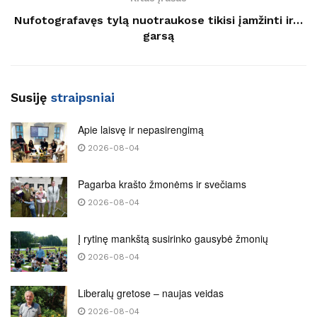
Nufotografavęs tylą nuotraukose tikisi įamžinti ir…
garsą
Susiję
straipsniai
Apie laisvę ir nepasirengimą
2026-08-04
Pagarba krašto žmonėms ir svečiams
2026-08-04
Į rytinę mankštą susirinko gausybė žmonių
2026-08-04
Liberalų gretose – naujas veidas
2026-08-04