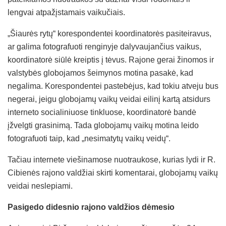
lengvai atpažįstamais vaikučiais.
„Šiaurės rytų“ korespondentei koordinatorės pasiteiravus,
ar galima fotografuoti renginyje dalyvaujančius vaikus,
koordinatorė siūlė kreiptis į tėvus. Rajone gerai žinomos ir
valstybės globojamos šeimynos motina pasakė, kad
negalima. Korespondentei pastebėjus, kad tokiu atveju bus
negerai, jeigu globojamų vaikų veidai eilinį kartą atsidurs
interneto socialiniuose tinkluose, koordinatorė bandė
įžvelgti grasinimą. Tada globojamų vaikų motina leido
fotografuoti taip, kad „nesimatytų vaikų veidų“.
Tačiau internete viešinamose nuotraukose, kurias lydi ir R.
Cibienės rajono valdžiai skirti komentarai, globojamų vaikų
veidai neslepiami.
Pasigedo didesnio rajono valdžios dėmesio