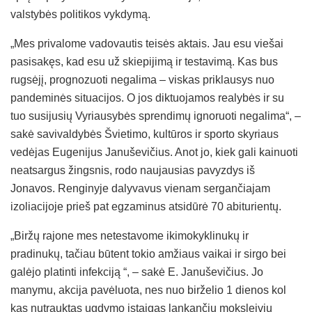
valstybės politikos vykdymą.
„Mes privalome vadovautis teisės aktais. Jau esu viešai
pasisakęs, kad esu už skiepijimą ir testavimą. Kas bus
rugsėjį, prognozuoti negalima – viskas priklausys nuo
pandeminės situacijos. O jos diktuojamos realybės ir su
tuo susijusių Vyriausybės sprendimų ignoruoti negalima“, –
sakė savivaldybės Švietimo, kultūros ir sporto skyriaus
vedėjas Eugenijus Januševičius. Anot jo, kiek gali kainuoti
neatsargus žingsnis, rodo naujausias pavyzdys iš
Jonavos. Renginyje dalyvavus vienam sergančiajam
izoliacijoje prieš pat egzaminus atsidūrė 70 abiturientų.
„Biržų rajone mes netestavome ikimokyklinukų ir
pradinukų, tačiau būtent tokio amžiaus vaikai ir sirgo bei
galėjo platinti infekciją “, – sakė E. Januševičius. Jo
manymu, akcija pavėluota, nes nuo birželio 1 dienos kol
kas nutrauktas ugdymo įstaigas lankančių moksleivių