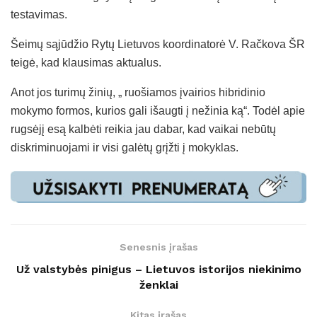
testavimas.
Šeimų sąjūdžio Rytų Lietuvos koordinatorė V. Račkova ŠR
teigė, kad klausimas aktualus.
Anot jos turimų žinių, „ ruošiamos įvairios hibridinio
mokymo formos, kurios gali išaugti į nežinia ką“. Todėl apie
rugsėjį esą kalbėti reikia jau dabar, kad vaikai nebūtų
diskriminuojami ir visi galėtų grįžti į mokyklas.
Senesnis įrašas
Už valstybės pinigus – Lietuvos istorijos niekinimo
ženklai
Kitas įrašas