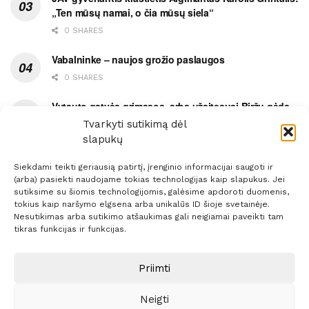
„Ten mūsų namai, o čia mūsų siela“
0 SHARES
Vabalninke – naujos grožio paslaugos
0 SHARES
Vytauto gatvės grimasos, arba užsitęsusi Biržų gėda
Tvarkyti sutikimą dėl
0 SHARES
slapukų
Siekdami teikti geriausią patirtį, įrenginio informacijai saugoti ir
(arba) pasiekti naudojame tokias technologijas kaip slapukus. Jei
sutiksime su šiomis technologijomis, galėsime apdoroti duomenis,
tokius kaip naršymo elgsena arba unikalūs ID šioje svetainėje.
Prenumerata
Reklama
Taisyklės
Kontaktai
Nesutikimas arba sutikimo atšaukimas gali neigiamai paveikti tam
tikras funkcijas ir funkcijas.
Sprendimas:
ITBrolis
Priimti
© 2021 Visos teisės saugomos
Siaure.lt
Neigti