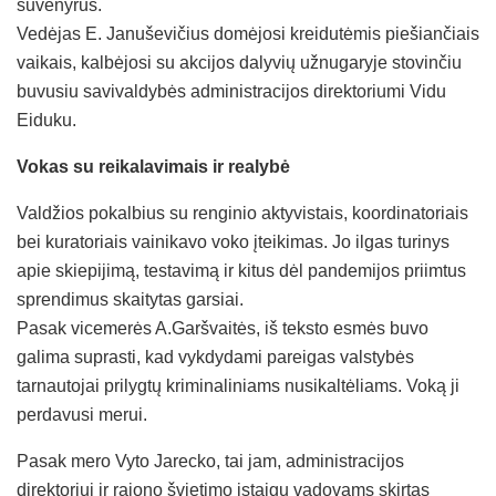
suvenyrus.
Vedėjas E. Januševičius domėjosi kreidutėmis piešiančiais
vaikais, kalbėjosi su akcijos dalyvių užnugaryje stovinčiu
buvusiu savivaldybės administracijos direktoriumi Vidu
Eiduku.
Vokas su reikalavimais ir realybė
Valdžios pokalbius su renginio aktyvistais, koordinatoriais
bei kuratoriais vainikavo voko įteikimas. Jo ilgas turinys
apie skiepijimą, testavimą ir kitus dėl pandemijos priimtus
sprendimus skaitytas garsiai.
Pasak vicemerės A.Garšvaitės, iš teksto esmės buvo
galima suprasti, kad vykdydami pareigas valstybės
tarnautojai prilygtų kriminaliniams nusikaltėliams. Voką ji
perdavusi merui.
Pasak mero Vyto Jarecko, tai jam, administracijos
direktoriui ir rajono švietimo įstaigų vadovams skirtas