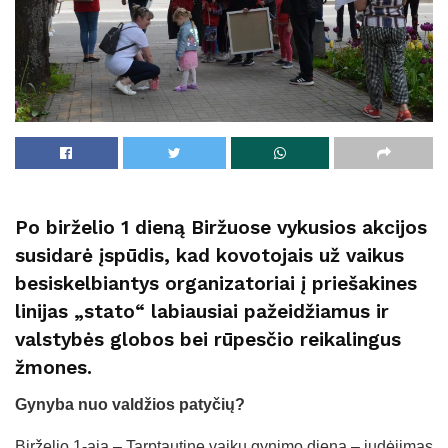
Po birželio 1 dieną Biržuose vykusios akcijos
susidarė įspūdis, kad kovotojais už vaikus
besiskelbiantys organizatoriai į priešakines
linijas „stato“ labiausiai pažeidžiamus ir
valstybės globos bei rūpesčio reikalingus
žmones.
Gynyba nuo valdžios patyčių?
Birželio 1-ąją – Tarptautinę vaikų gynimo dieną – judėjimas