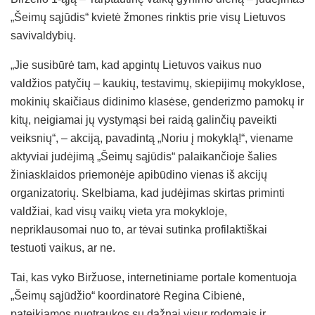
„Šeimų sąjūdis“ kvietė žmones rinktis prie visų Lietuvos
savivaldybių.
„Jie susibūrė tam, kad apgintų Lietuvos vaikus nuo
valdžios patyčių – kaukių, testavimų, skiepijimų mokyklose,
mokinių skaičiaus didinimo klasėse, genderizmo pamokų ir
kitų, neigiamai jų vystymąsi bei raidą galinčių paveikti
veiksnių“, – akciją, pavadintą „Noriu į mokyklą!“, viename
aktyviai judėjimą „Šeimų sąjūdis“ palaikančioje šalies
žiniasklaidos priemonėje apibūdino vienas iš akcijų
organizatorių. Skelbiama, kad judėjimas skirtas priminti
valdžiai, kad visų vaikų vieta yra mokykloje,
nepriklausomai nuo to, ar tėvai sutinka profilaktiškai
testuoti vaikus, ar ne.
Tai, kas vyko Biržuose, internetiniame portale komentuoja
„Šeimų sąjūdžio“ koordinatorė Regina Cibienė,
pateikiamos nuotraukos su dažnai visur rodomais ir