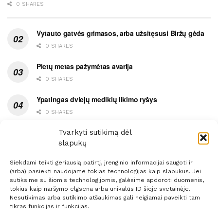
0 SHARES
Vytauto gatvės grimasos, arba užsitęsusi Biržų gėda
0 SHARES
Pietų metas pažymėtas avarija
0 SHARES
Ypatingas dviejų medikių likimo ryšys
0 SHARES
Ašaromis baigęsis užėjimas į piceriją
Tvarkyti sutikimą dėl
slapukų
0 SHARES
Siekdami teikti geriausią patirtį, įrenginio informacijai saugoti ir
(arba) pasiekti naudojame tokias technologijas kaip slapukus. Jei
sutiksime su šiomis technologijomis, galėsime apdoroti duomenis,
tokius kaip naršymo elgsena arba unikalūs ID šioje svetainėje.
Nesutikimas arba sutikimo atšaukimas gali neigiamai paveikti tam
Prenumerata
Reklama
Taisyklės
Kontaktai
tikras funkcijas ir funkcijas.