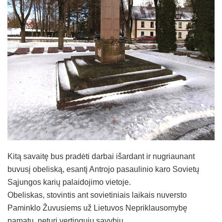
Kitą savaitę bus pradėti darbai išardant ir nugriaunant
buvusį obeliską, esantį Antrojo pasaulinio karo Sovietų
Sąjungos karių palaidojimo vietoje.
Obeliskas, stovintis ant sovietiniais laikais nuversto
Paminklo Žuvusiems už Lietuvos Nepriklausomybę
pamatų, neturi vertingųjų savybių.