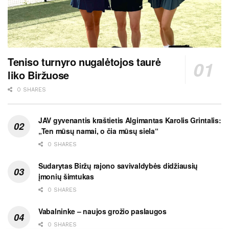
Teniso turnyro nugalėtojos taurė
liko Biržuose
0 SHARES
JAV gyvenantis kraštietis Algimantas Karolis Grintalis:
„Ten mūsų namai, o čia mūsų siela“
0 SHARES
Sudarytas Biržų rajono savivaldybės didžiausių
įmonių šimtukas
0 SHARES
Vabalninke – naujos grožio paslaugos
0 SHARES