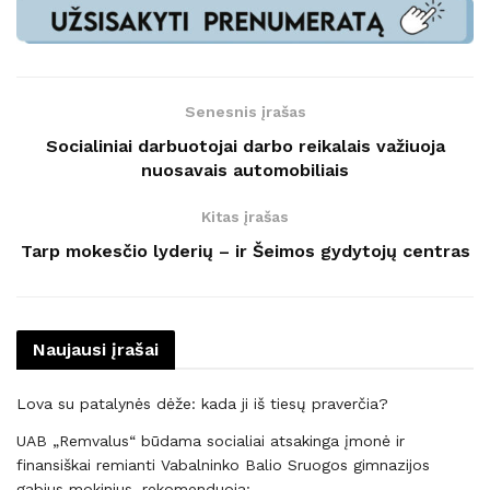
Senesnis įrašas
Socialiniai darbuotojai darbo reikalais važiuoja
nuosavais automobiliais
Kitas įrašas
Tarp mokesčio lyderių – ir Šeimos gydytojų centras
Naujausi įrašai
Lova su patalynės dėže: kada ji iš tiesų praverčia?
UAB „Remvalus“ būdama socialiai atsakinga įmonė ir
finansiškai remianti Vabalninko Balio Sruogos gimnazijos
gabius mokinius, rekomenduoja: