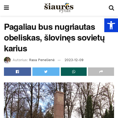
Open
Pagaliau bus nugriautas
obeliskas, šlovinęs sovietų
karius
Autorius:
Rasa Penelienė
2023-12-09