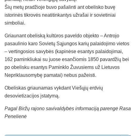
Šių metų pradžioje buvo pašalinti ant obelisko buvę
istorinės tikrovės neatitinkantys užrašai ir sovietiniai
simboliai.
Griaunant obeliską kultūros paveldo objekto – Antrojo
pasaulinio karo Sovietų Sąjungos karių palaidojimo vietos
– vertingosios savybės (kapinėse esantys palaidojimai,
162 paminkliukai su juose esančiomis 1850 pavardžių bei
po obelisku esantys Paminklo Žuvusiems už Lietuvos
Nepriklausomybę pamatai) nebus pažeisti.
Obeliskas griaunamas vykdant Viešųjų erdvių
desovietizacijos įstatymą.
Pagal Biržų rajono savivaldybės informaciją parengė Rasa
Penelienė