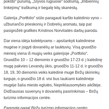
pokšto“ purumą, „Slyvos rugiuose“ sodrumą, „Imbierinių
linkėjimų“ traškumą ir begalę kitų skanėstų.
Galerija „Portfolio“ siūlo paragauti karšto kalėdinio vyno –
užburiančio prieskonių ir čiobrelių aromatu, taip pat
pasigrožėti grafikės Kristinos Norvilaitės darbų paroda.
Dar viena idėja kolektyvams – apsilankyti kalėdinėse
mugėse ir įsigyti dovanėlių ar lauktuvių. Visą gruodžio
mėnesį viena iš mugių veiks galerijoje „Portfolio“.
Gruodžio 10 – 12 dienomis ir gruodžio 17-23 d. į kalėdinę
mugę pakvies Levandų ūkis, gruodžio 11-12 d. ir gruodžio
18, 19, 30 dienomis veiks kalėdinė mugė Biržų ūkininkų
turguje, o gruodžio 18 d. visi bus laukiami kalėdinėje
mugėje šalia miesto eglutės, Nepriklausomybės aikštėje.
Didžiausias suvenyrų ir dovanėlių pasirinkimas – Biržų
turizmo informacijos centre.
Parengta pagal Biržų turizmo informacijos centro