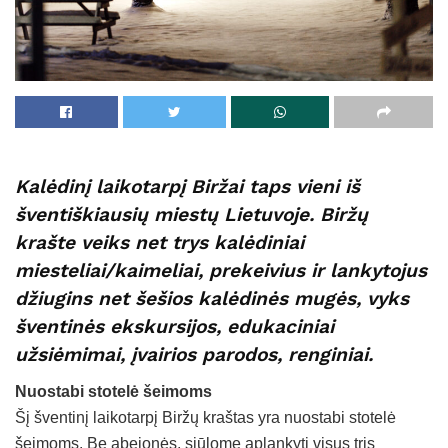
Kalėdinį laikotarpį Biržai taps vieni iš
šventiškiausių miestų Lietuvoje. Biržų
krašte veiks net trys kalėdiniai
miesteliai/kaimeliai, prekeivius ir lankytojus
džiugins net šešios kalėdinės mugės, vyks
šventinės ekskursijos, edukaciniai
užsiėmimai, įvairios parodos, renginiai.
Nuostabi stotelė šeimoms
Šį šventinį laikotarpį Biržų kraštas yra nuostabi stotelė
šeimoms. Be abejonės, siūlome aplankyti visus tris