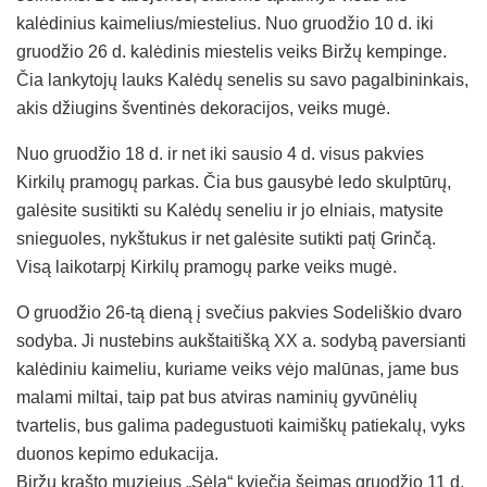
kalėdinius kaimelius/miestelius. Nuo gruodžio 10 d. iki
gruodžio 26 d. kalėdinis miestelis veiks Biržų kempinge.
Čia lankytojų lauks Kalėdų senelis su savo pagalbininkais,
akis džiugins šventinės dekoracijos, veiks mugė.
Nuo gruodžio 18 d. ir net iki sausio 4 d. visus pakvies
Kirkilų pramogų parkas. Čia bus gausybė ledo skulptūrų,
galėsite susitikti su Kalėdų seneliu ir jo elniais, matysite
snieguoles, nykštukus ir net galėsite sutikti patį Grinčą.
Visą laikotarpį Kirkilų pramogų parke veiks mugė.
O gruodžio 26-tą dieną į svečius pakvies Sodeliškio dvaro
sodyba. Ji nustebins aukštaitišką XX a. sodybą paversianti
kalėdiniu kaimeliu, kuriame veiks vėjo malūnas, jame bus
malami miltai, taip pat bus atviras naminių gyvūnėlių
tvartelis, bus galima padegustuoti kaimiškų patiekalų, vyks
duonos kepimo edukacija.
Biržų krašto muziejus „Sėla“ kviečia šeimas gruodžio 11 d.