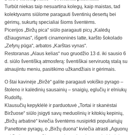
Turbūt niekas taip nesuartina kolegų, kaip maistas, tad
kolektyvams siūlome paragauti šventinių desertų bei
gėrimų, sukurtų specialiai šioms šventėms.
Picerijos „Biržų pica“ siūlo paragauti picų „Kalėdų
džiaugsmas“, išgerti cinamoninės latte, karšto šokolado
„Zefyrų pūga“, arbatos „Karštas vynas“.
Restoranas „Alaus kelias“ nuo gruodžio 13 d. iki sausio 6
d. siūlo šventišką atmosferą: šventiškai serviruotą stalą su
atnaujintu meniu, pasitikimo užkandžiais ir gėrimais.
O štai kavinėje „Biržė“ galite paragauti vokiško pyrago –
štoleno ir kalėdinių sausainių – snaigių, eglučių ir elniukų
Rudolfų.
Klausučių kepyklėlė ir parduotuvė „Tortai ir skanėstai
Biržuose“ siūlo įsigyti savų meduolinių ir kitokių kepinių,
„Biržų arbatinė“ kviečia šventėms nusipirkti populiariųjų
Panettone pyragų, o „Biržų duona“ kviečia atrasti „Aguonų