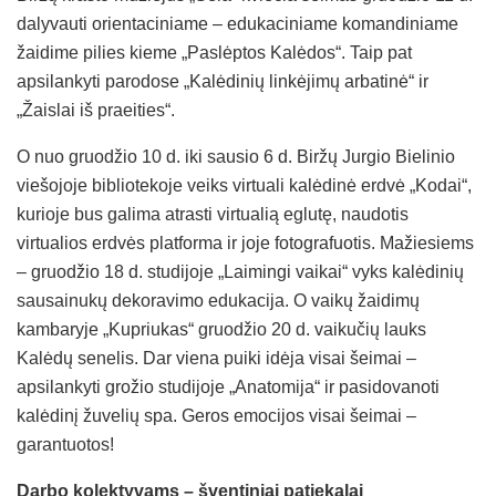
dalyvauti orientaciniame – edukaciniame komandiniame
žaidime pilies kieme „Paslėptos Kalėdos“. Taip pat
apsilankyti parodose „Kalėdinių linkėjimų arbatinė“ ir
„Žaislai iš praeities“.
O nuo gruodžio 10 d. iki sausio 6 d. Biržų Jurgio Bielinio
viešojoje bibliotekoje veiks virtuali kalėdinė erdvė „Kodai“,
kurioje bus galima atrasti virtualią eglutę, naudotis
virtualios erdvės platforma ir joje fotografuotis. Mažiesiems
– gruodžio 18 d. studijoje „Laimingi vaikai“ vyks kalėdinių
sausainukų dekoravimo edukacija. O vaikų žaidimų
kambaryje „Kupriukas“ gruodžio 20 d. vaikučių lauks
Kalėdų senelis. Dar viena puiki idėja visai šeimai –
apsilankyti grožio studijoje „Anatomija“ ir pasidovanoti
kalėdinį žuvelių spa. Geros emocijos visai šeimai –
garantuotos!
Darbo kolektyvams – šventiniai patiekalai