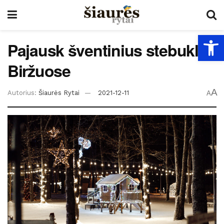
Open
Pajausk šventinius stebuklus
Biržuose
A
Autorius:
Šiaurės Rytai
2021-12-11
A