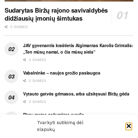
Sudarytas Biržų rajono savivaldybės
didžiausių įmonių šimtukas
0 SHARES
JAV gyvenantis kraštietis Algimantas Karolis Grintalis:
„Ten mūsų namai, o čia mūsų siela“
0 SHARES
Vabalninke – naujos grožio paslaugos
0 SHARES
Vytauto gatvės grimasos, arba užsitęsusi Biržų gėda
0 SHARES
Pietų metas pažymėtas avarija
Tvarkyti sutikimą dėl
0 SHARES
slapukų