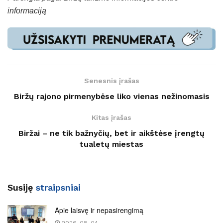
informaciją
Senesnis įrašas
Biržų rajono pirmenybėse liko vienas nežinomasis
Kitas įrašas
Biržai – ne tik bažnyčių, bet ir aikštėse įrengtų
tualetų miestas
Susiję
straipsniai
Apie laisvę ir nepasirengimą
2026-08-04