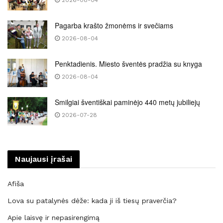
Pagarba krašto žmonėms ir svečiams
2026-08-04
Penktadienis. Miesto šventės pradžia su knyga
2026-08-04
Smilgiai šventiškai paminėjo 440 metų jubiliejų
2026-07-28
Naujausi įrašai
Afiša
Lova su patalynės dėže: kada ji iš tiesų praverčia?
Apie laisvę ir nepasirengimą