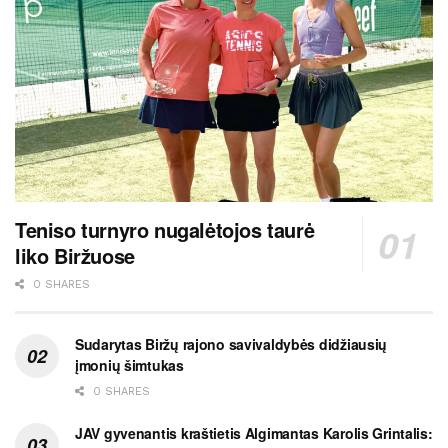
Teniso turnyro nugalėtojos taurė
liko Biržuose
0 SHARES
Sudarytas Biržų rajono savivaldybės didžiausių
įmonių šimtukas
0 SHARES
JAV gyvenantis kraštietis Algimantas Karolis Grintalis: