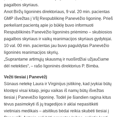
pagalbos skyriaus.
Anot Biržų ligoninės direktoriaus, 9 val. 20 min. pacientas
GMP išvežtas į VšĮ Respublikinę Panevėžio ligoninę. Prieš
perkeliant pacientą apie jo būklę buvo informuoti
Respublikinės Panevėžio ligoninės priėmimo – skubiosios
pagalbos skyriaus ir vaikų reanimacijos skyriaus gydytojai.
10 val. 00 min. pacientas jau buvo paguldytas Panevėžio
ligoninės reanimacijos skyrių.
„Suprantame artimųjų skausmą ir nuoširdžiai užjaučiame
dėl netekties“, – rašo ligoninės direktorius P. Bimba.
Vežti tiesiai į Panevėžį
Sūnaus netekę Laura ir Virginijus įsitikinę, kad įvykiai būtų
klostęsi visai kitaip, jeigu vaikas iš namų būtų išvežtas
tiesiai į Panevėžio ligoninę. Todėl jie šiandien ragina kitus
tėvus pasimokyti iš jų tragedijos ir aklai nepasitikėti
vietiniais medikais – atsitikus bėdai reikia skubėti tiesiai į