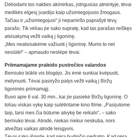
Dėliodami tos nakties akimirkas, įstrigusias atmintyje, tėvai
medikės elgesį įvardijo kaip užsimiegojusio žmogaus.
Tačiau ir „užsimiegojusi“ ji nepamiršo paprašyti tėvų
parašo. Tik vėliau jie sako supratę, kad tas parašas reiškęs
atsisakymą vežti vaiką į ligoninę.
„Mes neatsisakėme važiuoti į ligoninę. Mums to net
nesiūlė!“ – apmaudo neslėpė tėvai.
Priimamajame praleido pustrečios valandos
Berniuko būklė vis blogėjo. Jis ėmė sunkiai kvėpuoti,
mėlynuoti. Tėvai pasiryžo patys vežti vaiką į Biržų
ligoninės priimamąjį.
Buvo apie 6 val. 30 min., kai jie pasiekė Biržų ligoninę. O
toliau viskas vykę kaip sulėtintame kino filme. „Pasijutome
taip, tarsi mes čia būtume atvykę be reikalo“, – sako
berniuko tėvai. Atrodė, niekas niekur neskuba, nors
atvežtas vaikas atrodė leisgyvis.
Tėvai sako išgirdę, kad nėra budinčio pediatro. Kad nėra