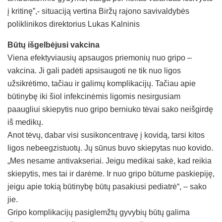
į kritinę”,- situaciją vertina Biržų rajono savivaldybės
poliklinikos direktorius Lukas Kalninis
Būtų išgelbėjusi vakcina
Viena efektyviausių apsaugos priemonių nuo gripo –
vakcina. Ji gali padėti apsisaugoti ne tik nuo ligos
užsikrėtimo, tačiau ir galimų komplikacijų. Tačiau apie
būtinybę iki šiol infekcinėmis ligomis nesirgusiam
paaugliui skiepytis nuo gripo berniuko tėvai sako neišgirdę
iš medikų.
Anot tėvų, dabar visi susikoncentravę į kovidą, tarsi kitos
ligos nebeegzistuotų. Jų sūnus buvo skiepytas nuo kovido.
„Mes nesame antivakseriai. Jeigu medikai sakė, kad reikia
skiepytis, mes tai ir darėme. Ir nuo gripo būtume paskiepiję,
jeigu apie tokią būtinybę būtų pasakiusi pediatrė“, – sako
jie.
Gripo komplikacijų pasiglemžtų gyvybių būtų galima