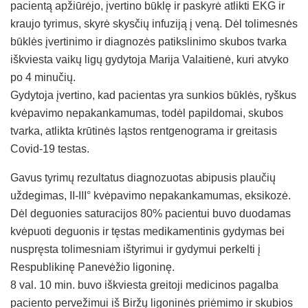
pacientą apžiūrėjo, įvertino būklę ir paskyrė atlikti EKG ir
kraujo tyrimus, skyrė skysčių infuziją į veną. Dėl tolimesnės
būklės įvertinimo ir diagnozės patikslinimo skubos tvarka
iškviesta vaikų ligų gydytoja Marija Valaitienė, kuri atvyko
po 4 minučių.
Gydytoja įvertino, kad pacientas yra sunkios būklės, ryškus
kvėpavimo nepakankamumas, todėl papildomai, skubos
tvarka, atlikta krūtinės ląstos rentgenograma ir greitasis
Covid-19 testas.
Gavus tyrimų rezultatus diagnozuotas abipusis plaučių
uždegimas, II-III° kvėpavimo nepakankamumas, eksikozė.
Dėl deguonies saturacijos 80% pacientui buvo duodamas
kvėpuoti deguonis ir tęstas medikamentinis gydymas bei
nuspręsta tolimesniam ištyrimui ir gydymui perkelti į
Respublikinę Panevėžio ligoninę.
8 val. 10 min. buvo iškviesta greitoji medicinos pagalba
paciento pervežimui iš Biržų ligoninės priėmimo ir skubios