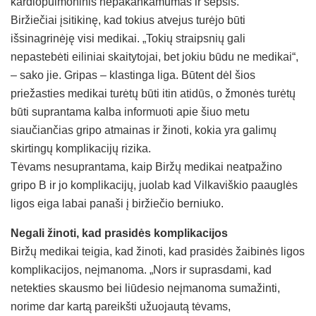
kardiopulmoninis nepakankamumas ir sepsis.
Biržiečiai įsitikinę, kad tokius atvejus turėjo būti
išsinagrinėję visi medikai. „Tokių straipsnių gali
nepastebėti eiliniai skaitytojai, bet jokiu būdu ne medikai“,
– sako jie. Gripas – klastinga liga. Būtent dėl šios
priežasties medikai turėtų būti itin atidūs, o žmonės turėtų
būti suprantama kalba informuoti apie šiuo metu
siaučiančias gripo atmainas ir žinoti, kokia yra galimų
skirtingų komplikacijų rizika.
Tėvams nesuprantama, kaip Biržų medikai neatpažino
gripo B ir jo komplikacijų, juolab kad Vilkaviškio paauglės
ligos eiga labai panaši į biržiečio berniuko.
Negali žinoti, kad prasidės komplikacijos
Biržų medikai teigia, kad žinoti, kad prasidės žaibinės ligos
komplikacijos, neįmanoma. „Nors ir suprasdami, kad
netekties skausmo bei liūdesio neįmanoma sumažinti,
norime dar kartą pareikšti užuojautą tėvams,