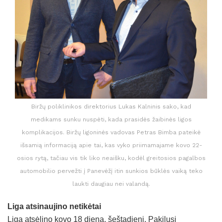
Biržų poliklinikos direktorius Lukas Kalninis sako, kad
medikams sunku nuspėti, kada prasidės žaibinės ligos
komplikacijos. Biržų ligoninės vadovas Petras Bimba pateikė
išsamią informaciją apie tai, kas vyko priimamajame kovo 22-
osios rytą, tačiau vis tik liko neaišku, kodėl greitosios pagalbos
automobilio pervežti į Panevėžį itin sunkios būklės vaiką teko
laukti daugiau nei valandą.
Liga atsinaujino netikėtai
Liga atsėlino kovo 18 dieną, šeštadienį. Pakilusi