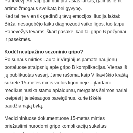
Panevėžį. Antraip gali būti prarastas laikas, galintis lemti
artimo žmogaus sveikatą bei gyvybę.
Kad tai ne vien tik gedinčių tėvų emocijos, liudija faktai:
Biržai nesugebėjo laiku diagnozuoti vaiko ligos, tuo tarpu
Panevėžys tėvams iškart pasakė, kad tai gripo B požymiai
ir pasekmės.
Kodėl neatpažino sezoninio gripo?
Po sūnaus mirties Laura ir Virginijus pamatė naujienų
portaluose straipsnių apie gripo B komplikacijas. Vienas iš
jų publikuotas vasarį. Jame rašoma, kaip Vilkaviškio kraštą
sukrėtė 15-metės mirtis vietos ligoninėje – įtardami
medikus nusikalstamu aplaidumu, mergaitės šeimos nariai
kreipėsi į teisėsaugos pareigūnus, kurie iškėlė
baudžiamąją bylą.
Medicininiuose dokumentuose 15-metės mirties
priežastimi nurodomi gripo komplikacijų sukeltas