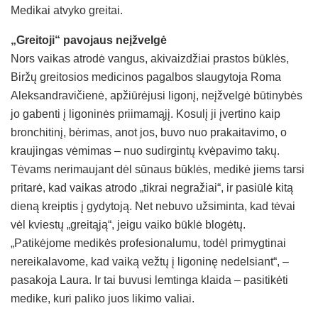
Medikai atvyko greitai.
„Greitoji“ pavojaus neįžvelgė
Nors vaikas atrodė vangus, akivaizdžiai prastos būklės,
Biržų greitosios medicinos pagalbos slaugytoja Roma
Aleksandravičienė, apžiūrėjusi ligonį, neįžvelgė būtinybės
jo gabenti į ligoninės priimamąjį. Kosulį ji įvertino kaip
bronchitinį, bėrimas, anot jos, buvo nuo prakaitavimo, o
kraujingas vėmimas – nuo sudirgintų kvėpavimo takų.
Tėvams nerimaujant dėl sūnaus būklės, medikė jiems tarsi
pritarė, kad vaikas atrodo „tikrai negražiai“, ir pasiūlė kitą
dieną kreiptis į gydytoją. Net nebuvo užsiminta, kad tėvai
vėl kviestų „greitąją“, jeigu vaiko būklė blogėtų.
„Patikėjome medikės profesionalumu, todėl primygtinai
nereikalavome, kad vaiką vežtų į ligoninę nedelsiant“, –
pasakoja Laura. Ir tai buvusi lemtinga klaida – pasitikėti
medike, kuri paliko juos likimo valiai.