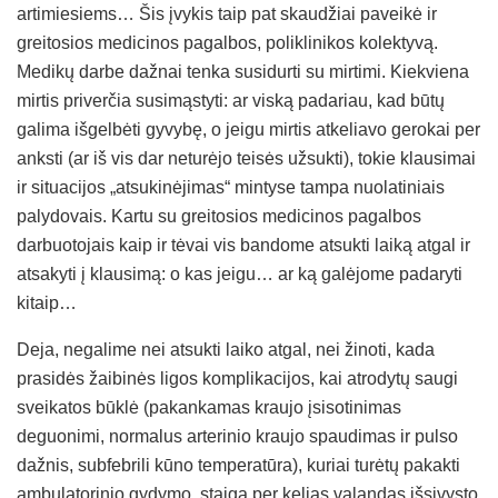
artimiesiems… Šis įvykis taip pat skaudžiai paveikė ir
greitosios medicinos pagalbos, poliklinikos kolektyvą.
Medikų darbe dažnai tenka susidurti su mirtimi. Kiekviena
mirtis priverčia susimąstyti: ar viską padariau, kad būtų
galima išgelbėti gyvybę, o jeigu mirtis atkeliavo gerokai per
anksti (ar iš vis dar neturėjo teisės užsukti), tokie klausimai
ir situacijos „atsukinėjimas“ mintyse tampa nuolatiniais
palydovais. Kartu su greitosios medicinos pagalbos
darbuotojais kaip ir tėvai vis bandome atsukti laiką atgal ir
atsakyti į klausimą: o kas jeigu… ar ką galėjome padaryti
kitaip…
Deja, negalime nei atsukti laiko atgal, nei žinoti, kada
prasidės žaibinės ligos komplikacijos, kai atrodytų saugi
sveikatos būklė (pakankamas kraujo įsisotinimas
deguonimi, normalus arterinio kraujo spaudimas ir pulso
dažnis, subfebrili kūno temperatūra), kuriai turėtų pakakti
ambulatorinio gydymo, staiga per kelias valandas išsivysto