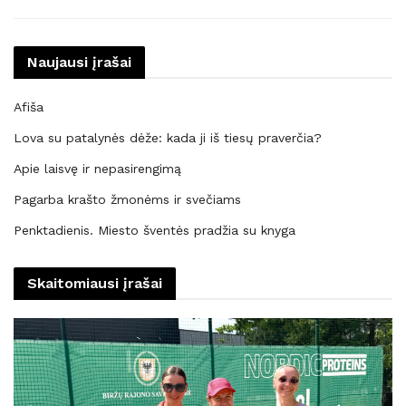
Naujausi įrašai
Afiša
Lova su patalynės dėže: kada ji iš tiesų praverčia?
Apie laisvę ir nepasirengimą
Pagarba krašto žmonėms ir svečiams
Penktadienis. Miesto šventės pradžia su knyga
Skaitomiausi įrašai