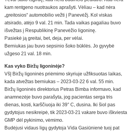
kam rentgeno nuotraukos aprašyti. Vėliau – kad nėra
„greitosios“ automobilio vežti į Panevėžį. Kol viskas
atsirado, atėjo 9 val. 21 min. Tada vaikas pagaliau buvo
išvežtas į Respublikinę Panevėžio ligoninę.
Pasiekė ją greitai, bet, deja, per vėlai.
Berniukas jau buvo sepsinio šoko būklės. Jo gyvybė
užgeso 21 val. 18 min.
Kas vyko Biržų ligoninėje?
VšĮ Biržų ligoninės priėmimo skyriuje užfiksuotas laikas,
kada atvežtas berniukas – 2023-03-22 6 val. 55 min.
Biržų ligoninės direktorius Petras Bimba informavo, kad
anamnezėje buvo parašyta, jog pacientas serga tris
dienas, kosti, karščiuoja iki 39° C, dusina. Iki šiol pas
gydytojus nesikreipė, tik 2023-03-21 vakare buvo iškviesta
GMP dėl pykinimo, vėmimo.
Budėjusi vidaus ligų gydytoja Vida Gasiūnienė tuoj pat