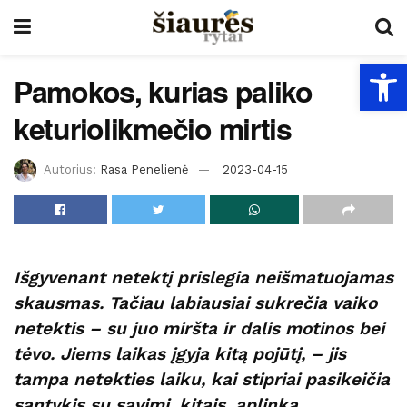
Open
Pamokos, kurias paliko
keturiolikmečio mirtis
Autorius:
Rasa Penelienė
2023-04-15
Išgyvenant netektį prislegia neišmatuojamas
skausmas. Tačiau labiausiai sukrečia vaiko
netektis – su juo miršta ir dalis motinos bei
tėvo. Jiems laikas įgyja kitą pojūtį, – jis
tampa netekties laiku, kai stipriai pasikeičia
santykis su savimi, kitais, aplinka.