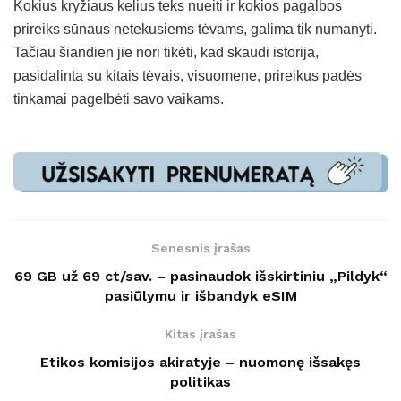
Kokius kryžiaus kelius teks nueiti ir kokios pagalbos
prireiks sūnaus netekusiems tėvams, galima tik numanyti.
Tačiau šiandien jie nori tikėti, kad skaudi istorija,
pasidalinta su kitais tėvais, visuomene, prireikus padės
tinkamai pagelbėti savo vaikams.
Senesnis įrašas
69 GB už 69 ct/sav. – pasinaudok išskirtiniu „Pildyk“
pasiūlymu ir išbandyk eSIM
Kitas įrašas
Etikos komisijos akiratyje – nuomonę išsakęs
politikas