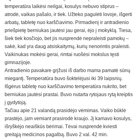
temperatūra laikėsi neilgai, kosulys nebuvo stiprus –
atrodė, vaikas pašalo, ir tiek. Užteko pagulėti lovoje, išgerti
arbatų, tabletę nuo karščiavimo. Pirmadienį ir antradienio
priešpietę berniukas jautėsi jau gerai, ėjo į mokyklą. Tiesa,
šiek tiek kosčiojo, bet jis nusprendė nepraleisti pamokų –
sakė, kad yra daug atsiskaitymų, kurių nenorintis praleisti.
Vaikinukas mokėsi gerai, rimtai ruošėsi mokslus tęsti
gimnazijoje.
Antradienio pavakare grįžusi iš darbo mama pamatė sūnų
miegantį. Temperatūra buvo šoktelėjusi iki 39 laipsnių.
Išgėrus tabletę nuo karščiavimo temperatūra nukrito, bet
berniukas jautėsi prastai. Buvo nutarta rytojaus rytą kreiptis
į gydytoją.
Tačiau apie 21 valandą prasidėjo vėmimas. Vaiko būklė
prastėjo, jam vemiant prasirodė kraujo. Jį kamavo kosulys,
išryškėjo neaiškūs bėrimai. Tėvai nusprendė kviesti
greitąją medicinos pagalbą. Buvo 2 val. 42 min.