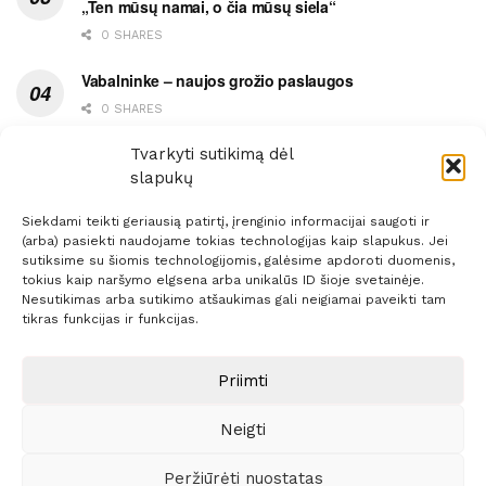
„Ten mūsų namai, o čia mūsų siela“
0 SHARES
Vabalninke – naujos grožio paslaugos
0 SHARES
Vytauto gatvės grimasos, arba užsitęsusi Biržų gėda
Tvarkyti sutikimą dėl
slapukų
0 SHARES
Siekdami teikti geriausią patirtį, įrenginio informacijai saugoti ir
(arba) pasiekti naudojame tokias technologijas kaip slapukus. Jei
sutiksime su šiomis technologijomis, galėsime apdoroti duomenis,
tokius kaip naršymo elgsena arba unikalūs ID šioje svetainėje.
Nesutikimas arba sutikimo atšaukimas gali neigiamai paveikti tam
Prenumerata
Reklama
Taisyklės
Kontaktai
tikras funkcijas ir funkcijas.
Sprendimas:
ITBrolis
Priimti
Neigti
© 2021 Visos teisės saugomos
Siaure.lt
Peržiūrėti nuostatas