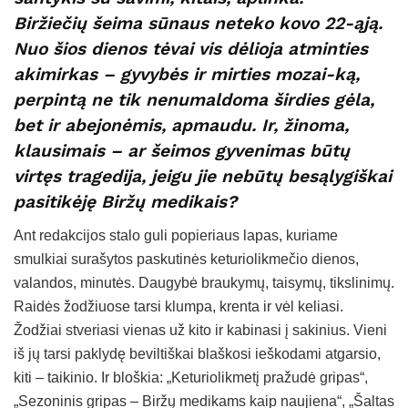
Biržiečių šeima sūnaus neteko kovo 22-ąją.
Nuo šios dienos tėvai vis dėlioja atminties
akimirkas – gyvybės ir mirties mozai-ką,
perpintą ne tik nenumaldoma širdies gėla,
bet ir abejonėmis, apmaudu. Ir, žinoma,
klausimais – ar šeimos gyvenimas būtų
virtęs tragedija, jeigu jie nebūtų besąlygiškai
pasitikėję Biržų medikais?
Ant redakcijos stalo guli popieriaus lapas, kuriame
smulkiai surašytos paskutinės keturiolikmečio dienos,
valandos, minutės. Daugybė braukymų, taisymų, tikslinimų.
Raidės žodžiuose tarsi klumpa, krenta ir vėl keliasi.
Žodžiai stveriasi vienas už kito ir kabinasi į sakinius. Vieni
iš jų tarsi paklydę beviltiškai blaškosi ieškodami atgarsio,
kiti – taikinio. Ir bloškia: „Keturiolikmetį pražudė gripas“,
„Sezoninis gripas – Biržų medikams kaip naujiena“, „Šaltas