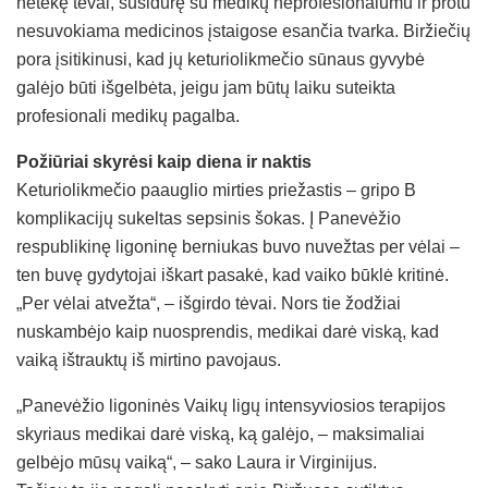
netekę tėvai, susidūrę su medikų neprofesionalumu ir protu
nesuvokiama medicinos įstaigose esančia tvarka. Biržiečių
pora įsitikinusi, kad jų keturiolikmečio sūnaus gyvybė
galėjo būti išgelbėta, jeigu jam būtų laiku suteikta
profesionali medikų pagalba.
Požiūriai skyrėsi kaip diena ir naktis
Keturiolikmečio paauglio mirties priežastis – gripo B
komplikacijų sukeltas sepsinis šokas. Į Panevėžio
respublikinę ligoninę berniukas buvo nuvežtas per vėlai –
ten buvę gydytojai iškart pasakė, kad vaiko būklė kritinė.
„Per vėlai atvežta“, – išgirdo tėvai. Nors tie žodžiai
nuskambėjo kaip nuosprendis, medikai darė viską, kad
vaiką ištrauktų iš mirtino pavojaus.
„Panevėžio ligoninės Vaikų ligų intensyviosios terapijos
skyriaus medikai darė viską, ką galėjo, – maksimaliai
gelbėjo mūsų vaiką“, – sako Laura ir Virginijus.