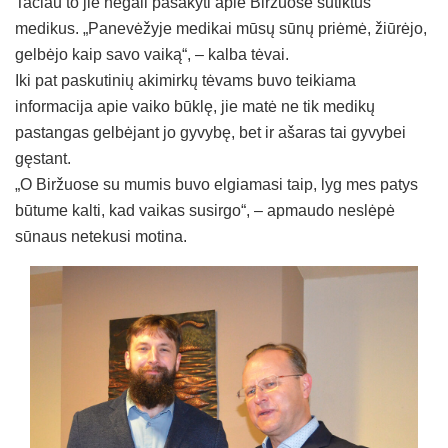
Tačiau to jie negali pasakyti apie Biržuose sutiktus
medikus. „Panevėžyje medikai mūsų sūnų priėmė, žiūrėjo,
gelbėjo kaip savo vaiką“, – kalba tėvai.
Iki pat paskutinių akimirkų tėvams buvo teikiama
informacija apie vaiko būklę, jie matė ne tik medikų
pastangas gelbėjant jo gyvybę, bet ir ašaras tai gyvybei
gęstant.
„O Biržuose su mumis buvo elgiamasi taip, lyg mes patys
būtume kalti, kad vaikas susirgo“, – apmaudo neslėpė
sūnaus netekusi motina.