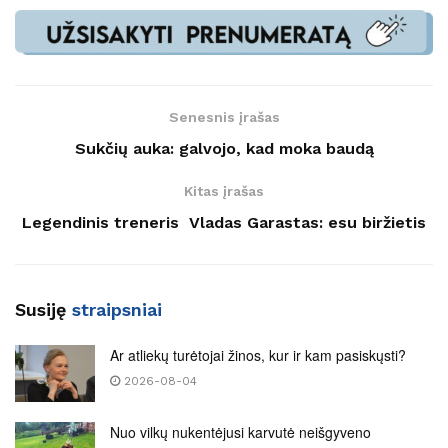
Senesnis įrašas
Sukčių auka: galvojo, kad moka baudą
Kitas įrašas
Legendinis treneris Vladas Garastas: esu biržietis
Susiję
straipsniai
Ar atliekų turėtojai žinos, kur ir kam pasiskųsti?
2026-08-04
Nuo vilkų nukentėjusi karvutė neišgyveno