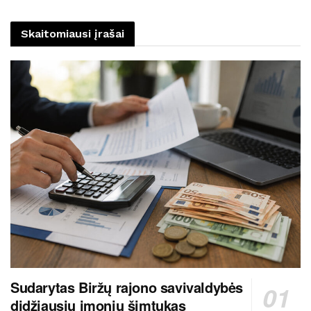
Skaitomiausi įrašai
Sudarytas Biržų rajono savivaldybės
didžiausių įmonių šimtukas