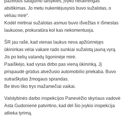
pažeidus saugumo taisykles, įvyko nelaimingas
atsitikimas. Jo metu nukentėjusysis buvo sužalotas, o
vėliau mirė“.
Kodėl mirtinai sužalotas asmuo buvo išvežtas ir išmestas
laukuose, prokuratūra kol kas nekomentuoja.
ŠR jau rašė, kad vienas laukus neva apžiūrinėjęs
ūkininkas vėlai vakare rado sunkiai sužalotą jauną vyrą.
Jis po kelių valandų ligoninėje mirė.
Paaiškėjo, kad vyras dirbo pas vieną ūkininką. Jį
prispaudė grūdus atvežusio automobilio priekaba. Buvo
sutraiškytas žmogaus sprandas.
Be tėvo liko trys mažamečiai vaikai.
Valstybinės darbo inspekcijos Panevėžio skyriaus vadovė
Asta Gudonienė patvirtino, kad dėl šio įvykio inspekcija
atlieka tyrimą.