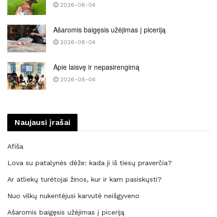
2026-08-04
Ašaromis baigęsis užėjimas į piceriją
2026-08-04
Apie laisvę ir nepasirengimą
2026-08-04
Naujausi įrašai
Afiša
Lova su patalynės dėže: kada ji iš tiesų praverčia?
Ar atliekų turėtojai žinos, kur ir kam pasiskųsti?
Nuo vilkų nukentėjusi karvutė neišgyveno
Ašaromis baigęsis užėjimas į piceriją