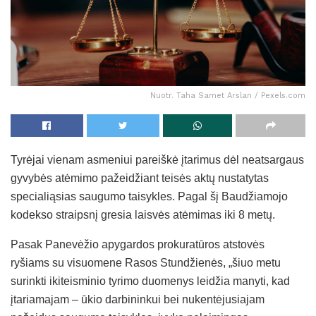
Nuotr. Taha Samet Arslan / Pexels.com
Tyrėjai vienam asmeniui pareiškė įtarimus dėl neatsargaus
gyvybės atėmimo pažeidžiant teisės aktų nustatytas
specialiąsias saugumo taisykles. Pagal šį Baudžiamojo
kodekso straipsnį gresia laisvės atėmimas iki 8 metų.
Pasak Panevėžio apygardos prokuratūros atstovės
ryšiams su visuomene Rasos Stundžienės, „šiuo metu
surinkti ikiteisminio tyrimo duomenys leidžia manyti, kad
įtariamajam – ūkio darbininkui bei nukentėjusiajam