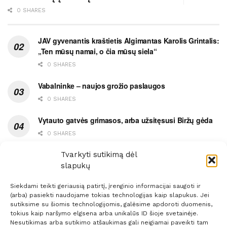
0 SHARES
JAV gyvenantis kraštietis Algimantas Karolis Grintalis:
„Ten mūsų namai, o čia mūsų siela“
0 SHARES
Vabalninke – naujos grožio paslaugos
0 SHARES
Vytauto gatvės grimasos, arba užsitęsusi Biržų gėda
0 SHARES
Pietų metas pažymėtas avarija
Tvarkyti sutikimą dėl
slapukų
0 SHARES
Siekdami teikti geriausią patirtį, įrenginio informacijai saugoti ir
(arba) pasiekti naudojame tokias technologijas kaip slapukus. Jei
sutiksime su šiomis technologijomis, galėsime apdoroti duomenis,
tokius kaip naršymo elgsena arba unikalūs ID šioje svetainėje.
Nesutikimas arba sutikimo atšaukimas gali neigiamai paveikti tam