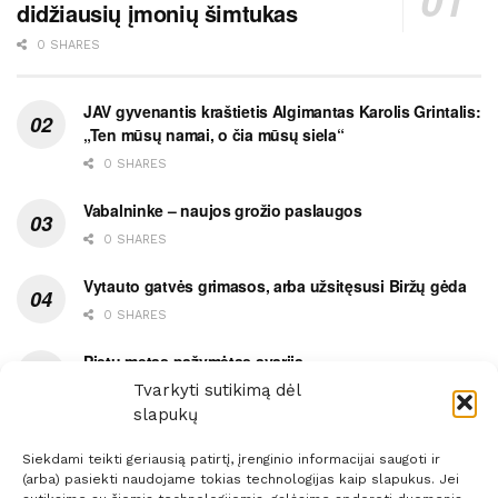
didžiausių įmonių šimtukas
0 SHARES
JAV gyvenantis kraštietis Algimantas Karolis Grintalis:
„Ten mūsų namai, o čia mūsų siela“
0 SHARES
Vabalninke – naujos grožio paslaugos
0 SHARES
Vytauto gatvės grimasos, arba užsitęsusi Biržų gėda
0 SHARES
Pietų metas pažymėtas avarija
Tvarkyti sutikimą dėl
0 SHARES
slapukų
Siekdami teikti geriausią patirtį, įrenginio informacijai saugoti ir
(arba) pasiekti naudojame tokias technologijas kaip slapukus. Jei