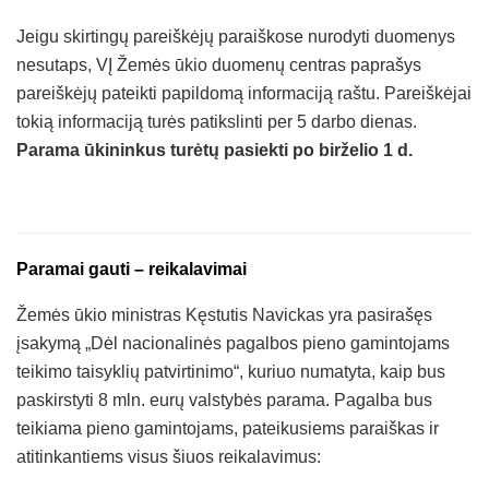
Jeigu skirtingų pareiškėjų paraiškose nurodyti duomenys
nesutaps, VĮ Žemės ūkio duomenų centras paprašys
pareiškėjų pateikti papildomą informaciją raštu. Pareiškėjai
tokią informaciją turės patikslinti per 5 darbo dienas.
Parama ūkininkus turėtų pasiekti po birželio 1 d.
Paramai gauti – reikalavimai
Žemės ūkio ministras Kęstutis Navickas yra pasirašęs
įsakymą „Dėl nacionalinės pagalbos pieno gamintojams
teikimo taisyklių patvirtinimo“, kuriuo numatyta, kaip bus
paskirstyti 8 mln. eurų valstybės parama. Pagalba bus
teikiama pieno gamintojams, pateikusiems paraiškas ir
atitinkantiems visus šiuos reikalavimus: