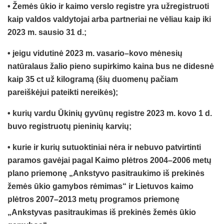
• Žemės ūkio ir kaimo verslo registre yra užregistruoti
kaip valdos valdytojai arba partneriai ne vėliau kaip iki
2023 m. sausio 31 d.;
• jeigu vidutinė 2023 m. vasario–kovo mėnesių
natūralaus žalio pieno supirkimo kaina bus ne didesnė
kaip 35 ct už kilogramą (šių duomenų pačiam
pareiškėjui pateikti nereikės);
• kurių vardu Ūkinių gyvūnų registre 2023 m. kovo 1 d.
buvo registruotų pieninių karvių;
• kurie ir kurių sutuoktiniai nėra ir nebuvo patvirtinti
paramos gavėjai pagal Kaimo plėtros 2004–2006 metų
plano priemonę „Ankstyvo pasitraukimo iš prekinės
žemės ūkio gamybos rėmimas“ ir Lietuvos kaimo
plėtros 2007–2013 metų programos priemonę
„Ankstyvas pasitraukimas iš prekinės žemės ūkio