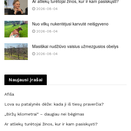
Ar atliekų turėtojai žinos, kur ir kam pasiskųsti?
2026-08-04
Nuo vilkų nukentėjusi karvutė neišgyveno
2026-08-04
Masiškai nudžiūvo vaisius užmezgusios obelys
2026-08-04
Naujausi įrašai
Afiša
Lova su patalynės dėže: kada ji iš tiesų praverčia?
„Biržų kilometrai“ – daugiau nei bėgimas
Ar atliekų turėtojai žinos, kur ir kam pasiskųsti?