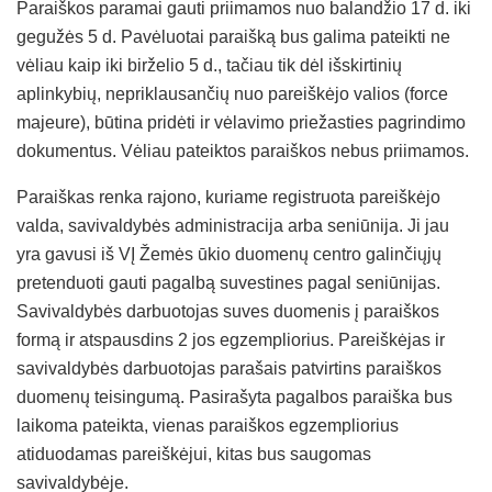
Paraiškos paramai gauti priimamos nuo balandžio 17 d. iki
gegužės 5 d. Pavėluotai paraišką bus galima pateikti ne
vėliau kaip iki birželio 5 d., tačiau tik dėl išskirtinių
aplinkybių, nepriklausančių nuo pareiškėjo valios (force
majeure), būtina pridėti ir vėlavimo priežasties pagrindimo
dokumentus. Vėliau pateiktos paraiškos nebus priimamos.
Paraiškas renka rajono, kuriame registruota pareiškėjo
valda, savivaldybės administracija arba seniūnija. Ji jau
yra gavusi iš VĮ Žemės ūkio duomenų centro galinčiųjų
pretenduoti gauti pagalbą suvestines pagal seniūnijas.
Savivaldybės darbuotojas suves duomenis į paraiškos
formą ir atspausdins 2 jos egzempliorius. Pareiškėjas ir
savivaldybės darbuotojas parašais patvirtins paraiškos
duomenų teisingumą. Pasirašyta pagalbos paraiška bus
laikoma pateikta, vienas paraiškos egzempliorius
atiduodamas pareiškėjui, kitas bus saugomas
savivaldybėje.