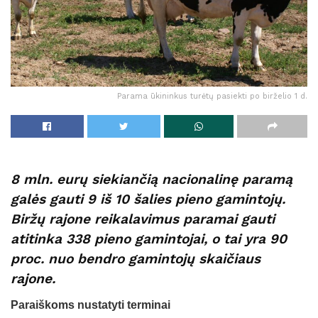
Parama ūkininkus turėtų pasiekti po birželio 1 d.
8 mln. eurų siekiančią nacionalinę paramą
galės gauti 9 iš 10 šalies pieno gamintojų.
Biržų rajone reikalavimus paramai gauti
atitinka 338 pieno gamintojai, o tai yra 90
proc. nuo bendro gamintojų skaičiaus
rajone.
Paraiškoms nustatyti terminai