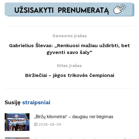
Senesnis įrašas
Gabrielius Šlevas: „Renkuosi mažiau uždirbti, bet
gyventi savo šaly“
Kitas įrašas
Biržiečiai – jėgos trikovės čempionai
Susiję
straipsniai
„Biržų kilometrai“ – daugiau nei bėgimas
2026-08-04