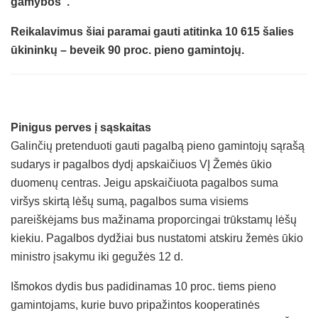
gamybos“.
Reikalavimus šiai paramai gauti atitinka 10 615 šalies
ūkininkų – beveik 90 proc. pieno gamintojų.
Pinigus perves į sąskaitas
Galinčių pretenduoti gauti pagalbą pieno gamintojų sąrašą
sudarys ir pagalbos dydį apskaičiuos VĮ Žemės ūkio
duomenų centras. Jeigu apskaičiuota pagalbos suma
viršys skirtą lėšų sumą, pagalbos suma visiems
pareiškėjams bus mažinama proporcingai trūkstamų lėšų
kiekiu. Pagalbos dydžiai bus nustatomi atskiru žemės ūkio
ministro įsakymu iki gegužės 12 d.
Išmokos dydis bus padidinamas 10 proc. tiems pieno
gamintojams, kurie buvo pripažintos kooperatinės