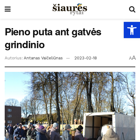
Open
Pieno puta ant gatvės
grindinio
A
Autorius:
Antanas Vaičeliūnas
2023-02-18
A