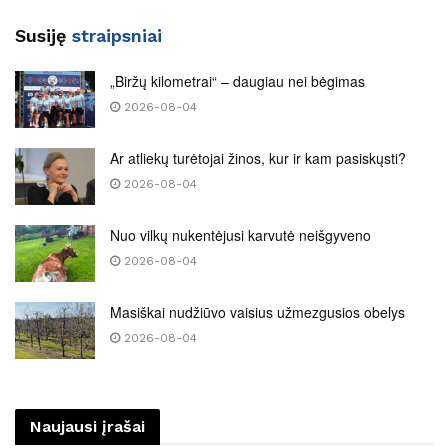
Susiję
straipsniai
„Biržų kilometrai“ – daugiau nei bėgimas
2026-08-04
Ar atliekų turėtojai žinos, kur ir kam pasiskųsti?
2026-08-04
Nuo vilkų nukentėjusi karvutė neišgyveno
2026-08-04
Masiškai nudžiūvo vaisius užmezgusios obelys
2026-08-04
Naujausi įrašai