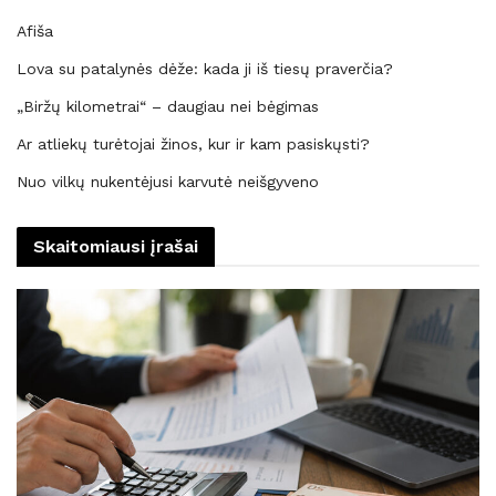
Afiša
Lova su patalynės dėže: kada ji iš tiesų praverčia?
„Biržų kilometrai“ – daugiau nei bėgimas
Ar atliekų turėtojai žinos, kur ir kam pasiskųsti?
Nuo vilkų nukentėjusi karvutė neišgyveno
Skaitomiausi įrašai