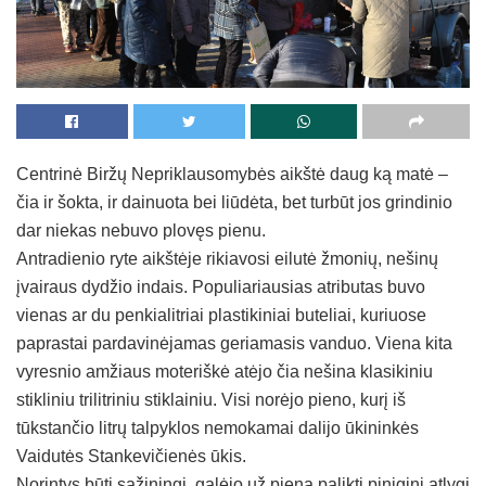
Centrinė Biržų Nepriklausomybės aikštė daug ką matė –
čia ir šokta, ir dainuota bei liūdėta, bet turbūt jos grindinio
dar niekas nebuvo plovęs pienu.
Antradienio ryte aikštėje rikiavosi eilutė žmonių, nešinų
įvairaus dydžio indais. Populiariausias atributas buvo
vienas ar du penkialitriai plastikiniai buteliai, kuriuose
paprastai pardavinėjamas geriamasis vanduo. Viena kita
vyresnio amžiaus moteriškė atėjo čia nešina klasikiniu
stikliniu trilitriniu stiklainiu. Visi norėjo pieno, kurį iš
tūkstančio litrų talpyklos nemokamai dalijo ūkininkės
Vaidutės Stankevičienės ūkis.
Norintys būti sąžiningi, galėjo už pieną palikti piniginį atlygį