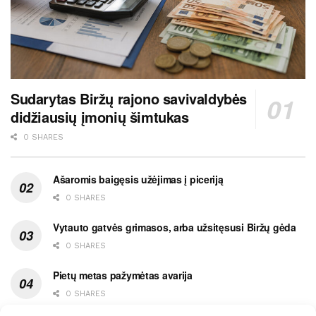
Sudarytas Biržų rajono savivaldybės
didžiausių įmonių šimtukas
0 SHARES
Ašaromis baigęsis užėjimas į piceriją
0 SHARES
Vytauto gatvės grimasos, arba užsitęsusi Biržų gėda
0 SHARES
Pietų metas pažymėtas avarija
0 SHARES