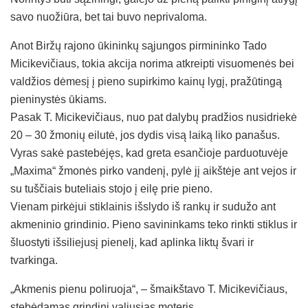
savo nuožiūra, bet tai buvo neprivaloma.
Anot Biržų rajono ūkininkų sąjungos pirmininko Tado
Micikevičiaus, tokia akcija norima atkreipti visuomenės bei
valdžios dėmesį į pieno supirkimo kainų lygį, pražūtingą
pieninystės ūkiams.
Pasak T. Micikevičiaus, nuo pat dalybų pradžios nusidriekė
20 – 30 žmonių eilutė, jos dydis visą laiką liko panašus.
Vyras sakė pastebėjęs, kad greta esančioje parduotuvėje
„Maxima“ žmonės pirko vandenį, pylė jį aikštėje ant vejos ir
su tuščiais buteliais stojo į eilę prie pieno.
Vienam pirkėjui stiklainis išslydo iš rankų ir sudužo ant
akmeninio grindinio. Pieno savininkams teko rinkti stiklus ir
šluostyti išsiliejusį pienelį, kad aplinka liktų švari ir
tvarkinga.
„Akmenis pienu poliruoja“, – šmaikštavo T. Micikevičiaus,
stebėdamas grindinį valiusias moteris.