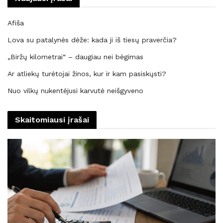
Afiša
Lova su patalynės dėže: kada ji iš tiesų praverčia?
„Biržų kilometrai“ – daugiau nei bėgimas
Ar atliekų turėtojai žinos, kur ir kam pasiskųsti?
Nuo vilkų nukentėjusi karvutė neišgyveno
Skaitomiausi įrašai