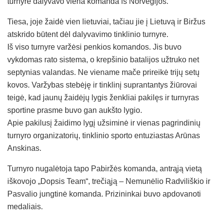
turnyre dalyvavo viena komanda iš Norvegijos.
Tiesa, joje žaidė vien lietuviai, tačiau jie į Lietuvą ir Biržus
atskrido būtent dėl dalyvavimo tinklinio turnyre.
Iš viso turnyre varžėsi penkios komandos. Jis buvo
vykdomas rato sistema, o krepšinio batalijos užtruko net
septynias valandas. Ne viename mače prireikė trijų setų
kovos. Varžybas stebėję ir tinklinį suprantantys žiūrovai
teigė, kad jaunų žaidėjų lygis ženkliai pakilęs ir turnyras
sportine prasme buvo gan aukšto lygio.
Apie pakilusį žaidimo lygį užsiminė ir vienas pagrindinių
turnyro organizatorių, tinklinio sporto entuziastas Arūnas
Anskinas.
Turnyro nugalėtoja tapo Pabiržės komanda, antrąją vietą
iškovojo „Dopsis Team“, trečiąją – Nemunėlio Radviliškio ir
Pasvalio jungtinė komanda. Prizininkai buvo apdovanoti
medaliais.