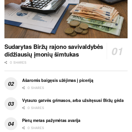
Sudarytas Biržų rajono savivaldybės
didžiausių įmonių šimtukas
0 SHARES
Ašaromis baigęsis užėjimas į piceriją
0 SHARES
Vytauto gatvės grimasos, arba užsitęsusi Biržų gėda
0 SHARES
Pietų metas pažymėtas avarija
0 SHARES