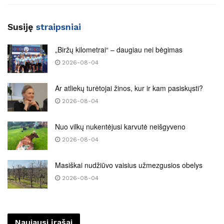
Susiję
straipsniai
„Biržų kilometrai“ – daugiau nei bėgimas
2026-08-04
Ar atliekų turėtojai žinos, kur ir kam pasiskųsti?
2026-08-04
Nuo vilkų nukentėjusi karvutė neišgyveno
2026-08-04
Masiškai nudžiūvo vaisius užmezgusios obelys
2026-08-04
Naujausi įrašai