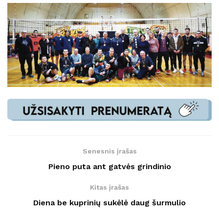
Senesnis įrašas
Pieno puta ant gatvės grindinio
Kitas įrašas
Diena be kuprinių sukėlė daug šurmulio