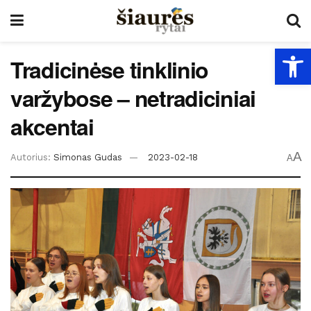
Open
Tradicinėse tinklinio
varžybose – netradiciniai
akcentai
A
Autorius:
Simonas Gudas
2023-02-18
A