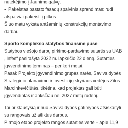
nutekėjimo į Jaunimo gatvę.
• Pakeistas pastato fasadų spalvinis sprendimas: rudi
atspalviai pakeisti į pilkus.
Šiuo metu vyksta antžeminių konstrukcijų montavimo
darbai.
Sporto komplekso statybos finansinė pusė
Statybos viešojo darbų pirkimo-pardavimo sutartis su UAB
,,Infes“ pasirašyta 2022 m. lapkričio 22 dieną. Sutarties
įgyvendinimo terminas – penkeri metai.
Pasak Projekto įgyvendinimo grupės narės, Savivaldybės
Strateginio planavimo ir investicijų skyriaus vedėjos Zitos
Marcinkevičiūtės, tikėtina, kad projektas gali būti
įgyvendintas ir anksčiau nei 2027 metų rudenį.
Tai priklausysią ir nuo Savivaldybės galimybės atsiskaityti
su rangovais už atliktus darbus.
Pirmojo etapo projekto rangos sutarties vertė – apie 11,9