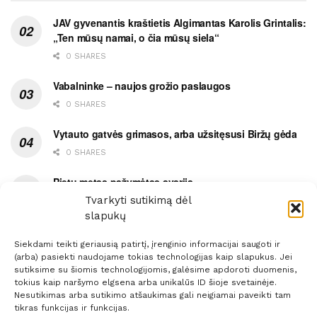
JAV gyvenantis kraštietis Algimantas Karolis Grintalis:
„Ten mūsų namai, o čia mūsų siela“
0 SHARES
Vabalninke – naujos grožio paslaugos
0 SHARES
Vytauto gatvės grimasos, arba užsitęsusi Biržų gėda
0 SHARES
Pietų metas pažymėtas avarija
Tvarkyti sutikimą dėl
0 SHARES
slapukų
Siekdami teikti geriausią patirtį, įrenginio informacijai saugoti ir
(arba) pasiekti naudojame tokias technologijas kaip slapukus. Jei
sutiksime su šiomis technologijomis, galėsime apdoroti duomenis,
tokius kaip naršymo elgsena arba unikalūs ID šioje svetainėje.
Prenumerata
Reklama
Taisyklės
Kontaktai
Nesutikimas arba sutikimo atšaukimas gali neigiamai paveikti tam
tikras funkcijas ir funkcijas.