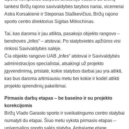
lankėsi Biržų rajono savivaldybės tarybos nariai, vicemerai
Astra Korsakienė ir Steponas Staškevičius, Biržų rajono
sporto centro direktorius Sigitas Mitrochinas.
Tai, kas daroma ir jau atlikta, pasakojo objekto rangovo –
bendrovės „Infes“ – atstovai. Po statybvietės apžiūros visi
rinkosi Savivaldybės salėje.
Čia objekto rangovo UAB „Infes“ atstovai ir Savivaldybės
administracijos specialistai, atsakingi už projekto
įgyvendinimą, pristatė, kokie statybos darbai jau yra atlikti,
kas bus daroma artimiausiu metu bei kokie ir kodėl atlikti
projekto sprendinių pakeitimai.
Pirmasis darbų etapas – be baseino ir su projekto
korekcijomis
Biržų Vlado Garasto sporto ir sveikatingumo centro statybai
numatyti du etapai. Šiuo metu vyksta pirmasis etapas –
universalios sporto salės statyba. Antrajame etape