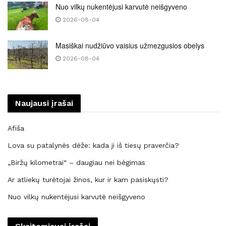
Nuo vilkų nukentėjusi karvutė neišgyveno
2026-08-04
Masiškai nudžiūvo vaisius užmezgusios obelys
2026-08-04
Naujausi įrašai
Afiša
Lova su patalynės dėže: kada ji iš tiesų praverčia?
„Biržų kilometrai“ – daugiau nei bėgimas
Ar atliekų turėtojai žinos, kur ir kam pasiskųsti?
Nuo vilkų nukentėjusi karvutė neišgyveno