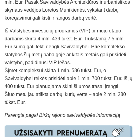
mln. Eur. Pasak Savivaldybės Architektūros ir urbanistikos
skyriaus vedėjos Loretos Munikienės, vykstant darbų
koregavimui gali kisti ir rangos darbų vertė.
Iš Valstybės investicijų programos (VIP) pirmojo etapo
darbams skirta 4 mln. 439 tūkst. Eur. Trūkstamą 7,5 mln.
Eur sumą gali tekti dengti Savivaldybei. Prie komplekso
statybos šių metų pabaigoje ar kitais metais gali prisidėti
valstybė, padidinusi VIP lėšas.
Šįmet kompleksui skirta 1 mln. 586 tūkst. Eur, o
Savivaldybei reikės prisidėti apie 1 mln. 700 tūkst. Eur. Iš jų
400 tūkst. Eur planuojama skirti šilumos trasai įrengti.
Šiuo metu jau atlikta darbų, kurių vertė – apie 2 mln. 280
tūkst. Eur.
Parengta pagal Biržų rajono savivaldybės informaciją