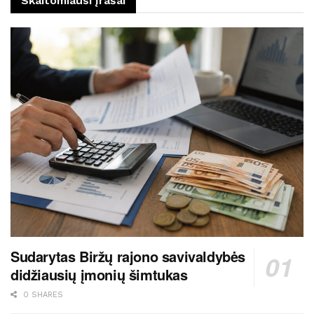
Skaitomiausi įrašai
Sudarytas Biržų rajono savivaldybės
didžiausių įmonių šimtukas
0 SHARES