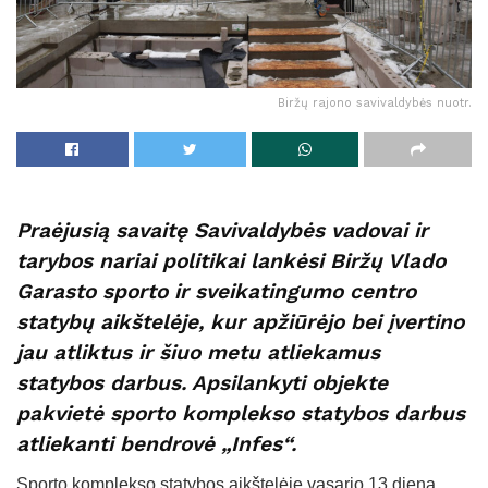
Biržų rajono savivaldybės nuotr.
Praėjusią savaitę Savivaldybės vadovai ir
tarybos nariai politikai lankėsi Biržų Vlado
Garasto sporto ir sveikatingumo centro
statybų aikštelėje, kur apžiūrėjo bei įvertino
jau atliktus ir šiuo metu atliekamus
statybos darbus. Apsilankyti objekte
pakvietė sporto komplekso statybos darbus
atliekanti bendrovė „Infes“.
Sporto komplekso statybos aikštelėje vasario 13 dieną