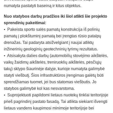
numatyta pastatyti baseiną ir kitus objektus.
Nuo statybos darbų pradžios iki šiol atlikti šie projekto
sprendinių pakeitimai:
• Pakeista sporto salės pamatų konstrukcija iš polinių
pamatų į plokštuminį pamatą bei įrengtas rūsio patalpų
drenažas. Tai padaryta atsižvelgiant į naujai atliktų
inžinerinių geologinių geotechninių tyrimų rezultatus.
• Atsisakyta dalies darbų (automobilių stovėjimo aikštelės,
vaikų žaidimų aikštelės, treniruoklių aikštelės, pėsčiųjų
takų) sklypo šiaurinėje dalyje, kurioje numatyta galimybė
statyti viešbutį. Šios infrastruktūros įrengimas galėtų būti
sprendžiamas tuomet, jei bus statomas viešbutis. Jo
statybos galimybė kol kas nesvarstoma.
• Suprojektuoti papildomi lietaus nuotekų tinklai teritorijoje
prieš pagrindinį pastato fasadą. Tai atlikta siekiant išvengti
lietaus vandens kaupimosi minimoje teritorijoje bei