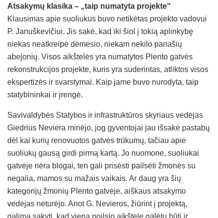
Atsakymų klasika – „taip numatyta projekte“
Klausimas apie suoliukus buvo netikėtas projekto vadovui
P. Januškevičiui. Jis sakė, kad iki šiol į tokią aplinkybę
niekas neatkreipė dėmesio, niekam nekilo panašių
abejonių. Visos aikštelės yra numatytos Plento gatvės
rekonstrukcijos projekte, kuris yra suderintas, atliktos visos
ekspertizės ir svarstymai. Kaip jame buvo nurodyta, taip
statybininkai ir įrengė.
Savivaldybės Statybos ir infrastruktūros skyriaus vedėjas
Giedrius Neviera minėjo, jog gyventojai jau išsakė pastabų
dėl kai kurių renovuotos gatvės trūkumų, tačiau apie
suoliukų gausą girdi pirmą kartą. Jo nuomone, suoliukai
gatvėje nėra blogai, ten gali prisėsti pailsėti žmonės su
negalia, mamos su mažais vaikais. Ar daug yra šių
kategorijų žmonių Plento gatvėje, aiškaus atsakymo
vedėjas neturėjo. Anot G. Nevieros, žiūrint į projektą,
galima sakyti, kad viena poilsio aikštele galėtų būti ir