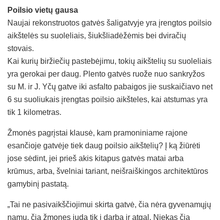
Poilsio vietų gausa
Naujai rekonstruotos gatvės šaligatvyje yra įrengtos poilsio
aikštelės su suoleliais, šiukšliadėžėmis bei dviračių
stovais.
Kai kurių biržiečių pastebėjimu, tokių aikštelių su suoleliais
yra gerokai per daug. Plento gatvės ruože nuo sankryžos
su M. ir J. Yčų gatve iki asfalto pabaigos jie suskaičiavo net
6 su suoliukais įrengtas poilsio aikšteles, kai atstumas yra
tik 1 kilometras.
Žmonės pagrįstai klausė, kam pramoniniame rajone
esančioje gatvėje tiek daug poilsio aikštelių? Į ką žiūrėti
jose sėdint, jei prieš akis kitapus gatvės matai arba
krūmus, arba, švelniai tariant, neišraiškingos architektūros
gamybinį pastatą.
„Tai ne pasivaikščiojimui skirta gatvė, čia nėra gyvenamųjų
namų, čia žmones juda tik į darbą ir atgal. Niekas čia