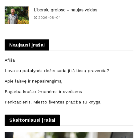
Liberalų gretose – naujas veidas
2026-08-04
Naujausi įrašai
Afiša
Lova su patalynės dėže: kada ji iš tiesų praverčia?
Apie laisvę ir nepasirengimą
Pagarba krašto žmonėms ir svečiams
Penktadienis. Miesto šventės pradžia su knyga
Skaitomiausi įrašai