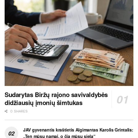
Sudarytas Biržų rajono savivaldybės
didžiausių įmonių šimtukas
0 SHARES
JAV gyvenantis kraštietis Algimantas Karolis Grintalis:
„Ten mūsų namai, o čia mūsų siela“