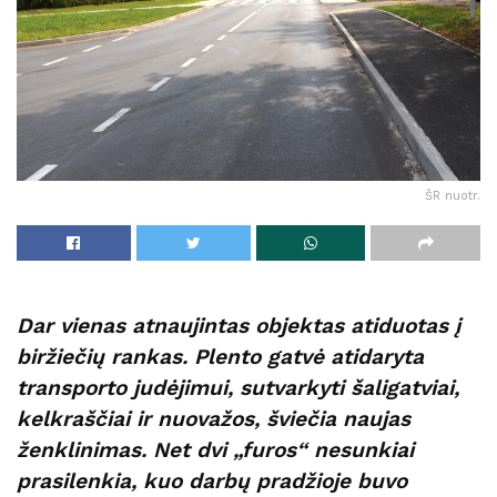
ŠR nuotr.
Dar vienas atnaujintas objektas atiduotas į
biržiečių rankas. Plento gatvė atidaryta
transporto judėjimui, sutvarkyti šaligatviai,
kelkraščiai ir nuovažos, šviečia naujas
ženklinimas. Net dvi „furos“ nesunkiai
prasilenkia, kuo darbų pradžioje buvo