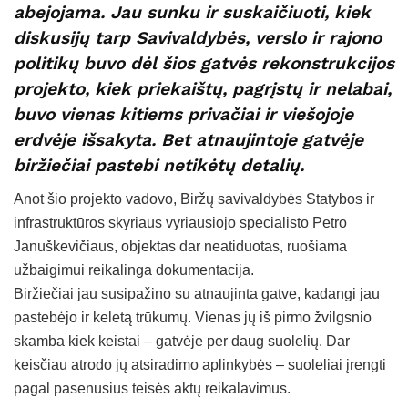
abejojama. Jau sunku ir suskaičiuoti, kiek
diskusijų tarp Savivaldybės, verslo ir rajono
politikų buvo dėl šios gatvės rekonstrukcijos
projekto, kiek priekaištų, pagrįstų ir nelabai,
buvo vienas kitiems privačiai ir viešojoje
erdvėje išsakyta. Bet atnaujintoje gatvėje
biržiečiai pastebi netikėtų detalių.
Anot šio projekto vadovo, Biržų savivaldybės Statybos ir
infrastruktūros skyriaus vyriausiojo specialisto Petro
Januškevičiaus, objektas dar neatiduotas, ruošiama
užbaigimui reikalinga dokumentacija.
Biržiečiai jau susipažino su atnaujinta gatve, kadangi jau
pastebėjo ir keletą trūkumų. Vienas jų iš pirmo žvilgsnio
skamba kiek keistai – gatvėje per daug suolelių. Dar
keisčiau atrodo jų atsiradimo aplinkybės – suoleliai įrengti
pagal pasenusius teisės aktų reikalavimus.