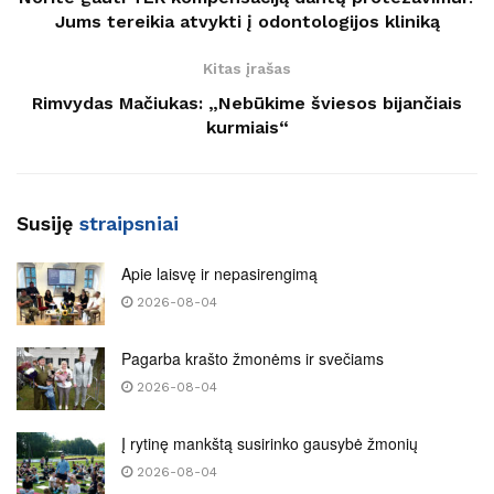
Jums tereikia atvykti į odontologijos kliniką
Kitas įrašas
Rimvydas Mačiukas: „Nebūkime šviesos bijančiais
kurmiais“
Susiję
straipsniai
Apie laisvę ir nepasirengimą
2026-08-04
Pagarba krašto žmonėms ir svečiams
2026-08-04
Į rytinę mankštą susirinko gausybė žmonių
2026-08-04