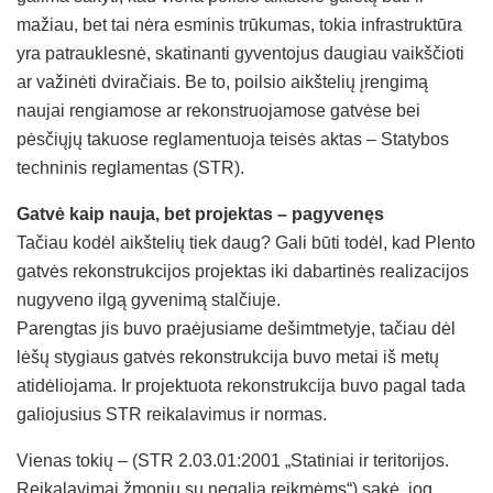
mažiau, bet tai nėra esminis trūkumas, tokia infrastruktūra
yra patrauklesnė, skatinanti gyventojus daugiau vaikščioti
ar važinėti dviračiais. Be to, poilsio aikštelių įrengimą
naujai rengiamose ar rekonstruojamose gatvėse bei
pėsčiųjų takuose reglamentuoja teisės aktas – Statybos
techninis reglamentas (STR).
Gatvė kaip nauja, bet projektas – pagyvenęs
Tačiau kodėl aikštelių tiek daug? Gali būti todėl, kad Plento
gatvės rekonstrukcijos projektas iki dabartinės realizacijos
nugyveno ilgą gyvenimą stalčiuje.
Parengtas jis buvo praėjusiame dešimtmetyje, tačiau dėl
lėšų stygiaus gatvės rekonstrukcija buvo metai iš metų
atidėliojama. Ir projektuota rekonstrukcija buvo pagal tada
galiojusius STR reikalavimus ir normas.
Vienas tokių – (STR 2.03.01:2001 „Statiniai ir teritorijos.
Reikalavimai žmonių su negalia reikmėms“) sakė, jog