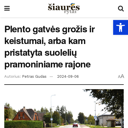
Open
Plento gatvės grožis ir
keistumai, arba kam
pristatyta suolelių
pramoniniame rajone
A
Autorius:
Petras Gudas
2024-09-06
A