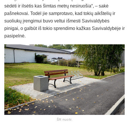
sėdėti ir ilsėtis kas šimtas metrų nesiruošia“, – sakė
pašnekovai. Todėl jie samprotavo, kad tokių aikštelių ir
suoliukų įrengimui buvo veltui išmesti Savivaldybės
pinigai, o galbūt iš tokio sprendimo kažkas Savivaldybėje ir
pasipelnė.
ŠR nuotr.