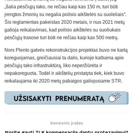
„šalia pėsčiųjų tako, ne rečiau kaip kas 150 m, turi būti
įrengtos žmonių su negalia poilsio aikštelės su suoleliais“.
Šis reglamentas pakeistas 2020 metais, ir nuo 2021 metų
galioja reikalavimas, kad poilsio aikštelės su suoliukais
pėsčiųjų trasose turi būti ne rečiau kaip kas 500 metrų.
Nors Plento gatvės rekonstrukcijos projektas buvo ne kartą
koreguojamas, greičiausiai ta dalis, kurioje kalbama apie
pėsčiųjų tako infrastruktūrą, liko neperžiūrėta ir
nepakoreguota. Todėl ir aikštelių pristatyta tiek, kiek buvo
reikalaujama iki 2020 metų pabaigos galiojusiame STR.
Senesnis įrašas
Norite gauti TLK kompensaciją dantų protezavimui?