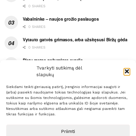
0 SHARES
Vabalninke – naujos grožio paslaugos
0 SHARES
Vytauto gatvės grimasos, arba užsitęsusi Biržų gėda
0 SHARES
Pietų metas pažymėtas avarija
Tvarkyti sutikimą dėl
0 SHARES
slapukų
Siekdami teikti geriausią patirtį, įrenginio informacijai saugoti ir
(arba) pasiekti naudojame tokias technologijas kaip slapukus. Jei
sutiksime su šiomis technologijomis, galėsime apdoroti duomenis,
tokius kaip naršymo elgsena arba unikalūs ID šioje svetainėje.
Prenumerata
Reklama
Taisyklės
Kontaktai
Nesutikimas arba sutikimo atšaukimas gali neigiamai paveikti tam
tikras funkcijas ir funkcijas.
Sprendimas:
ITBrolis
Priimti