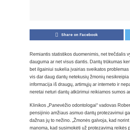
Share on Facebook
Remiantis statistikos duomenimis, net trečdalis 
dauguma ar net visus dantis. Dantų trūkumas kenki
bet ilgainiui sukelia įvairias sveikatos problem
vis dar daug dantų netekusių žmonių nesikreipia į
informacija iš draugų, artimųjų ar interneto ir n
neretai neturi dantų atkūrimui reikiamos sumos ar 
Klinikos „Panevėžio odontologai“ vadovas Rober
pensijinio amžiaus asmuo dantų protezavimui gali
dažnas jų to nežino. „Žmonės galvoja, kad norint 
manoma, kad susimokėti už protezavimą reikės pat