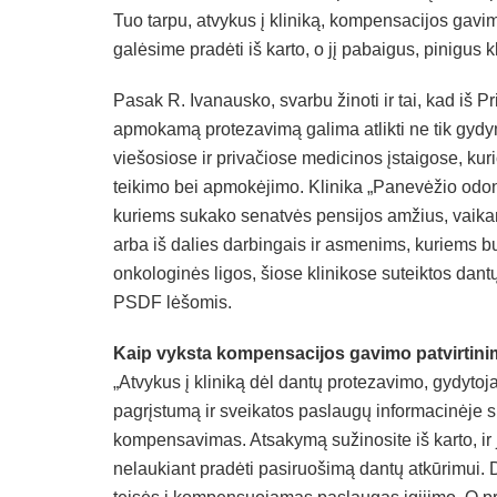
Tuo tarpu, atvykus į kliniką, kompensacijos gavim
galėsime pradėti iš karto, o jį pabaigus, pinigus 
Pasak R. Ivanausko, svarbu žinoti ir tai, kad iš
apmokamą protezavimą galima atlikti ne tik gydymo
viešosiose ir privačiose medicinos įstaigose, kurio
teikimo bei apmokėjimo. Klinika „Panevėžio odont
kuriems sukako senatvės pensijos amžius, vaika
arba iš dalies darbingais ir asmenims, kuriems b
onkologinės ligos, šiose klinikose suteiktos da
PSDF lėšomis.
Kaip vyksta kompensacijos gavimo patvirtin
„Atvykus į kliniką dėl dantų protezavimo, gydyto
pagrįstumą ir sveikatos paslaugų informacinėje s
kompensavimas. Atsakymą sužinosite iš karto, ir je
nelaukiant pradėti pasiruošimą dantų atkūrimui. D