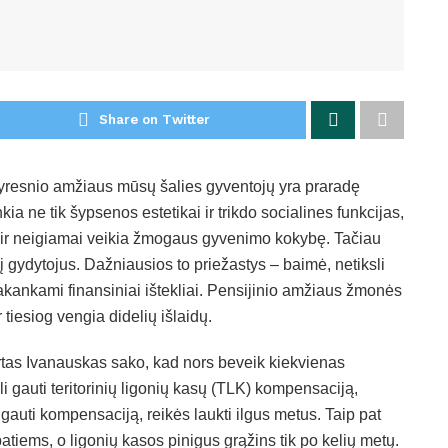
Share on Twitter
vyresnio amžiaus mūsų šalies gyventojų yra praradę
a ne tik šypsenos estetikai ir trikdo socialines funkcijas,
as ir neigiamai veikia žmogaus gyvenimo kokybę. Tačiau
 gydytojus. Dažniausios to priežastys – baimė, netiksli
epakankami finansiniai ištekliai. Pensijinio amžiaus žmonės
tiesiog vengia didelių išlaidų.
tas Ivanauskas sako, kad nors beveik kiekvienas
 gauti teritorinių ligonių kasų (TLK) kompensaciją,
gauti kompensaciją, reikės laukti ilgus metus. Taip pat
iems, o ligonių kasos pinigus grąžins tik po kelių metų.