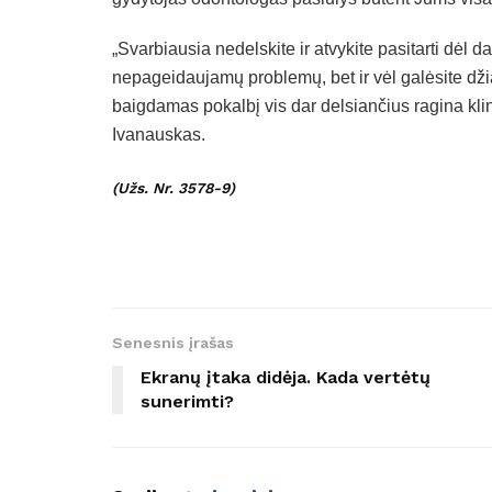
„Svarbiausia nedelskite ir atvykite pasitarti dėl d
nepageidaujamų problemų, bet ir vėl galėsite dži
baigdamas pokalbį vis dar delsiančius ragina kl
Ivanauskas.
(Užs. Nr. 3578-9)
Senesnis įrašas
Ekranų įtaka didėja. Kada vertėtų
sunerimti?