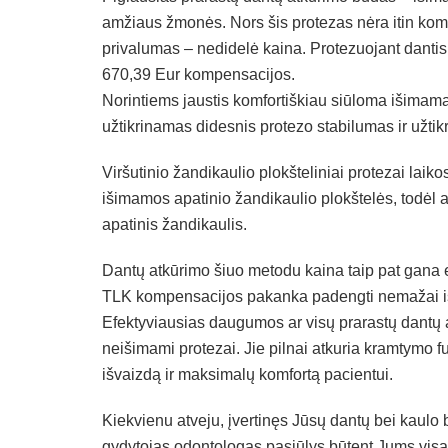
amžiaus žmonės. Nors šis protezas nėra itin komfo
privalumas – nedidelė kaina. Protezuojant danti
670,39 Eur kompensacijos.
Norintiems jaustis komfortiškiau siūloma išimamą 
užtikrinamas didesnis protezo stabilumas ir užt
Viršutinio žandikaulio plokšteliniai protezai laiko
išimamos apatinio žandikaulio plokštelės, todėl a
apatinis žandikaulis.
Dantų atkūrimo šiuo metodu kaina taip pat gana
TLK kompensacijos pakanka padengti nemažai išl
Efektyviausias daugumos ar visų prarastų dantų 
neišimami protezai. Jie pilnai atkuria kramtymo fun
išvaizdą ir maksimalų komfortą pacientui.
Kiekvienu atveju, įvertinęs Jūsų dantų bei kaulo
gydytojas odontologas pasiūlys būtent Jums visai