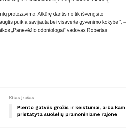
antų protezavimo. Atkūrę dantis ne tik išvengsite
augtis puikia savijauta bei visaverte gyvenimo kokybe “, –
inikos „Panevėžio odontologai“ vadovas Robertas
Kitas įrašas
Plento gatvės grožis ir keistumai, arba kam
pristatyta suolelių pramoniniame rajone