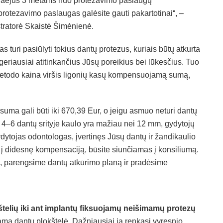
praėjus 3 metams nuo protezavimo paslaugų
tezavimo paslaugas galėsite gauti pakartotinai“, –
stratorė Skaistė Šimėnienė.
 turi pasiūlyti tokius dantų protezus, kuriais būtų atkurta
geriausiai atitinkančius Jūsų poreikius bei lūkesčius. Tuo
metodo kaina viršis ligonių kasų kompensuojamą sumą,
ma gali būti iki 670,39 Eur, o jeigu asmuo neturi dantų
ir 4–6 dantų srityje kaulo yra mažiau nei 12 mm, gydytojų
dytojas odontologas, įvertinęs Jūsų dantų ir žandikaulio
 į didesnę kompensaciją, būsite siunčiamas į konsiliumą.
, parengsime dantų atkūrimo planą ir pradėsime
telių iki ant implantų fiksuojamų neišimamų protezų
ma dantų plokštelė. Dažniausiai ją renkasi vyresnio