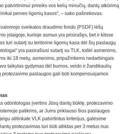
o patvirtinimui prireiks vos kelių minučių, dantų atkūrimą
klinikai perves ligonių kasos“, – sako pašnekovas.
 Privalomojo sveikatos draudimo fondo (PSDF) lėšų
 įstaigoje, kurioje asmuo yra prisirašęs, bet ir kitose
s turi sutartį su teritorine ligonių kasa dėl šių paslaugų
ologai“ yra pasirašiusi sutartį su TLK, todėl asmenims,
ms iki 18 metų, asmenims, pripažintiems nedarbingais
uvo taikytas gydymas dėl burnos, veido ir žandikaulių
ntų protezavimo paslaugos gali būti kompensuojamos
imas
jas odontologas įvertins Jūsų dantų būklę, protezavimo
istemoje patikrins, ar Jums priklauso šios paslaugos
igu atitinkate VLK patvirtintus kriterijus, galėsime
antų protezavimas turi būti atliktas per 3 metus nuo