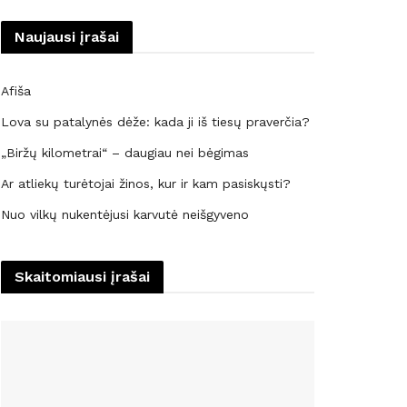
Naujausi įrašai
Afiša
Lova su patalynės dėže: kada ji iš tiesų praverčia?
„Biržų kilometrai“ – daugiau nei bėgimas
Ar atliekų turėtojai žinos, kur ir kam pasiskųsti?
Nuo vilkų nukentėjusi karvutė neišgyveno
Skaitomiausi įrašai