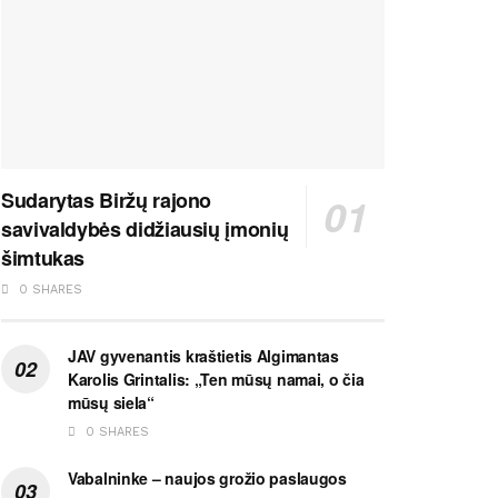
Sudarytas Biržų rajono
savivaldybės didžiausių įmonių
šimtukas
0 SHARES
JAV gyvenantis kraštietis Algimantas
Karolis Grintalis: „Ten mūsų namai, o čia
mūsų siela“
0 SHARES
Vabalninke – naujos grožio paslaugos