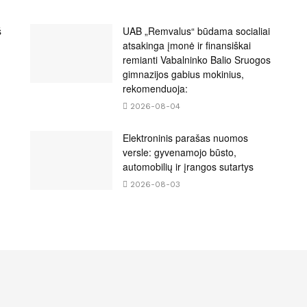
š
UAB „Remvalus“ būdama socialiai
atsakinga įmonė ir finansiškai
remianti Vabalninko Balio Sruogos
gimnazijos gabius mokinius,
rekomenduoja:
2026-08-04
Elektroninis parašas nuomos
versle: gyvenamojo būsto,
automobilių ir įrangos sutartys
2026-08-03