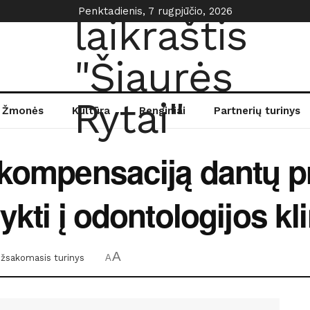
Penktadienis, 7 rugpjūčio, 2026
Žmonės
Kultūra
Renginiai
Partnerių turinys
 kompensaciją dantų p
ykti į odontologijos kl
A
žsakomasis turinys
A