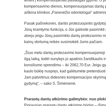
teisės į kompensuojamas paslaugas įgijimo. O 
kompensavimo dienos, kompensuojamas dantų pro
aiškina klinikos „Panevėžio odontologai“ admini
Pasak pašnekovės, dantis protezuojantis gydytojas
Jūsų kramtymo funkcija, o Jūs galėsite pasirinkti 
atveju jeigu Jūsų pasirinkto dantų protezavimo 
kainų skirtumą reikės susimokėti Jums pačiam.
„Šiuo metu dantų protezavimo kompensuojamoji su
ilgą laiką, todėl sunykęs jo apatinis žandikaulis 
konsiliumo sprendimu – iki 2062,70 Eur. Jeigu gy
kaulo būklę nuspręs, kad galėtumėte pretenduoti
Jam patvirtinus didesnės kompensacijos skyrimą
gydymą“, – sako S. Šimėnienė.
Prarastų dantų atkūrimo galimybės: nuo plokš
Pigiausias prarastų dantų atkūrimo būdas – išima