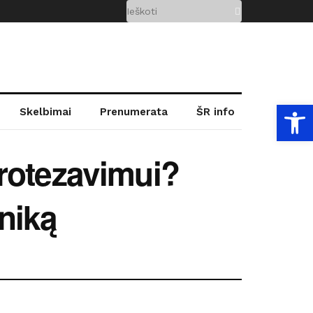
Open
Skelbimai
Prenumerata
ŠR info
rotezavimui?
iniką