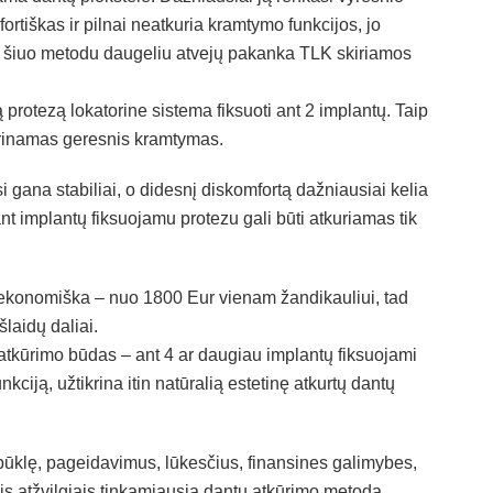
rtiškas ir pilnai neatkuria kramtymo funkcijos, jo
s šiuo metodu daugeliu atvejų pakanka TLK skiriamos
protezą lokatorine sistema fiksuoti ant 2 implantų. Taip
ikrinamas geresnis kramtymas.
si gana stabiliai, o didesnį diskomfortą dažniausiai kelia
nt implantų fiksuojamu protezu gali būti atkuriamas tik
 ekonomiška – nuo 1800 Eur vienam žandikauliui, tad
aidų daliai.
atkūrimo būdas – ant 4 ar daugiau implantų fiksuojami
kciją, užtikrina itin natūralią estetinę atkurtų dantų
 būklę, pageidavimus, lūkesčius, finansines galimybes,
s atžvilgiais tinkamiausią dantų atkūrimo metodą.