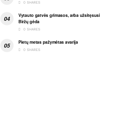
0 SHARES
Vytauto gatvės grimasos, arba užsitęsusi
Biržų gėda
0 SHARES
Pietų metas pažymėtas avarija
0 SHARES