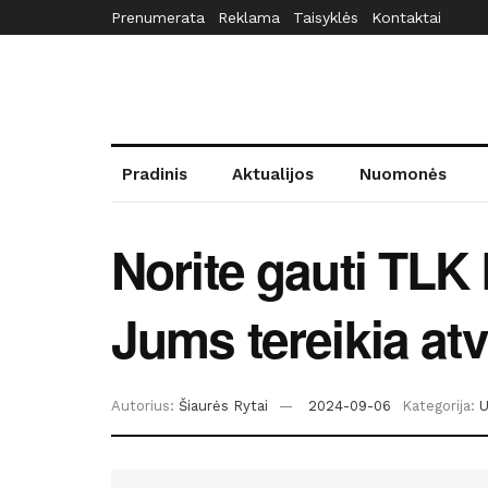
Prenumerata
Reklama
Taisyklės
Kontaktai
Pradinis
Aktualijos
Nuomonės
Norite gauti TLK
Jums tereikia atv
Autorius:
Šiaurės Rytai
2024-09-06
Kategorija:
U