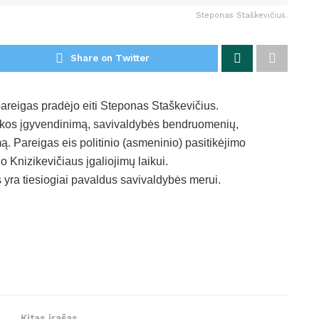
Steponas Staškevičius.
Share on Twitter
areigas pradėjo eiti Steponas Staškevičius.
tikos įgyvendinimą, savivaldybės bendruomenių,
. Pareigas eis politinio (asmeninio) pasitikėjimo
 Knizikevičiaus įgaliojimų laikui.
 yra tiesiogiai pavaldus savivaldybės merui.
Kitas įrašas