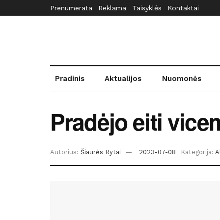
Prenumerata
Reklama
Taisyklės
Kontaktai
Pradinis
Aktualijos
Nuomonės
Pradėjo eiti vic
Autorius:
Šiaurės Rytai
2023-07-08
Kategorija:
A