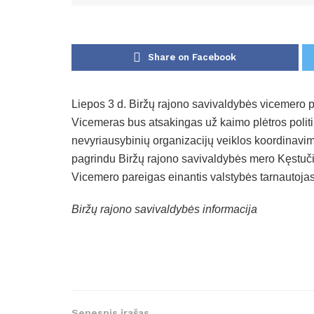
Share on Facebook
Liepos 3 d. Biržų rajono savivaldybės vicemero p
Vicemeras bus atsakingas už kaimo plėtros poli
nevyriausybinių organizacijų veiklos koordinavimą
pagrindu Biržų rajono savivaldybės mero Kęstučio
Vicemero pareigas einantis valstybės tarnautojas
Biržų rajono savivaldybės informacija
Senesnis įrašas