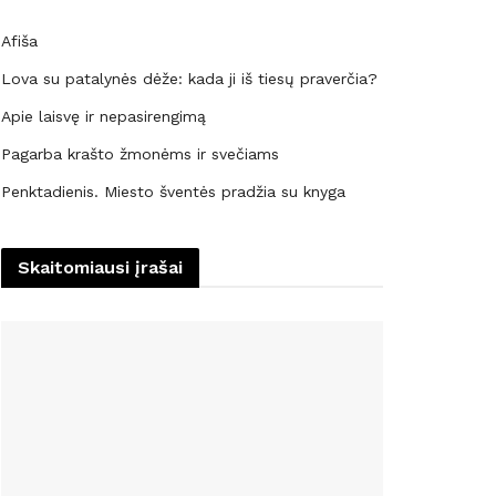
Afiša
Lova su patalynės dėže: kada ji iš tiesų praverčia?
Apie laisvę ir nepasirengimą
Pagarba krašto žmonėms ir svečiams
Penktadienis. Miesto šventės pradžia su knyga
Skaitomiausi įrašai