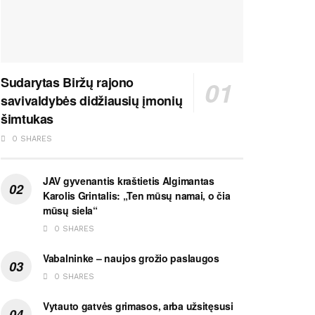
Sudarytas Biržų rajono
savivaldybės didžiausių įmonių
šimtukas
0 SHARES
JAV gyvenantis kraštietis Algimantas
Karolis Grintalis: „Ten mūsų namai, o čia
mūsų siela“
0 SHARES
Vabalninke – naujos grožio paslaugos
0 SHARES
Vytauto gatvės grimasos, arba užsitęsusi