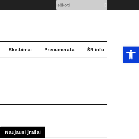
Open
Skelbimai
Prenumerata
ŠR info
Naujausi įrašai