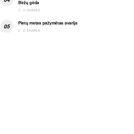
Biržų gėda
0 SHARES
Pietų metas pažymėtas avarija
0 SHARES