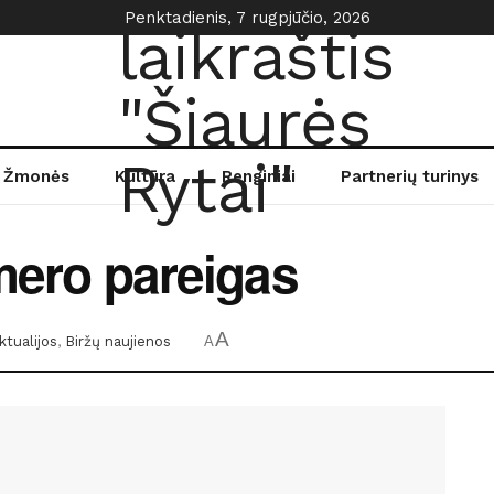
Penktadienis, 7 rugpjūčio, 2026
Žmonės
Kultūra
Renginiai
Partnerių turinys
emero pareigas
A
ktualijos
,
Biržų naujienos
A