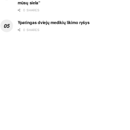
mūsų siela“
0 SHARES
Ypatingas dviejų medikių likimo ryšys
0 SHARES