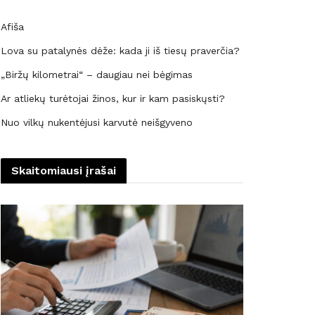
Afiša
Lova su patalynės dėže: kada ji iš tiesų praverčia?
„Biržų kilometrai“ – daugiau nei bėgimas
Ar atliekų turėtojai žinos, kur ir kam pasiskųsti?
Nuo vilkų nukentėjusi karvutė neišgyveno
Skaitomiausi įrašai