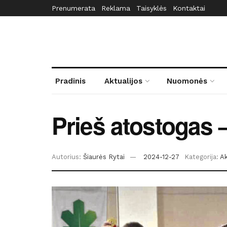
Prenumerata
Reklama
Taisyklės
Kontaktai
Pradinis
Aktualijos
Nuomonės
Prieš atostogas –
Autorius:
Šiaurės Rytai
2024-12-27
Kategorija:
Ak