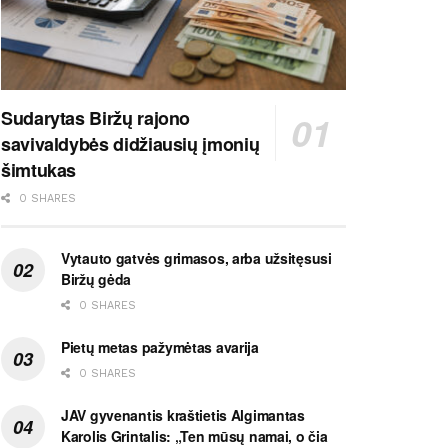
Sudarytas Biržų rajono
savivaldybės didžiausių įmonių
šimtukas
0 SHARES
Vytauto gatvės grimasos, arba užsitęsusi
Biržų gėda
0 SHARES
Pietų metas pažymėtas avarija
0 SHARES
JAV gyvenantis kraštietis Algimantas
Karolis Grintalis: „Ten mūsų namai, o čia