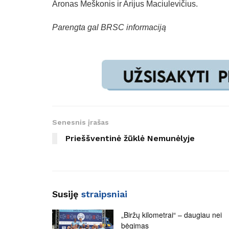
Aronas Meškonis ir Arijus Maciulevičius.
Parengta gal BRSC informaciją
Senesnis įrašas
Prieššventinė žūklė Nemunėlyje
Susiję
straipsniai
„Biržų kilometrai“ – daugiau nei
bėgimas