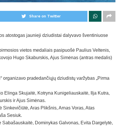
Share on Twitter
s atostogas jaunieji dziudistai dalyvavo šventiniuose
irmosios vietos medaliais pasipuošė Paulius Veltenis,
škovojo Hugo Skaburskis, Ajus Simėnas (antras medalis)
i“ organizavo pradedančiųjų dziudistų varžybas „Pirma
o Elinga Skujaitė, Kotryna Kunigeliauskaitė, Ilja Kutra,
rskis ir Ajus Simėnas.
 Sinkevičiūtė, Aras Plikšnis, Arnas Voras, Atas
aša Sesiuk.
ė Sabašauskaitė, Dominykas Galvonas, Evita Dargelytė,