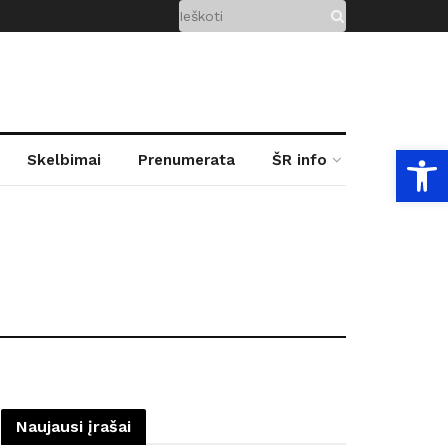
Open
Skelbimai
Prenumerata
ŠR info
Naujausi įrašai