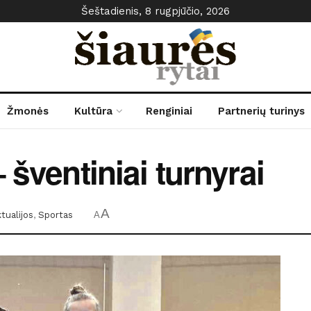
Šeštadienis, 8 rugpjūčio, 2026
Žmonės
Kultūra
Renginiai
Partnerių turinys
 šventiniai turnyrai
A
tualijos
,
Sportas
A