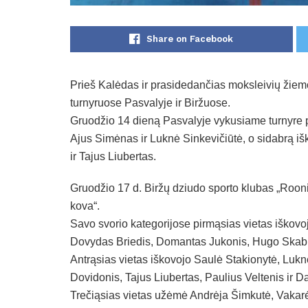
Share on Facebook
Prieš Kalėdas ir prasidedančias moksleivių žiemo
turnyruose Pasvalyje ir Biržuose.
Gruodžio 14 dieną Pasvalyje vykusiame turnyre p
Ajus Simėnas ir Luknė Sinkevičiūtė, o sidabrą i
ir Tajus Liubertas.
Gruodžio 17 d. Biržų dziudo sporto klubas „Roon
kova“.
Savo svorio kategorijose pirmąsias vietas iškovoj
Dovydas Briedis, Domantas Jukonis, Hugo Skabu
Antrąsias vietas iškovojo Saulė Stakionytė, Luknė
Dovidonis, Tajus Liubertas, Paulius Veltenis ir D
Trečiąsias vietas užėmė Andrėja Šimkutė, Vakar