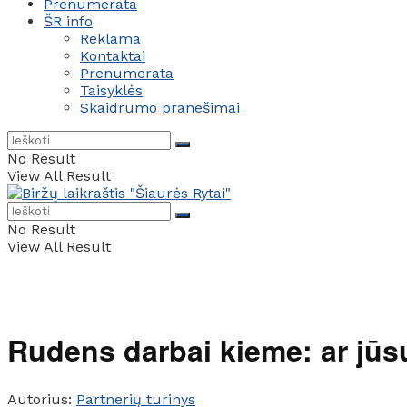
Prenumerata
ŠR info
Reklama
Kontaktai
Prenumerata
Taisyklės
Skaidrumo pranešimai
No Result
View All Result
No Result
View All Result
Rudens darbai kieme: ar jūs
Autorius:
Partnerių turinys