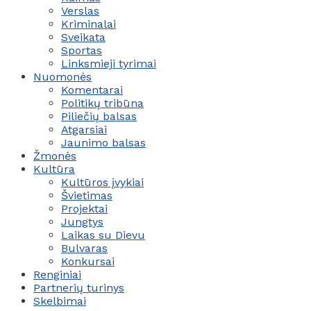
Verslas
Kriminalai
Sveikata
Sportas
Linksmieji tyrimai
Nuomonės
Komentarai
Politikų tribūna
Piliečių balsas
Atgarsiai
Jaunimo balsas
Žmonės
Kultūra
Kultūros įvykiai
Švietimas
Projektai
Jungtys
Laikas su Dievu
Bulvaras
Konkursai
Renginiai
Partnerių turinys
Skelbimai