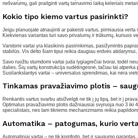
nešvarumų, gali prailginti vartų tarnavimo laiką keleriais metai
Kokio tipo kiemo vartus pasirinkti?
Jeigu planuojate atnaujinti ar pakeisti vartus, pirmiausia verta 
Kiekvienas variantas turi savo privalumų ir trūkumų, kuriuos ver
Varstomi vartai yra klasikinis pasirinkimas, pasižymintis papra
stabilūs. Vis dėlto šiam tipui reikia daugiau erdvės atidarymui
Savo ruožtu stumdomi vartai juda lygiagrečiai tvorai, todėl n
dalies. Šių vartų konstrukcija sudėtingesnė, tačiau tai atperk
Susilankstantys vartai – universalus sprendimas, kai nėra vietos
Tinkamas pravažiavimo plotis – sau
Renkantis vartus svarbu atsižvelgti ne tik į jų tipą, bet ir į pra
Optimalus pravažiavimo plotis dažniausiai svyruoja nuo 3 iki 4
specialistais, nes tam tikriems mechanizmams reikia papildom
Automatika – patogumas, kurio verta
Automatiniai vartai – ne tik komforto, bet ir saugumo garantas. 