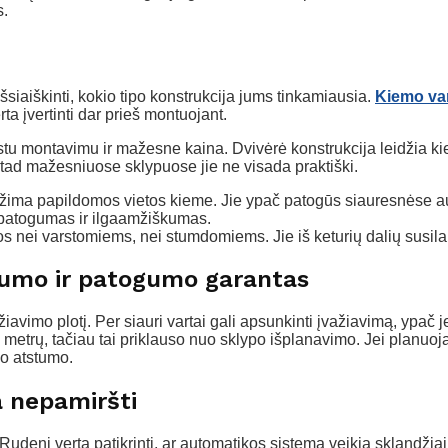
s.
išsiaiškinti, kokio tipo konstrukcija jums tinkamiausia.
Kiemo var
ta įvertinti dar prieš montuojant.
stu montavimu ir mažesne kaina. Dvivėrė konstrukcija leidžia kie
, tad mažesniuose sklypuose jie ne visada praktiški.
eužima papildomos vietos kieme. Jie ypač patogūs siauresnėse a
a patogumas ir ilgaamžiškumas.
 nei varstomiems, nei stumdomiems. Jie iš keturių dalių susilanks
gumo ir patogumo garantas
važiavimo plotį. Per siauri vartai gali apsunkinti įvažiavimą, ypač
 metrų, tačiau tai priklauso nuo sklypo išplanavimo. Jei planuo
o atstumo.
 nepamiršti
Rudenį verta patikrinti, ar automatikos sistema veikia sklandžiai,