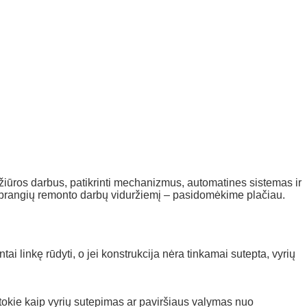
ežiūros darbus, patikrinti mechanizmus, automatines sistemas ir
bei brangių remonto darbų viduržiemį – pasidomėkime plačiau.
ai linkę rūdyti, o jei konstrukcija nėra tinkamai sutepta, vyrių
i, tokie kaip vyrių sutepimas ar paviršiaus valymas nuo