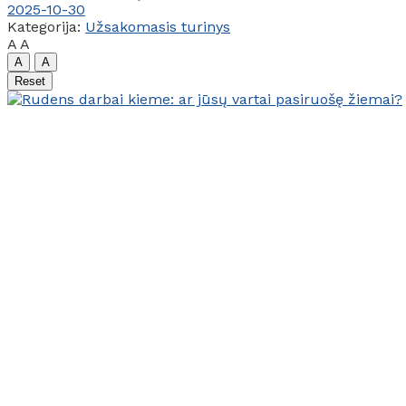
2025-10-30
Kategorija:
Užsakomasis turinys
A
A
A
A
Reset