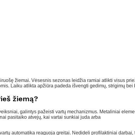
siruošę žiemai. Vėsesnis sezonas leidžia ramiai atlikti visus pri
ienomis. Laiku atlikta apžiūra padeda išvengti gedimų, strigimų 
rieš žiemą?
eiksniai, galintys pažeisti vartų mechanizmus. Metaliniai element
ai pasitaiko atvejų, kai vartai sunkiai juda arba
r vartų automatika reaguoja greitai. Nedideli profilaktiniai darba