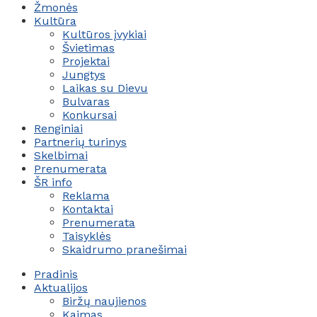
Žmonės
Kultūra
Kultūros įvykiai
Švietimas
Projektai
Jungtys
Laikas su Dievu
Bulvaras
Konkursai
Renginiai
Partnerių turinys
Skelbimai
Prenumerata
ŠR info
Reklama
Kontaktai
Prenumerata
Taisyklės
Skaidrumo pranešimai
Pradinis
Aktualijos
Biržų naujienos
Kaimas