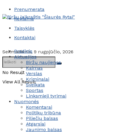
Prenumerata
Reklama
Taisyklės
Kontaktai
Pradinis
Sekmadienis, 9 rugpjūčio, 2026
Aktualijos
Biržų naujienos
Kaimas
No Result
Verslas
Kriminalai
View All Result
Sveikata
Sportas
Linksmieji tyrimai
Nuomonės
Komentarai
Politikų tribūna
Piliečių balsas
Atgarsiai
Jaunimo balsas