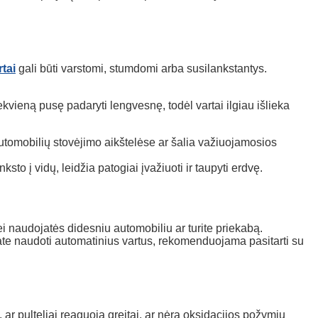
tai
gali būti varstomi, stumdomi arba susilankstantys.
kvieną pusę padaryti lengvesnę, todėl vartai ilgiau išlieka
utomobilių stovėjimo aikštelėse ar šalia važiuojamosios
to į vidų, leidžia patogiai įvažiuoti ir taupyti erdvę.
 jei naudojatės didesniu automobiliu ar turite priekabą.
jate naudoti automatinius vartus, rekomenduojama pasitarti su
 ar pulteliai reaguoja greitai, ar nėra oksidacijos požymių