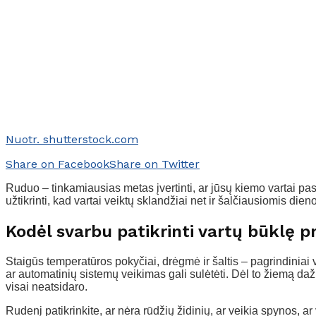
Nuotr. shutterstock.com
Share on Facebook
Share on Twitter
Ruduo – tinkamiausias metas įvertinti, ar jūsų kiemo vartai pa
užtikrinti, kad vartai veiktų sklandžiai net ir šalčiausiomis d
Kodėl svarbu patikrinti vartų būklę p
Staigūs temperatūros pokyčiai, drėgmė ir šaltis – pagrindiniai v
ar automatinių sistemų veikimas gali sulėtėti. Dėl to žiemą dažn
visai neatsidaro.
Rudenį patikrinkite, ar nėra rūdžių židinių, ar veikia spynos, a