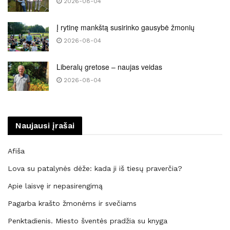
2026-08-04
Į rytinę mankštą susirinko gausybė žmonių
2026-08-04
Liberalų gretose – naujas veidas
2026-08-04
Naujausi įrašai
Afiša
Lova su patalynės dėže: kada ji iš tiesų praverčia?
Apie laisvę ir nepasirengimą
Pagarba krašto žmonėms ir svečiams
Penktadienis. Miesto šventės pradžia su knyga