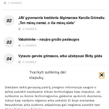
0 SHARES
JAV gyvenantis kraštietis Algimantas Karolis Grintalis:
„Ten mūsų namai, o čia mūsų siela“
0 SHARES
Vabalninke – naujos grožio paslaugos
0 SHARES
Vytauto gatvės grimasos, arba užsitęsusi Biržų gėda
0 SHARES
Pietų metas pažymėtas avarija
Tvarkyti sutikimą dėl
slapukų
0 SHARES
Siekdami teikti geriausią patirtį, įrenginio informacijai saugoti ir
(arba) pasiekti naudojame tokias technologijas kaip slapukus. Jei
sutiksime su šiomis technologijomis, galėsime apdoroti duomenis,
tokius kaip naršymo elgsena arba unikalūs ID šioje svetainėje.
Nesutikimas arba sutikimo atšaukimas gali neigiamai paveikti tam
Prenumerata
Reklama
Taisyklės
Kontaktai