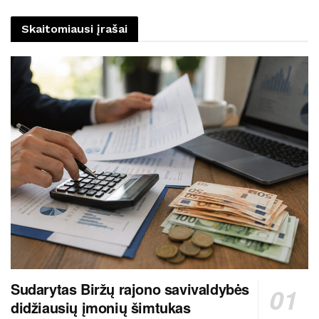
Skaitomiausi įrašai
Sudarytas Biržų rajono savivaldybės
didžiausių įmonių šimtukas