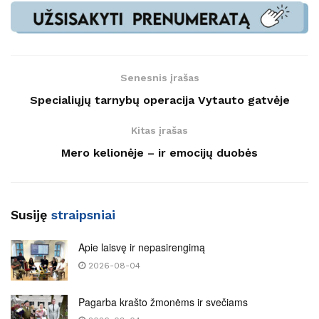
Senesnis įrašas
Specialiųjų tarnybų operacija Vytauto gatvėje
Kitas įrašas
Mero kelionėje – ir emocijų duobės
Susiję
straipsniai
Apie laisvę ir nepasirengimą
2026-08-04
Pagarba krašto žmonėms ir svečiams