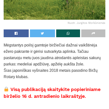
Nuotr. Jurgitos Morkūnienės
Mėgstantys poilsį gamtoje biržiečiai dažnai vaikštinėja
ežero pakrante ir gėrisi sutvarkyta aplinka. Tačiau
pastaruoju metu juos jaudina atrodantis apleistas sakurų
parkas: medeliai apdžiūvę, apžėlę aukšta žole.
Šias japoniškas vyšnaites 2018 metais pasodino Biržų
Rotary klubas.
Visą publikaciją skaitykite popieriniame
birželio 16 d. antradienio laikraštyje.