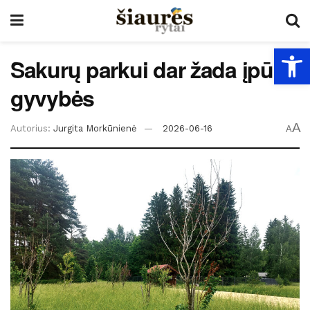
Open
Sakurų parkui dar žada įpūsti
gyvybės
A
Autorius:
Jurgita Morkūnienė
2026-06-16
A