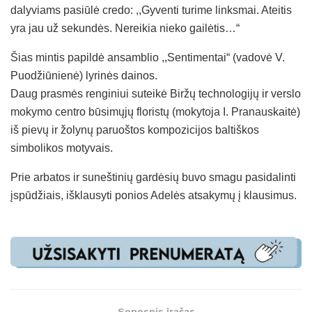
dalyviams pasiūlė credo: ,,Gyventi turime linksmai. Ateitis
yra jau už sekundės. Nereikia nieko gailėtis…“
Šias mintis papildė ansamblio ,,Sentimentai“ (vadovė V.
Puodžiūnienė) lyrinės dainos.
Daug prasmės renginiui suteikė Biržų technologijų ir verslo
mokymo centro būsimųjų floristų (mokytoja I. Pranauskaitė)
iš pievų ir žolynų paruoštos kompozicijos baltiškos
simbolikos motyvais.
Prie arbatos ir suneštinių gardėsių buvo smagu pasidalinti
įspūdžiais, išklausyti ponios Adelės atsakymų į klausimus.
Senesnis įrašas