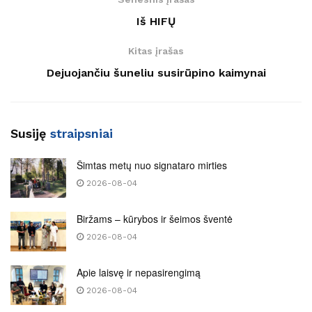
Iš HIFŲ
Kitas įrašas
Dejuojančiu šuneliu susirūpino kaimynai
Susiję
straipsniai
Šimtas metų nuo signataro mirties
2026-08-04
Biržams – kūrybos ir šeimos šventė
2026-08-04
Apie laisvę ir nepasirengimą
2026-08-04