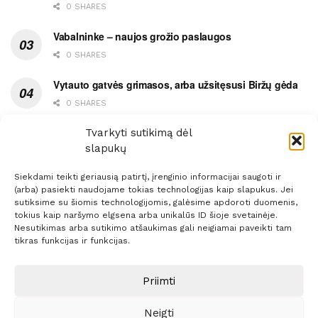
0 SHARES
Vabalninke – naujos grožio paslaugos
0 SHARES
Vytauto gatvės grimasos, arba užsitęsusi Biržų gėda
0 SHARES
Pietų metas pažymėtas avarija
Tvarkyti sutikimą dėl
slapukų
0 SHARES
Siekdami teikti geriausią patirtį, įrenginio informacijai saugoti ir
(arba) pasiekti naudojame tokias technologijas kaip slapukus. Jei
sutiksime su šiomis technologijomis, galėsime apdoroti duomenis,
tokius kaip naršymo elgsena arba unikalūs ID šioje svetainėje.
Nesutikimas arba sutikimo atšaukimas gali neigiamai paveikti tam
Prenumerata
Reklama
Taisyklės
Kontaktai
tikras funkcijas ir funkcijas.
Sprendimas:
ITBrolis
Priimti
Neigti