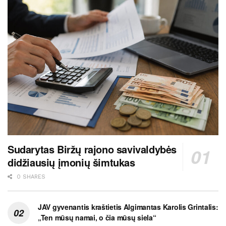
Sudarytas Biržų rajono savivaldybės
didžiausių įmonių šimtukas
0 SHARES
JAV gyvenantis kraštietis Algimantas Karolis Grintalis:
„Ten mūsų namai, o čia mūsų siela“