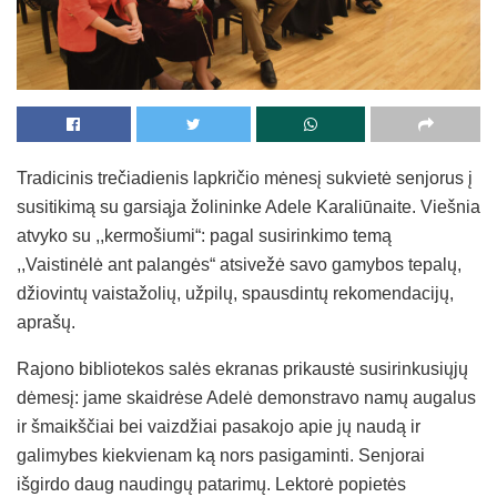
Tradicinis trečiadienis lapkričio mėnesį sukvietė senjorus į
susitikimą su garsiąja žolininke Adele Karaliūnaite. Viešnia
atvyko su ,,kermošiumi“: pagal susirinkimo temą
,,Vaistinėlė ant palangės“ atsivežė savo gamybos tepalų,
džiovintų vaistažolių, užpilų, spausdintų rekomendacijų,
aprašų.
Rajono bibliotekos salės ekranas prikaustė susirinkusiųjų
dėmesį: jame skaidrėse Adelė demonstravo namų augalus
ir šmaikščiai bei vaizdžiai pasakojo apie jų naudą ir
galimybes kiekvienam ką nors pasigaminti. Senjorai
išgirdo daug naudingų patarimų. Lektorė popietės