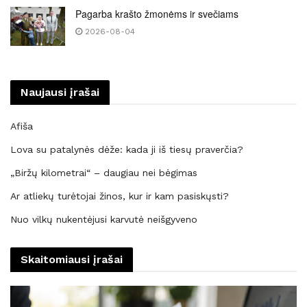
Pagarba krašto žmonėms ir svečiams
2026-08-04
Naujausi įrašai
Afiša
Lova su patalynės dėže: kada ji iš tiesų praverčia?
„Biržų kilometrai“ – daugiau nei bėgimas
Ar atliekų turėtojai žinos, kur ir kam pasiskųsti?
Nuo vilkų nukentėjusi karvutė neišgyveno
Skaitomiausi įrašai