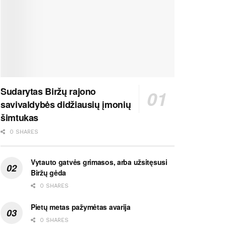
Sudarytas Biržų rajono
savivaldybės didžiausių įmonių
šimtukas
0 SHARES
Vytauto gatvės grimasos, arba užsitęsusi
Biržų gėda
0 SHARES
Pietų metas pažymėtas avarija
0 SHARES