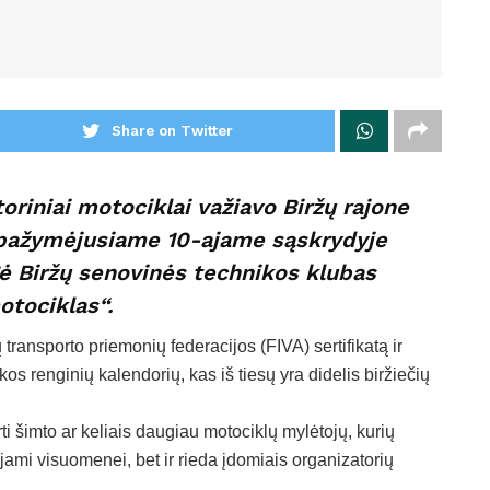
Share on Twitter
toriniai motociklai važiavo Biržų rajone
ų pažymėjusiame 10-ajame sąskrydyje
ė Biržų senovinės technikos klubas
otociklas“.
transporto priemonių federacijos (FIVA) sertifikatą ir
ikos renginių kalendorių, kas iš tiesų yra didelis biržiečių
i šimto ar keliais daugiau motociklų mylėtojų, kurių
ojami visuomenei, bet ir rieda įdomiais organizatorių