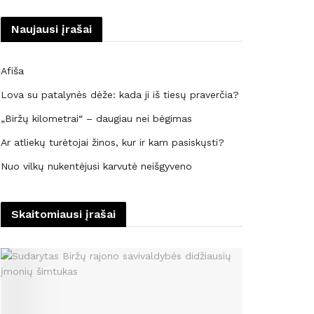
Naujausi įrašai
Afiša
Lova su patalynės dėže: kada ji iš tiesų praverčia?
„Biržų kilometrai“ – daugiau nei bėgimas
Ar atliekų turėtojai žinos, kur ir kam pasiskųsti?
Nuo vilkų nukentėjusi karvutė neišgyveno
Skaitomiausi įrašai