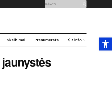
Open
Skelbimai
Prenumerata
ŠR info
 jaunystės