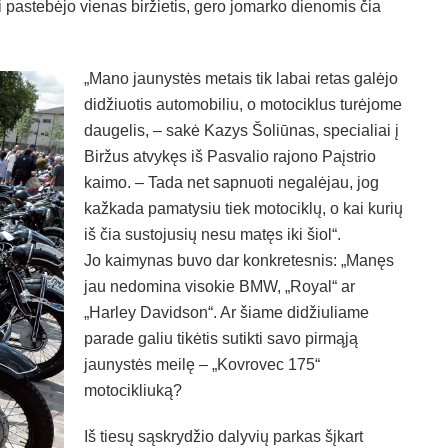
iai pastebėjo vienas biržietis, gero jomarko dienomis čia
„Mano jaunystės metais tik labai retas galėjo
didžiuotis automobiliu, o motociklus turėjome
daugelis, – sakė Kazys Šoliūnas, specialiai į
Biržus atvykęs iš Pasvalio rajono Paįstrio
kaimo. – Tada net sapnuoti negalėjau, jog
kažkada pamatysiu tiek motociklų, o kai kurių
iš čia sustojusių nesu matęs iki šiol“.
Jo kaimynas buvo dar konkretesnis: „Manęs
jau nedomina visokie BMW, „Royal“ ar
„Harley Davidson“. Ar šiame didžiuliame
parade galiu tikėtis sutikti savo pirmąją
jaunystės meilę – „Kovrovec 175“
motocikliuką?
Iš tiesų sąskrydžio dalyvių parkas šįkart