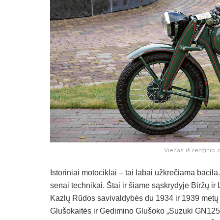
Vienas iš renginio 
Istoriniai motociklai – tai labai užkrečiama bacila
senai technikai. Štai ir šiame sąskrydyje Biržų ir 
Kazlų Rūdos savivaldybės du 1934 ir 1939 metų
Glušokaitės ir Gedimino Glušoko „Suzuki GN125 i