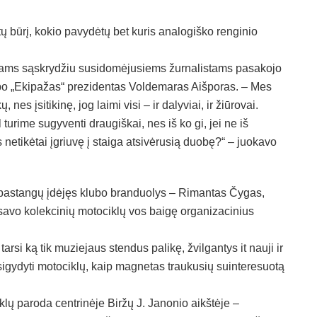
tų būrį, kokio pavydėtų bet kuris analogiško renginio
ečiams sąskrydžiu susidomėjusiems žurnalistams pasakojo
lubo „Ekipažas“ prezidentas Voldemaras Aišporas. – Mes
nes įsitikinę, jog laimi visi – ir dalyviai, ir žiūrovai.
 turime sugyventi draugiškai, nes iš ko gi, jei ne iš
 netikėtai įgriuvę į staiga atsivėrusią duobę?“ – juokavo
pastangų įdėjęs klubo branduolys – Rimantas Čygas,
 savo kolekcinių motociklų vos baigę organizacinius
tarsi ką tik muziejaus stendus palikę, žvilgantys it nauji ir
sigydyti motociklų, kaip magnetas traukusių suinteresuotą
klų paroda centrinėje Biržų J. Janonio aikštėje –