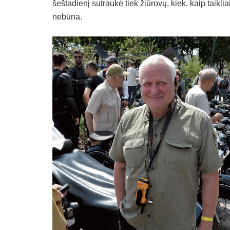
šeštadienį sutraukė tiek žiūrovų, kiek, kaip taikl
nebūna.