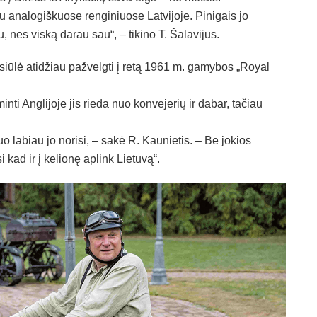
u analogiškuose renginiuose Latvijoje. Pinigais jo
, nes viską darau sau“, – tikino T. Šalavijus.
iūlė atidžiau pažvelgti į retą 1961 m. gamybos „Royal
nti Anglijoje jis rieda nuo konvejerių ir dabar, tačiau
uo labiau jo norisi, – sakė R. Kaunietis. – Be jokios
 kad ir į kelionę aplink Lietuvą“.