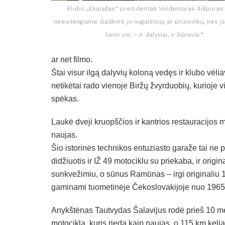
Klubo „Ekipažas“ prezidentas Voldemaras Aišporas
nesistengiame išaiškinti jo nugalėtojų ar prizininkų, nes įsi
laimi visi – ir dalyviai, ir žiūrovai.“
ar net filmo.
Štai visur ilgą dalyvių koloną vedęs ir klubo v
netikėtai rado vienoje Biržų žvyrduobių, kurioje vi
spėkas.
Laukė dveji kruopščios ir kantrios restauracijos m
naujas.
Šio istorinės technikos entuziasto garaže tai ne 
didžiuotis ir IŽ 49 motociklu su priekaba, ir orig
sunkvežimiu, o sūnus Ramūnas – irgi originaliu 
gaminami tuometinėje Čekoslovakijoje nuo 1965 
Anykštėnas Tautvydas Šalavijus rodė prieš 10 m
motociklą, kuris rieda kaip naujas, o 115 km keli