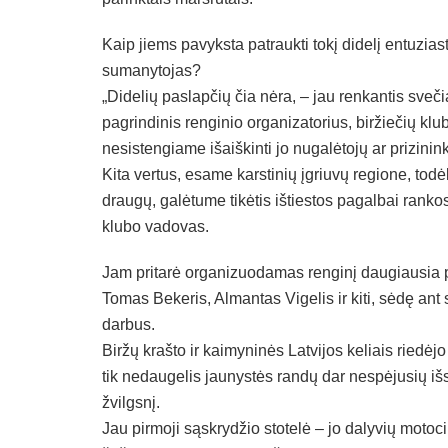
Kaip jiems pavyksta patraukti tokį didelį entuzias
sumanytojas?
„Didelių paslapčių čia nėra, – jau renkantis sv
pagrindinis renginio organizatorius, biržiečių k
nesistengiame išaiškinti jo nugalėtojų ar prizininkų, 
Kita vertus, esame karstinių įgriuvų regione, todėl
draugų, galėtume tikėtis ištiestos pagalbai rankos
klubo vadovas.
Jam pritarė organizuodamas renginį daugiausia 
Tomas Bekeris, Almantas Vigelis ir kiti, sėdę ant
darbus.
Biržų krašto ir kaimyninės Latvijos keliais riedėjo 
tik nedaugelis jaunystės randų dar nespėjusių iš
žvilgsnį.
Jau pirmoji sąskrydžio stotelė – jo dalyvių motoci