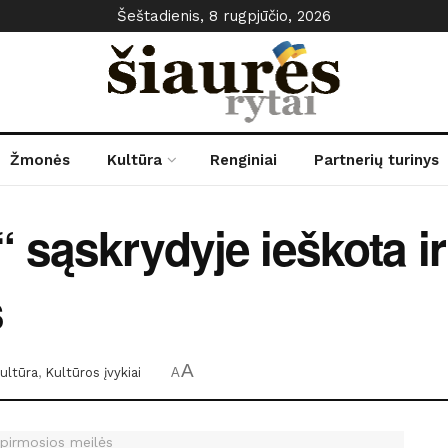
Šeštadienis, 8 rugpjūčio, 2026
Žmonės
Kultūra
Renginiai
Partnerių turinys
 sąskrydyje ieškota ir
s
A
ultūra
,
Kultūros įvykiai
A