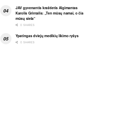
JAV gyvenantis kraštietis Algimantas
Karolis Grintalis: „Ten mūsų namai, o čia
mūsų siela“
0 SHARES
Ypatingas dviejų medikių likimo ryšys
0 SHARES