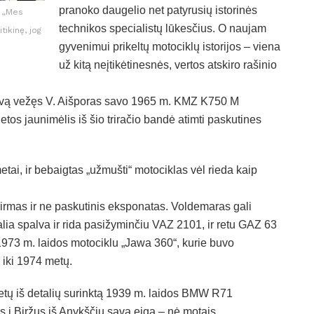
pranoko daugelio net patyrusių istorinės
: „Mes
technikos specialistų lūkesčius. O naujam
tikinę, jog
gyvenimui prikeltų motociklų istorijos – viena
už kitą neįtikėtinesnės, vertos atskiro rašinio
ėliavą vežęs V. Aišporas savo 1965 m. KMZ K750 M
etos jaunimėlis iš šio triračio bandė atimti paskutines
etai, ir bebaigtas „užmušti“ motociklas vėl rieda kaip
pirmas ir ne paskutinis eksponatas. Voldemaras gali
inalia spalva ir rida pasižyminčiu VAZ 2101, ir retu GAZ 63
1973 m. laidos motociklu „Jawa 360“, kurie buvo
iki 1974 metų.
etų iš detalių surinktą 1939 m. laidos BMW R71
as į Biržus iš Anykščių sava eiga – nė motais.