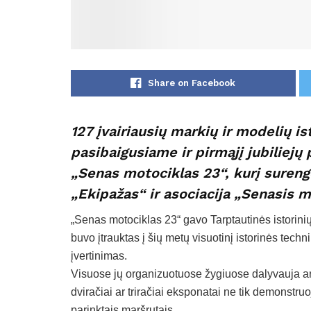
Share on Facebook
127 įvairiausių markių ir modelių is
pasibaigusiame ir pirmąjį jubiliej
„Senas motociklas 23“, kurį sureng
„Ekipažas“ ir asociacija „Senasis m
„Senas motociklas 23“ gavo Tarptautinės istorinių 
buvo įtrauktas į šių metų visuotinį istorinės techn
įvertinimas.
Visuose jų organizuotuose žygiuose dalyvauja art
dviračiai ar triračiai eksponatai ne tik demonstru
parinktais maršrutais.