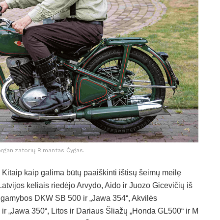
organizatorių Rimantas Čygas.
. Kitaip kaip galima būtų paaiškinti ištisų šeimų meilę
Latvijos keliais riedėjo Arvydo, Aido ir Juozo Gicevičių iš
 gamybos DKW SB 500 ir „Jawa 354“, Akvilės
r „Jawa 350“, Litos ir Dariaus Šliažų „Honda GL500“ ir M