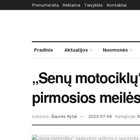
Prenumerata
Reklama
Taisyklės
Kontaktai
Pradinis
Aktualijos
Nuomonės
„Senų motociklų“
pirmosios meilė
Autorius:
Šiaurės Rytai
2023-07-04
Kategorija:
K