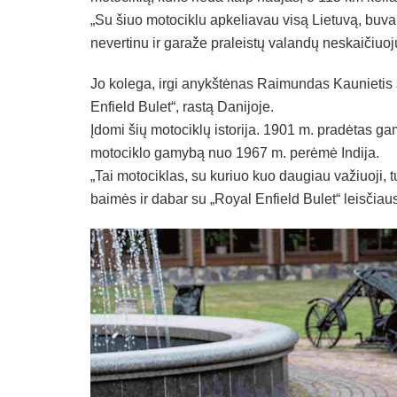
„Su šiuo motociklu apkeliavau visą Lietuvą, buva
nevertinu ir garaže praleistų valandų neskaičiuoju
Jo kolega, irgi anykštėnas Raimundas Kaunietis s
Enfield Bulet“, rastą Danijoje.
Įdomi šių motociklų istorija. 1901 m. pradėtas gami
motociklo gamybą nuo 1967 m. perėmė Indija.
„Tai motociklas, su kuriuo kuo daugiau važiuoji, t
baimės ir dabar su „Royal Enfield Bulet“ leisčiausi