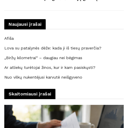
Naujausi įrašai
Afiša
Lova su patalynės dėže: kada ji iš tiesų praverčia?
„Biržų kilometrai“ – daugiau nei bėgimas
Ar atliekų turėtojai žinos, kur ir kam pasiskųsti?
Nuo vilkų nukentėjusi karvutė neišgyveno
Skaitomiausi įrašai