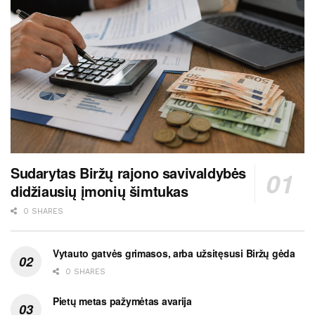
Sudarytas Biržų rajono savivaldybės
didžiausių įmonių šimtukas
0 SHARES
Vytauto gatvės grimasos, arba užsitęsusi Biržų gėda
0 SHARES
Pietų metas pažymėtas avarija