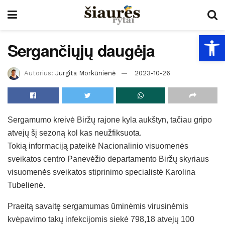
Open
Sergančiųjų daugėja
Autorius:
Jurgita Morkūnienė
2023-10-26
Sergamumo kreivė Biržų rajone kyla aukštyn, tačiau gripo
atvejų šį sezoną kol kas neužfiksuota.
Tokią informaciją pateikė Nacionalinio visuomenės
sveikatos centro Panevėžio departamento Biržų skyriaus
visuomenės sveikatos stiprinimo specialistė Karolina
Tubelienė.
Praeitą savaitę sergamumas ūminėmis virusinėmis
kvėpavimo takų infekcijomis siekė 798,18 atvejų 100