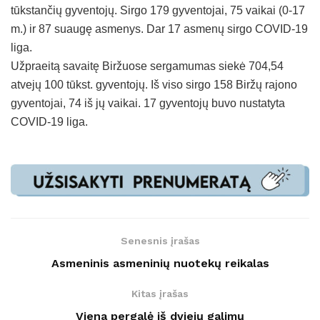
tūkstančių gyventojų. Sirgo 179 gyventojai, 75 vaikai (0-17
m.) ir 87 suaugę asmenys. Dar 17 asmenų sirgo COVID-19
liga.
Užpraeitą savaitę Biržuose sergamumas siekė 704,54
atvejų 100 tūkst. gyventojų. Iš viso sirgo 158 Biržų rajono
gyventojai, 74 iš jų vaikai. 17 gyventojų buvo nustatyta
COVID-19 liga.
Senesnis įrašas
Asmeninis asmeninių nuotekų reikalas
Kitas įrašas
Viena pergalė iš dviejų galimų