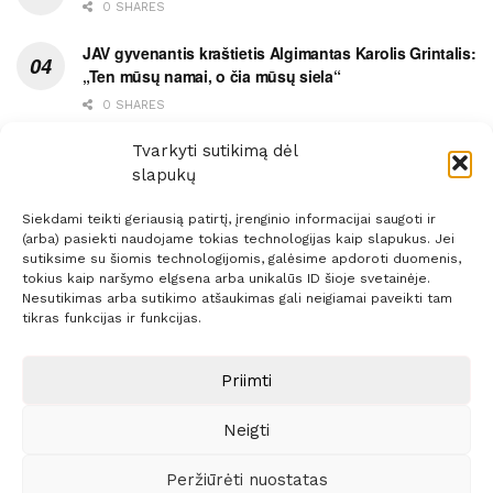
0 SHARES
JAV gyvenantis kraštietis Algimantas Karolis Grintalis:
„Ten mūsų namai, o čia mūsų siela“
0 SHARES
Ypatingas dviejų medikių likimo ryšys
Tvarkyti sutikimą dėl
slapukų
0 SHARES
Siekdami teikti geriausią patirtį, įrenginio informacijai saugoti ir
(arba) pasiekti naudojame tokias technologijas kaip slapukus. Jei
sutiksime su šiomis technologijomis, galėsime apdoroti duomenis,
tokius kaip naršymo elgsena arba unikalūs ID šioje svetainėje.
Nesutikimas arba sutikimo atšaukimas gali neigiamai paveikti tam
Prenumerata
Reklama
Taisyklės
Kontaktai
tikras funkcijas ir funkcijas.
Sprendimas:
ITBrolis
Priimti
Neigti
© 2021 Visos teisės saugomos
Siaure.lt
Peržiūrėti nuostatas