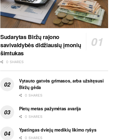
Sudarytas Biržų rajono
savivaldybės didžiausių įmonių
šimtukas
0 SHARES
Vytauto gatvės grimasos, arba užsitęsusi
Biržų gėda
0 SHARES
Pietų metas pažymėtas avarija
0 SHARES
Ypatingas dviejų medikių likimo ryšys
0 SHARES