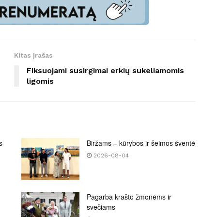
Kitas įrašas
Fiksuojami susirgimai erkių sukeliamomis
ligomis
s
Biržams – kūrybos ir šeimos šventė
2026-08-04
Pagarba krašto žmonėms ir
svečiams