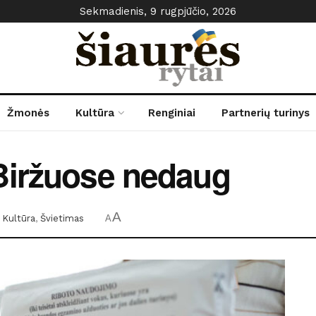
Sekmadienis, 9 rugpjūčio, 2026
Žmonės
Kultūra
Renginiai
Partnerių turinys
Biržuose nedaug
A
Kultūra
,
Švietimas
A