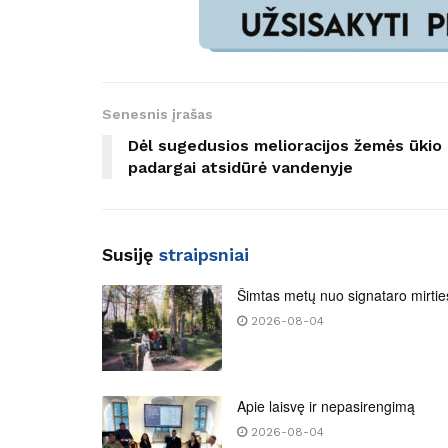
Senesnis įrašas
Dėl sugedusios melioracijos žemės ūkio
padargai atsidūrė vandenyje
Susiję
straipsniai
Šimtas metų nuo signataro mirtie
2026-08-04
Apie laisvę ir nepasirengimą
2026-08-04