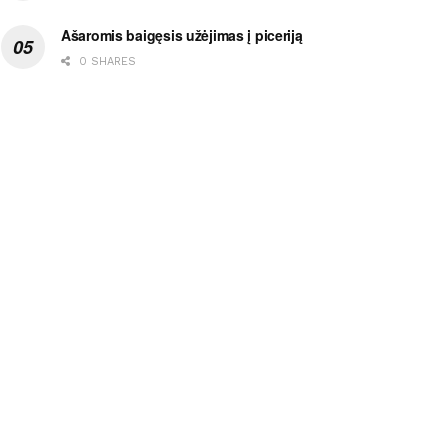
Ašaromis baigęsis užėjimas į piceriją
0 SHARES