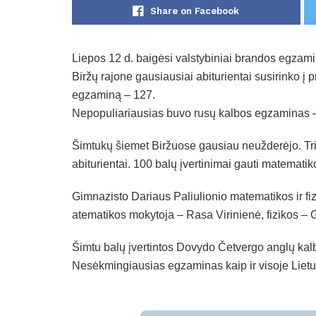
Share on Facebook
Liepos 12 d. baigėsi valstybiniai brandos egzami
Biržų rajone gausiausiai abiturientai susirinko į
egzaminą – 127.
Nepopuliariausias buvo rusų kalbos egzaminas – jį
Šimtukų šiemet Biržuose gausiau neužderėjo. Tr
abiturientai. 100 balų įvertinimai gauti matemati
Gimnazisto Dariaus Paliulionio matematikos ir fiz
atematikos mokytoja – Rasa Virinienė, fizikos – 
Šimtu balų įvertintos Dovydo Četvergo anglų kalb
Nesėkmingiausias egzaminas kaip ir visoje Lietuv