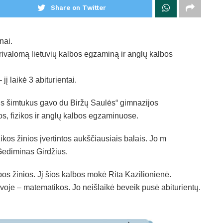
Share on Twitter
nai.
 privalomą lietuvių kalbos egzaminą ir anglų kalbos
 laikė 3 abiturientai.
is šimtukus gavo du Biržų Saulės“ gimnazijos
kos, fizikos ir anglų kalbos egzaminuose.
ikos žinios įvertintos aukščiausiais balais. Jo m
Gediminas Girdžius.
os žinios. Jį šios kalbos mokė Rita Kazilionienė.
oje – matematikos. Jo neišlaikė beveik pusė abiturientų.