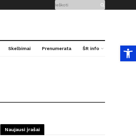
Open
Skelbimai
Prenumerata
ŠR info
Naujausi įrašai