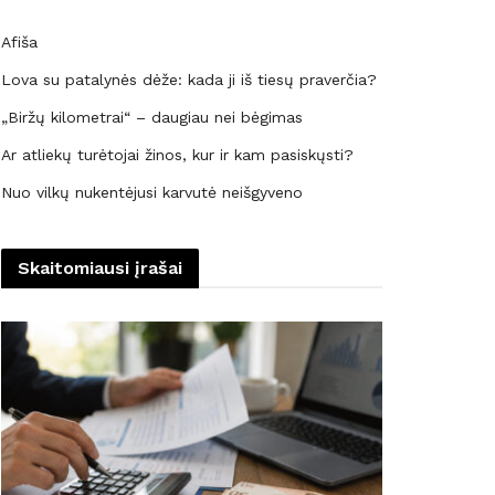
Afiša
Lova su patalynės dėže: kada ji iš tiesų praverčia?
„Biržų kilometrai“ – daugiau nei bėgimas
Ar atliekų turėtojai žinos, kur ir kam pasiskųsti?
Nuo vilkų nukentėjusi karvutė neišgyveno
Skaitomiausi įrašai