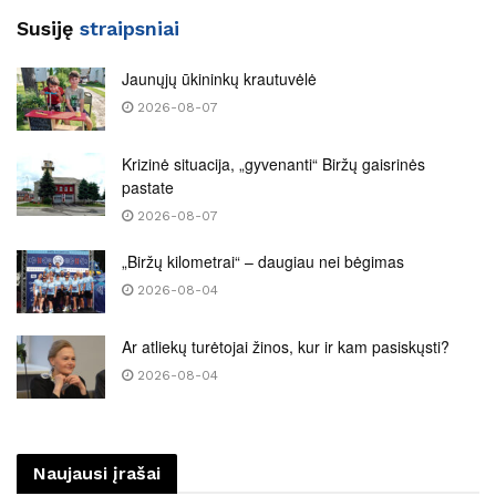
Susiję
straipsniai
Jaunųjų ūkininkų krautuvėlė
2026-08-07
Krizinė situacija, „gyvenanti“ Biržų gaisrinės
pastate
2026-08-07
„Biržų kilometrai“ – daugiau nei bėgimas
2026-08-04
Ar atliekų turėtojai žinos, kur ir kam pasiskųsti?
2026-08-04
Naujausi įrašai