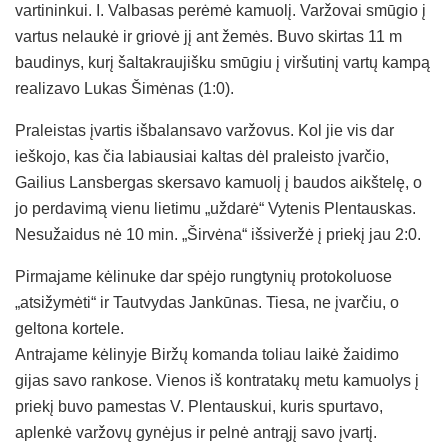
vartininkui. I. Valbasas perėmė kamuolį. Varžovai smūgio į
vartus nelaukė ir griovė jį ant žemės. Buvo skirtas 11 m
baudinys, kurį šaltakraujišku smūgiu į viršutinį vartų kampą
realizavo Lukas Šimėnas (1:0).
Praleistas įvartis išbalansavo varžovus. Kol jie vis dar
ieškojo, kas čia labiausiai kaltas dėl praleisto įvarčio,
Gailius Lansbergas skersavo kamuolį į baudos aikštelę, o
jo perdavimą vienu lietimu „uždarė“ Vytenis Plentauskas.
Nesužaidus nė 10 min. „Širvėna“ išsiveržė į priekį jau 2:0.
Pirmajame kėlinuke dar spėjo rungtynių protokoluose
„atsižymėti“ ir Tautvydas Jankūnas. Tiesa, ne įvarčiu, o
geltona kortele.
Antrajame kėlinyje Biržų komanda toliau laikė žaidimo
gijas savo rankose. Vienos iš kontratakų metu kamuolys į
priekį buvo pamestas V. Plentauskui, kuris spurtavo,
aplenkė varžovų gynėjus ir pelnė antrąjį savo įvartį.