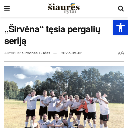
Open
„Širvėna“ tęsia pergalių
seriją
A
Autorius:
Simonas Gudas
2022-09-06
A