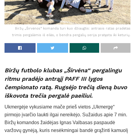
Biržų „Širvėnos“ komanda turi kuo džiaugtis: antrasis ratas pradėtas
trimis pergalėmis iš eilės, o bendra pergalių serija pratęsta iki keturių.
Biržų futbolo klubas „Širvėna“ pergalingu
ritmu pradėjo antrąjį PAFF III lygos
čempionato ratą. Rugsėjo trečią dieną buvo
iškovota trečia pergalė paeiliui.
Ukmergėje vykusiame mače prieš vietos „Ukmergę“
pirmojo įvarčio laukti ilgai nereikėjo. Sužaidus apie 7 min.
Biržų komandos žaidėjas Ignas Valbasas paspaudė
varžovų gynėją, kuris nesėkmingai bandė grąžinti kamuolį