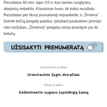
Rezultatas 60 min. tapo 3:0 ir, kas laimės rungtynes,
abejonių nebekilo. Klausimas buvo, tik kokiu rezultatu.
Rezultatas per likusį pusvalandį nepasikeitė, o „Širvėna“
šventė trečią pergalę paeiliui. Įskaitant paskutines pirmojo
rato varžybas, „Širvėnos“ pergalių serija prasitęsė jau iki
keturių.
Senesnis įrašas
Orientacinis žygis dviračiais
Kitas įrašas
Dešimtmetis sugavo įspūdingą šamą