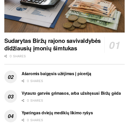
Sudarytas Biržų rajono savivaldybės
didžiausių įmonių šimtukas
0 SHARES
Ašaromis baigęsis užėjimas į piceriją
0 SHARES
Vytauto gatvės grimasos, arba užsitęsusi Biržų gėda
0 SHARES
Ypatingas dviejų medikių likimo ryšys
0 SHARES