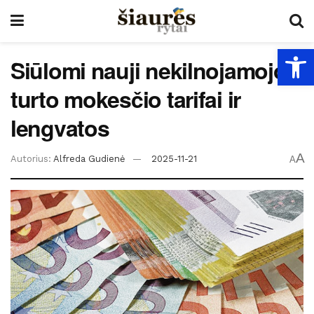
Open
Siūlomi nauji nekilnojamojo
turto mokesčio tarifai ir
lengvatos
A
Autorius:
Alfreda Gudienė
2025-11-21
A