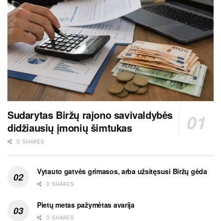
Sudarytas Biržų rajono savivaldybės
didžiausių įmonių šimtukas
0 SHARES
Vytauto gatvės grimasos, arba užsitęsusi Biržų gėda
0 SHARES
Pietų metas pažymėtas avarija
0 SHARES