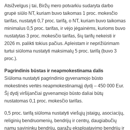
Atsižvelgus į tai, Biržų mero potvarkiu sudaryta darbo
grupė siūlo NT, kuriam buvo taikomas 1 proc. mokesčio
tarifas, nustatyti 0,7 proc. tarifą, o NT, kuriam buvo taikomas
minimalus 0,5 proc. tarifas, ir vėjo jėgainėms, kurioms buvo
nustatytas 3 proc. mokesčio tarifas, šių tarifų nekeisti ir
2026 m. palikti tokius pačius. Apleistam ir neprižiūrimam
turtui siūloma nustatyti maksimalų 5 proc. tarifą (buvo 3
proc.).
Pagrindinis būstas ir neapmokestinama dalis
Siūloma nustatyti pagrindinio gyvenamojo būsto
mokestinės vertės neapmokestinamąjį dydį – 450 000 Eur.
Šį dydį viršijančiai gyvenamojo būsto daliai būtų
nustatomas 0,1 proc. mokesčio tarifas.
0,5 proc. tarifą siūloma nustatyti viešųjų įstaigų, asociacijų,
religinių bendruomenių, bendrijų ir centrų, daugiabučių
namų savininkų bendrijų, garažų eksploatavimo bendrijų ir