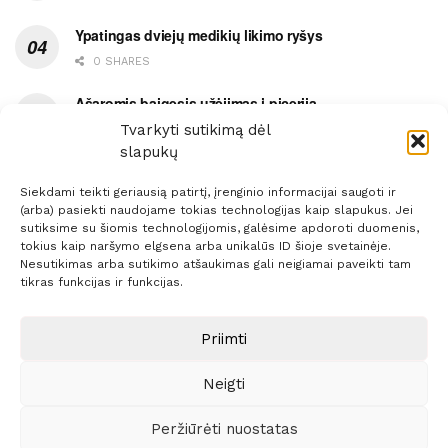
Ypatingas dviejų medikių likimo ryšys
0 SHARES
Ašaromis baigęsis užėjimas į piceriją
Tvarkyti sutikimą dėl
0 SHARES
slapukų
Siekdami teikti geriausią patirtį, įrenginio informacijai saugoti ir
(arba) pasiekti naudojame tokias technologijas kaip slapukus. Jei
sutiksime su šiomis technologijomis, galėsime apdoroti duomenis,
tokius kaip naršymo elgsena arba unikalūs ID šioje svetainėje.
Prenumerata
Reklama
Taisyklės
Kontaktai
Nesutikimas arba sutikimo atšaukimas gali neigiamai paveikti tam
tikras funkcijas ir funkcijas.
Sprendimas:
ITBrolis
Priimti
© 2021 Visos teisės saugomos
Siaure.lt
Neigti
Peržiūrėti nuostatas