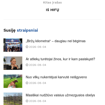
Kitas įrašas
Iš HIFŲ
Susiję
straipsniai
„Biržų kilometrai“ – daugiau nei bėgimas
2026-08-04
Ar atliekų turėtojai žinos, kur ir kam pasiskųsti?
2026-08-04
Nuo vilkų nukentėjusi karvutė neišgyveno
2026-08-04
Masiškai nudžiūvo vaisius užmezgusios obelys
2026-08-04