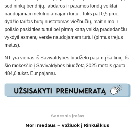
sodininkų bendrijų, labdaros ir paramos fondų veiklai
naudojamam nekilnojamajam turtui. Toks pat 0,5 proc.
dydžio tarifas būtų nustatomas viešbučių, maitinimo ir
poilsio paskirties turtui bei pirmą kartą veiklą pradedančių
vykdyti asmenų versle naudojamam turtui (pirmus trejus
metus).
NT yra vienas iš Savivaldybės biudžeto pajamų šaltinių. Iš
šio mokesčio į Savivaldybės biudžetą 2025 metais gauta
484,6 tūkst. Eur pajamų.
Senesnis įrašas
Nori medaus – važiuok į Rinkuškius