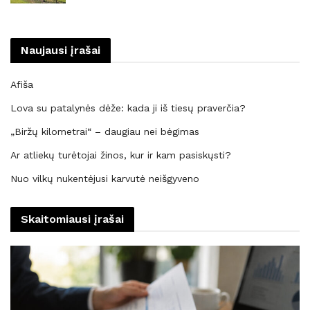
Naujausi įrašai
Afiša
Lova su patalynės dėže: kada ji iš tiesų praverčia?
„Biržų kilometrai“ – daugiau nei bėgimas
Ar atliekų turėtojai žinos, kur ir kam pasiskųsti?
Nuo vilkų nukentėjusi karvutė neišgyveno
Skaitomiausi įrašai