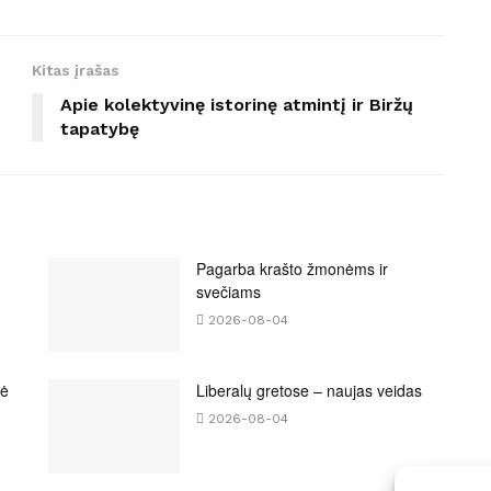
Kitas įrašas
Apie kolektyvinę istorinę atmintį ir Biržų
tapatybę
Pagarba krašto žmonėms ir
svečiams
2026-08-04
bė
Liberalų gretose – naujas veidas
2026-08-04