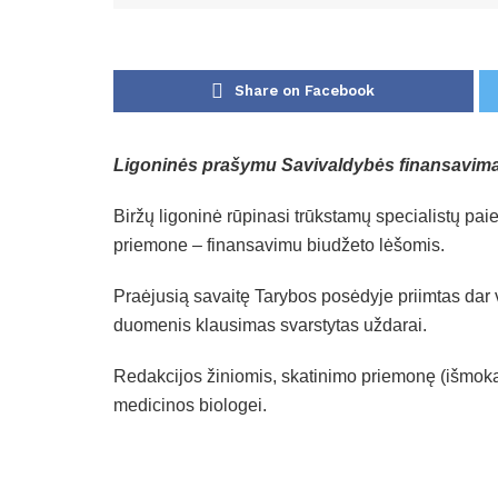
Share on Facebook
Ligoninės prašymu Savivaldybės finansavimas 
Biržų ligoninė rūpinasi trūkstamų specialistų pa
priemone – finansavimu biudžeto lėšomis.
Praėjusią savaitę Tarybos posėdyje priimtas da
duomenis klausimas svarstytas uždarai.
Redakcijos žiniomis, skatinimo priemonę (išmokas 
medicinos biologei.