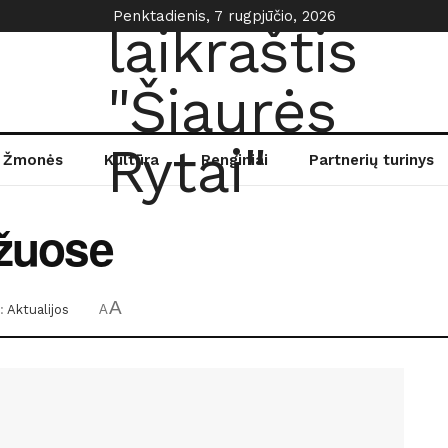
Penktadienis, 7 rugpjūčio, 2026
Žmonės
Kultūra
Renginiai
Partnerių turinys
ržuose
A
:
Aktualijos
A