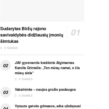
Sudarytas Biržų rajono
savivaldybės didžiausių įmonių
šimtukas
0 SHARES
JAV gyvenantis kraštietis Algimantas
Karolis Grintalis: „Ten mūsų namai, o čia
mūsų siela“
0 SHARES
Vabalninke – naujos grožio paslaugos
0 SHARES
Vytauto gatvės grimasos, arba užsitęsusi