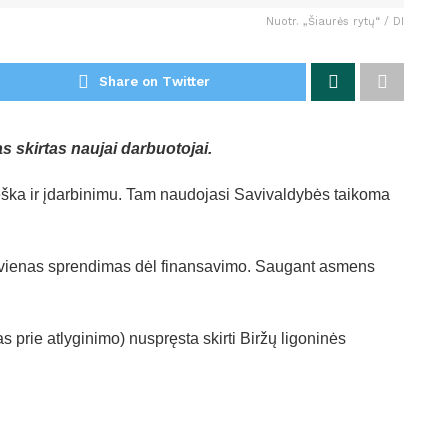
Nuotr. „Šiaurės rytų“ / DI
Share on Twitter
skirtas naujai darbuotojai.
ieška ir įdarbinimu. Tam naudojasi Savivaldybės taikoma
r vienas sprendimas dėl finansavimo. Saugant asmens
prie atlyginimo) nuspręsta skirti Biržų ligoninės