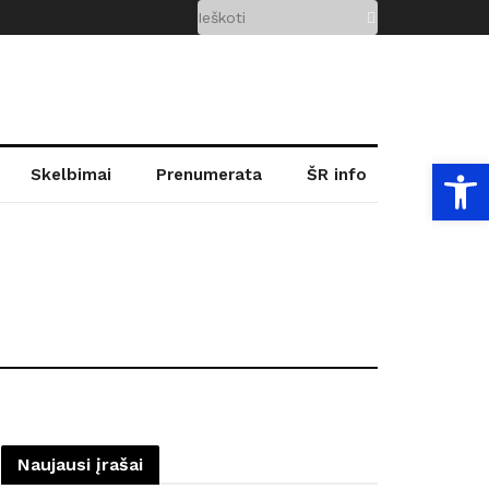
Open
Skelbimai
Prenumerata
ŠR info
Naujausi įrašai