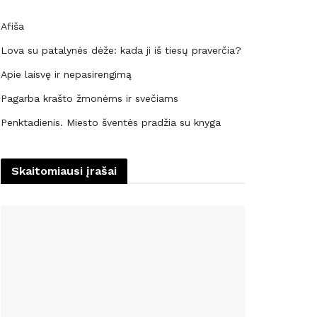
Afiša
Lova su patalynės dėže: kada ji iš tiesų praverčia?
Apie laisvę ir nepasirengimą
Pagarba krašto žmonėms ir svečiams
Penktadienis. Miesto šventės pradžia su knyga
Skaitomiausi įrašai