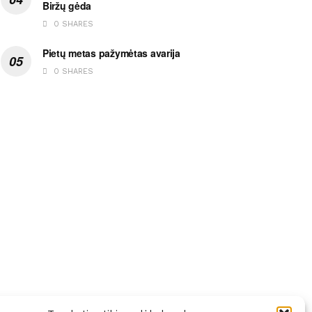
Biržų gėda
0 SHARES
Pietų metas pažymėtas avarija
0 SHARES