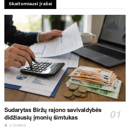
Skaitomiausi įrašai
Sudarytas Biržų rajono savivaldybės
didžiausių įmonių šimtukas
0 SHARES