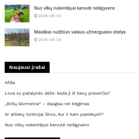
Nuo vilkų nukentėjusi karvutė neišgyveno
2026-08-04
Masiškai nudžiūvo vaisius užmezgusios obelys
2026-08-04
Naujausi įrašai
Afiša
Lova su patalynės dėže: kada ji iš tiesų praverčia?
„Biržų kilometrai“ – daugiau nei bėgimas
Ar atliekų turėtojai žinos, kur ir kam pasiskųsti?
Nuo vilkų nukentėjusi karvutė neišgyveno