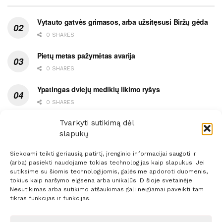
Vytauto gatvės grimasos, arba užsitęsusi Biržų gėda
0 SHARES
Pietų metas pažymėtas avarija
0 SHARES
Ypatingas dviejų medikių likimo ryšys
0 SHARES
Ašaromis baigęsis užėjimas į piceriją
Tvarkyti sutikimą dėl
slapukų
0 SHARES
Siekdami teikti geriausią patirtį, įrenginio informacijai saugoti ir
(arba) pasiekti naudojame tokias technologijas kaip slapukus. Jei
sutiksime su šiomis technologijomis, galėsime apdoroti duomenis,
tokius kaip naršymo elgsena arba unikalūs ID šioje svetainėje.
Nesutikimas arba sutikimo atšaukimas gali neigiamai paveikti tam
Prenumerata
Reklama
Taisyklės
Kontaktai
tikras funkcijas ir funkcijas.