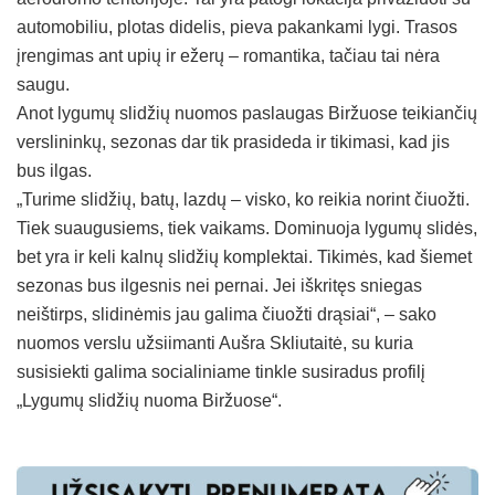
automobiliu, plotas didelis, pieva pakankami lygi. Trasos
įrengimas ant upių ir ežerų – romantika, tačiau tai nėra
saugu.
Anot lygumų slidžių nuomos paslaugas Biržuose teikiančių
verslininkų, sezonas dar tik prasideda ir tikimasi, kad jis
bus ilgas.
„Turime slidžių, batų, lazdų – visko, ko reikia norint čiuožti.
Tiek suaugusiems, tiek vaikams. Dominuoja lygumų slidės,
bet yra ir keli kalnų slidžių komplektai. Tikimės, kad šiemet
sezonas bus ilgesnis nei pernai. Jei iškritęs sniegas
neištirps, slidinėmis jau galima čiuožti drąsiai“, – sako
nuomos verslu užsiimanti Aušra Skliutaitė, su kuria
susisiekti galima socialiniame tinkle susiradus profilį
„Lygumų slidžių nuoma Biržuose“.