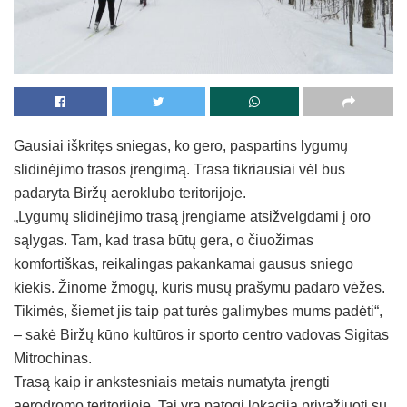
Gausiai iškritęs sniegas, ko gero, paspartins lygumų
slidinėjimo trasos įrengimą. Trasa tikriausiai vėl bus
padaryta Biržų aeroklubo teritorijoje.
„Lygumų slidinėjimo trasą įrengiame atsižvelgdami į oro
sąlygas. Tam, kad trasa būtų gera, o čiuožimas
komfortiškas, reikalingas pakankamai gausus sniego
kiekis. Žinome žmogų, kuris mūsų prašymu padaro vėžes.
Tikimės, šiemet jis taip pat turės galimybes mums padėti“,
– sakė Biržų kūno kultūros ir sporto centro vadovas Sigitas
Mitrochinas.
Trasą kaip ir ankstesniais metais numatyta įrengti
aerodromo teritorijoje. Tai yra patogi lokacija privažiuoti su