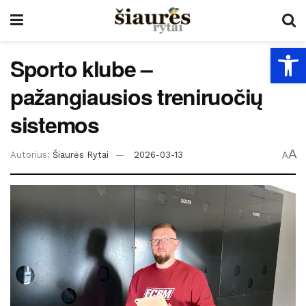
Open
Sporto klube –
pažangiausios treniruočių
sistemos
A
Autorius:
Šiaurės Rytai
2026-03-13
A