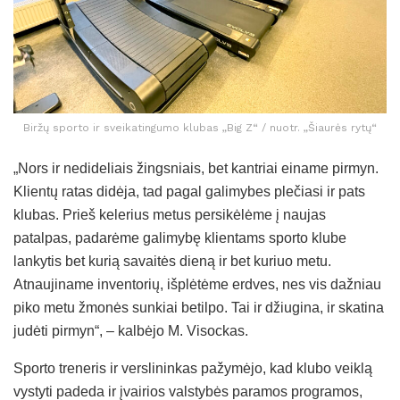
Biržų sporto ir sveikatingumo klubas „Big Z“ / nuotr. „Šiaurės rytų“
„Nors ir nedideliais žingsniais, bet kantriai einame pirmyn.
Klientų ratas didėja, tad pagal galimybes plečiasi ir pats
klubas. Prieš kelerius metus persikėlėme į naujas
patalpas, padarėme galimybę klientams sporto klube
lankytis bet kurią savaitės dieną ir bet kuriuo metu.
Atnaujiname inventorių, išplėtėme erdves, nes vis dažniau
piko metu žmonės sunkiai betilpo. Tai ir džiugina, ir skatina
judėti pirmyn“, – kalbėjo M. Visockas.
Sporto treneris ir verslininkas pažymėjo, kad klubo veiklą
vystyti padeda ir įvairios valstybės paramos programos,