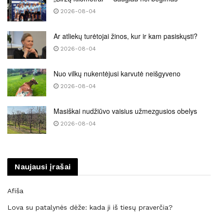
2026-08-04
Ar atliekų turėtojai žinos, kur ir kam pasiskųsti?
2026-08-04
Nuo vilkų nukentėjusi karvutė neišgyveno
2026-08-04
Masiškai nudžiūvo vaisius užmezgusios obelys
2026-08-04
Naujausi įrašai
Afiša
Lova su patalynės dėže: kada ji iš tiesų praverčia?