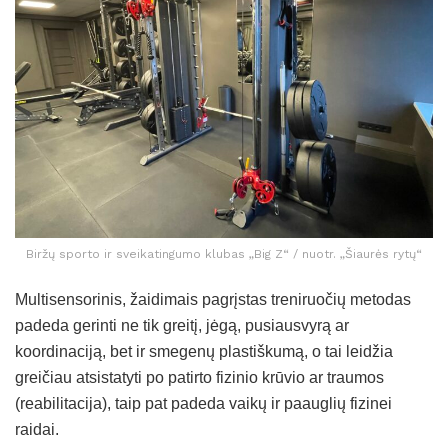
Biržų sporto ir sveikatingumo klubas „Big Z“ / nuotr. „Šiaurės rytų“
Multisensorinis, žaidimais pagrįstas treniruočių metodas
padeda gerinti ne tik greitį, jėgą, pusiausvyrą ar
koordinaciją, bet ir smegenų plastiškumą, o tai leidžia
greičiau atsistatyti po patirto fizinio krūvio ar traumos
(reabilitacija), taip pat padeda vaikų ir paauglių fizinei
raidai.