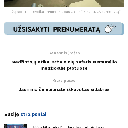
Biržų sporto ir sveikatingumo klubas „Big Z“ / nuotr. „Šiaurės rytų“
Senesnis įrašas
Medžiotojų etika, arba elnių safaris Nemunėlio
medžioklės plotuose
Kitas įrašas
Jaunimo čempionate iškovotas sidabras
Susiję
straipsniai
„Biržų kilometrai“ – daugiau nei bėgimas