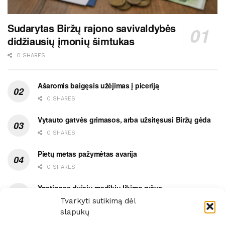
Sudarytas Biržų rajono savivaldybės
didžiausių įmonių šimtukas
0 SHARES
Ašaromis baigęsis užėjimas į piceriją
0 SHARES
Vytauto gatvės grimasos, arba užsitęsusi Biržų gėda
0 SHARES
Pietų metas pažymėtas avarija
0 SHARES
Ypatingas dviejų medikių likimo ryšys
Tvarkyti sutikimą dėl
0 SHARES
slapukų