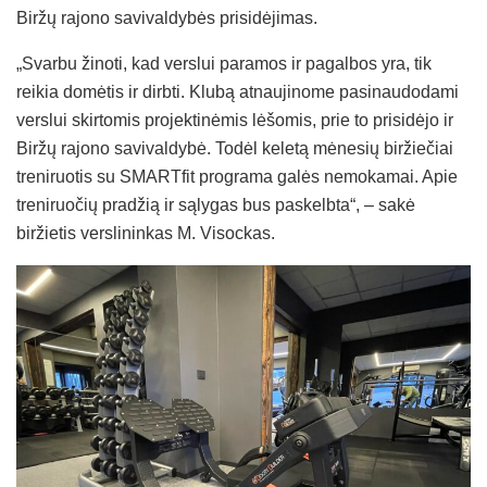
Biržų rajono savivaldybės prisidėjimas.
„Svarbu žinoti, kad verslui paramos ir pagalbos yra, tik
reikia domėtis ir dirbti. Klubą atnaujinome pasinaudodami
verslui skirtomis projektinėmis lėšomis, prie to prisidėjo ir
Biržų rajono savivaldybė. Todėl keletą mėnesių biržiečiai
treniruotis su SMARTfit programa galės nemokamai. Apie
treniruočių pradžią ir sąlygas bus paskelbta“, – sakė
biržietis verslininkas M. Visockas.