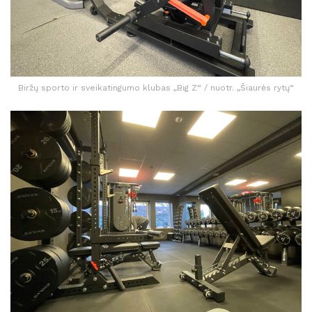
Biržų sporto ir sveikatingumo klubas „Big Z“ / nuotr. „Šiaurės rytų“