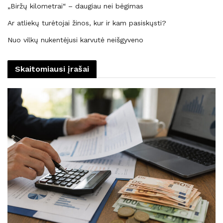
„Biržų kilometrai“ – daugiau nei bėgimas
Ar atliekų turėtojai žinos, kur ir kam pasiskųsti?
Nuo vilkų nukentėjusi karvutė neišgyveno
Skaitomiausi įrašai