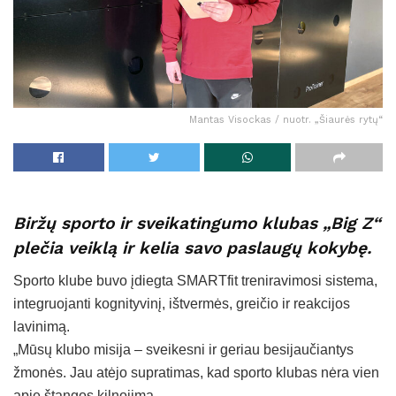
Mantas Visockas / nuotr. „Šiaurės rytų“
Biržų sporto ir sveikatingumo klubas „Big Z“
plečia veiklą ir kelia savo paslaugų kokybę.
Sporto klube buvo įdiegta SMARTfit treniravimosi sistema,
integruojanti kognityvinį, ištvermės, greičio ir reakcijos
lavinimą.
„Mūsų klubo misija – sveikesni ir geriau besijaučiantys
žmonės. Jau atėjo supratimas, kad sporto klubas nėra vien
apie štangos kilnojimą.