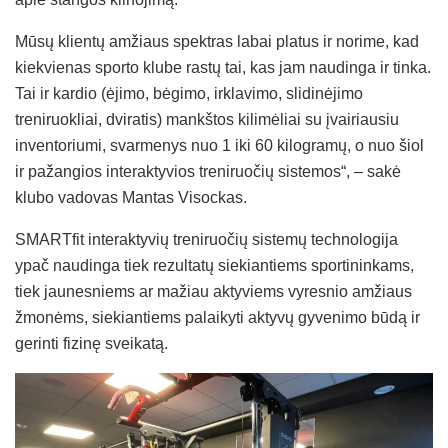
Mūsų klientų amžiaus spektras labai platus ir norime, kad
kiekvienas sporto klube rastų tai, kas jam naudinga ir tinka.
Tai ir kardio (ėjimo, bėgimo, irklavimo, slidinėjimo
treniruokliai, dviratis) mankštos kilimėliai su įvairiausiu
inventoriumi, svarmenys nuo 1 iki 60 kilogramų, o nuo šiol
ir pažangios interaktyvios treniruočių sistemos“, – sakė
klubo vadovas Mantas Visockas.
SMARTfit interaktyvių treniruočių sistemų technologija
ypač naudinga tiek rezultatų siekiantiems sportininkams,
tiek jaunesniems ar mažiau aktyviems vyresnio amžiaus
žmonėms, siekiantiems palaikyti aktyvų gyvenimo būdą ir
gerinti fizinę sveikatą.