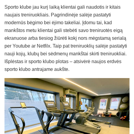
Sporto klube jau kurį laiką klientai gali naudotis ir kitais
naujais treniruokliais. Pagrindinėje salėje pastatyti
modernūs bėgimo bei ėjimo takeliai. Įdomu tai, kad
mankštos metu klientai gali stebėti savo treniruotės eigą
ekranuose arba tiesiog žiūrėti kokį nors mėgstamą serialą
per Youtube ar Netfilx. Taip pat treniruoklių salėje pastatyti
nauji kojų, klubų bei sėdmenų mankštai skirti treniruokliai.
Išplėstas ir sporto klubo plotas – atsivėrė naujos erdvės
sporto klubo antrajame aukšte.