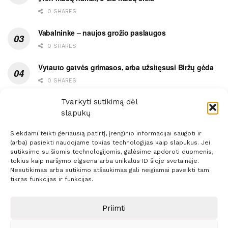
0 SHARES
Vabalninke – naujos grožio paslaugos
0 SHARES
Vytauto gatvės grimasos, arba užsitęsusi Biržų gėda
0 SHARES
Pietų metas pažymėtas avarija
Tvarkyti sutikimą dėl
slapukų
0 SHARES
Siekdami teikti geriausią patirtį, įrenginio informacijai saugoti ir
(arba) pasiekti naudojame tokias technologijas kaip slapukus. Jei
sutiksime su šiomis technologijomis, galėsime apdoroti duomenis,
tokius kaip naršymo elgsena arba unikalūs ID šioje svetainėje.
Nesutikimas arba sutikimo atšaukimas gali neigiamai paveikti tam
Prenumerata
Reklama
Taisyklės
Kontaktai
tikras funkcijas ir funkcijas.
Sprendimas:
ITBrolis
Priimti