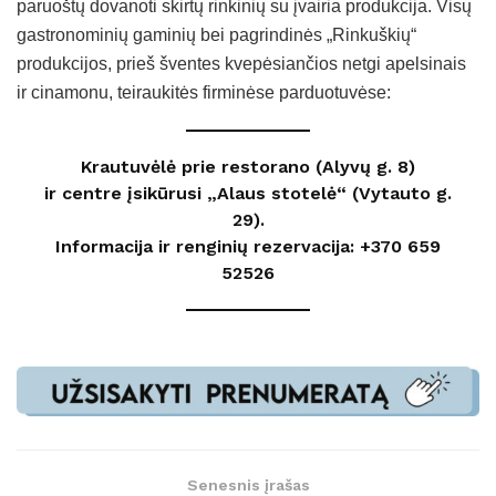
paruoštų dovanoti skirtų rinkinių su įvairia produkcija. Visų
gastronominių gaminių bei pagrindinės „Rinkuškių“
produkcijos, prieš šventes kvepėsiančios netgi apelsinais
ir cinamonu, teiraukitės firminėse parduotuvėse:
Krautuvėlė prie restorano (Alyvų g. 8)
ir centre įsikūrusi „Alaus stotelė“ (Vytauto g.
29).
Informacija ir renginių rezervacija: +370 659
52526
Senesnis įrašas