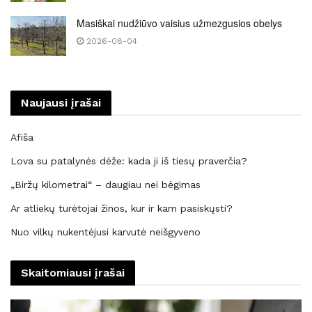
Masiškai nudžiūvo vaisius užmezgusios obelys
2026-08-04
Naujausi įrašai
Afiša
Lova su patalynės dėže: kada ji iš tiesų praverčia?
„Biržų kilometrai“ – daugiau nei bėgimas
Ar atliekų turėtojai žinos, kur ir kam pasiskųsti?
Nuo vilkų nukentėjusi karvutė neišgyveno
Skaitomiausi įrašai