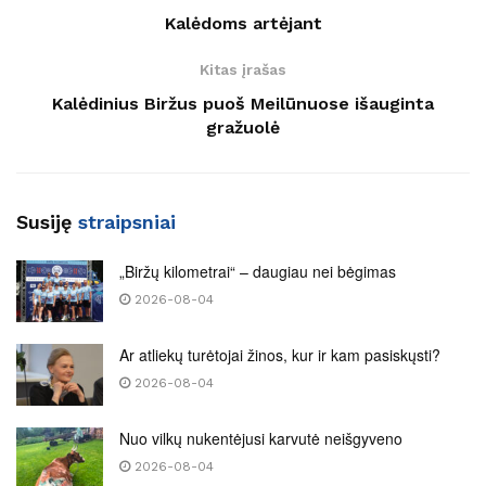
Kalėdoms artėjant
Kitas įrašas
Kalėdinius Biržus puoš Meilūnuose išauginta
gražuolė
Susiję
straipsniai
„Biržų kilometrai“ – daugiau nei bėgimas
2026-08-04
Ar atliekų turėtojai žinos, kur ir kam pasiskųsti?
2026-08-04
Nuo vilkų nukentėjusi karvutė neišgyveno
2026-08-04