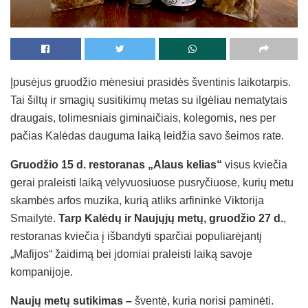
Įpusėjus gruodžio mėnesiui prasidės šventinis laikotarpis.
Tai šiltų ir smagių susitikimų metas su ilgėliau nematytais
draugais, tolimesniais giminaičiais, kolegomis, nes per
pačias Kalėdas dauguma laiką leidžia savo šeimos rate.
Gruodžio 15 d. restoranas „Alaus kelias“
visus kviečia
gerai praleisti laiką vėlyvuosiuose pusryčiuose, kurių metu
skambės arfos muzika, kurią atliks arfininkė Viktorija
Smailytė.
Tarp Kalėdų ir Naujųjų metų, gruodžio 27 d.
,
restoranas kviečia į išbandyti sparčiai populiarėjantį
„Mafijos“ žaidimą bei įdomiai praleisti laiką savoje
kompanijoje.
Naujų metų sutikimas –
šventė, kuria norisi paminėti.