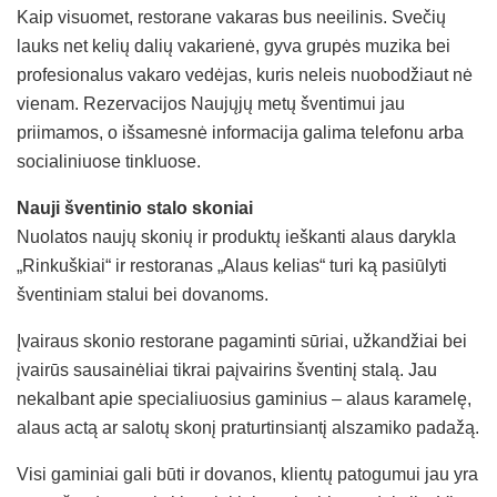
Kaip visuomet, restorane vakaras bus neeilinis. Svečių
lauks net kelių dalių vakarienė, gyva grupės muzika bei
profesionalus vakaro vedėjas, kuris neleis nuobodžiaut nė
vienam. Rezervacijos Naujųjų metų šventimui jau
priimamos, o išsamesnė informacija galima telefonu arba
socialiniuose tinkluose.
Nauji šventinio stalo skoniai
Nuolatos naujų skonių ir produktų ieškanti alaus darykla
„Rinkuškiai“ ir restoranas „Alaus kelias“ turi ką pasiūlyti
šventiniam stalui bei dovanoms.
Įvairaus skonio restorane pagaminti sūriai, užkandžiai bei
įvairūs sausainėliai tikrai paįvairins šventinį stalą. Jau
nekalbant apie specialiuosius gaminius – alaus karamelę,
alaus actą ar salotų skonį praturtinsiantį alszamiko padažą.
Visi gaminiai gali būti ir dovanos, klientų patogumui jau yra