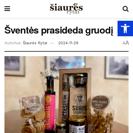
Open
Šventės prasideda gruodį
A
Autorius:
Šiaurės Rytai
2024-11-29
A