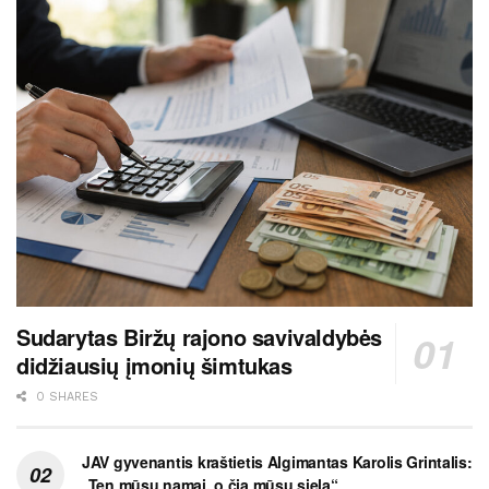
Sudarytas Biržų rajono savivaldybės
didžiausių įmonių šimtukas
0 SHARES
JAV gyvenantis kraštietis Algimantas Karolis Grintalis:
„Ten mūsų namai, o čia mūsų siela“