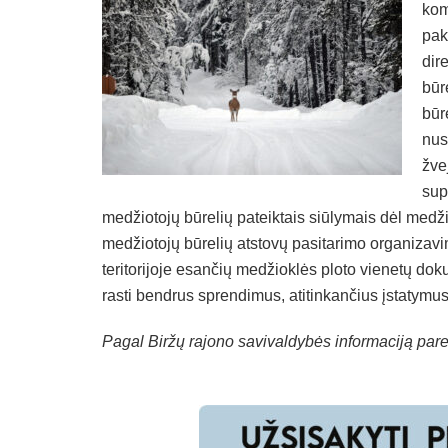
kom
pak
dir
būr
būr
nus
žve
sup
medžiotojų būrelių pateiktais siūlymais dėl medži
medžiotojų būrelių atstovų pasitarimo organizavi
teritorijoje esančių medžioklės ploto vienetų do
rasti bendrus sprendimus, atitinkančius įstatymus
Pagal Biržų rajono savivaldybės informaciją pa