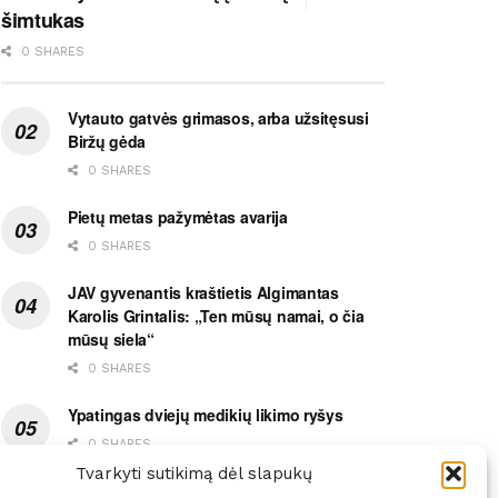
šimtukas
0 SHARES
Vytauto gatvės grimasos, arba užsitęsusi
Biržų gėda
0 SHARES
Pietų metas pažymėtas avarija
0 SHARES
JAV gyvenantis kraštietis Algimantas
Karolis Grintalis: „Ten mūsų namai, o čia
mūsų siela“
0 SHARES
Ypatingas dviejų medikių likimo ryšys
0 SHARES
Tvarkyti sutikimą dėl slapukų