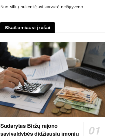
Nuo vilkų nukentėjusi karvutė neišgyveno
Skaitomiausi įrašai
Sudarytas Biržų rajono
savivaldybės didžiausių įmonių