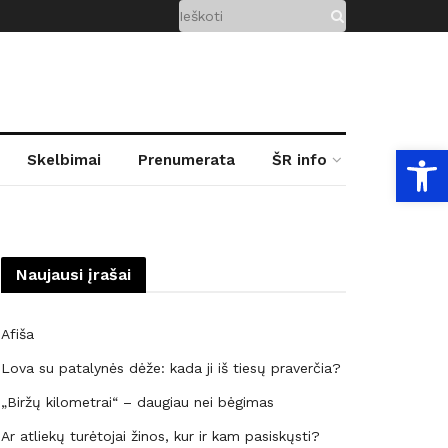
Open
Skelbimai
Prenumerata
ŠR info
Naujausi įrašai
Afiša
Lova su patalynės dėže: kada ji iš tiesų praverčia?
„Biržų kilometrai“ – daugiau nei bėgimas
Ar atliekų turėtojai žinos, kur ir kam pasiskųsti?