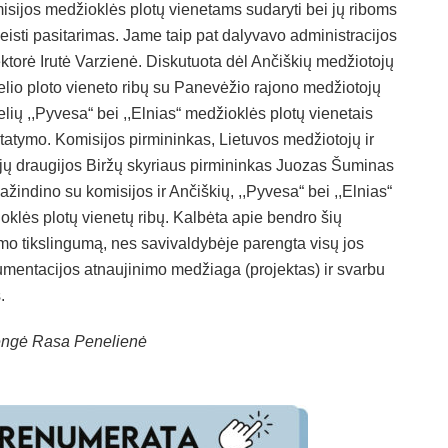
isijos medžioklės plotų vienetams sudaryti bei jų riboms
eisti pasitarimas. Jame taip pat dalyvavo administracijos
ektorė Irutė Varzienė. Diskutuota dėl Ančiškių medžiotojų
elio ploto vieneto ribų su Panevėžio rajono medžiotojų
elių ,,Pyvesa“ bei ,,Elnias“ medžioklės plotų vienetais
tatymo. Komisijos pirmininkas, Lietuvos medžiotojų ir
jų draugijos Biržų skyriaus pirmininkas Juozas Šuminas
ažindino su komisijos ir Ančiškių, ,,Pyvesa“ bei ,,Elnias“
oklės plotų vienetų ribų. Kalbėta apie bendro šių
mo tikslingumą, nes savivaldybėje parengta visų jos
kumentacijos atnaujinimo medžiaga (projektas) ir svarbu
.
rengė Rasa Penelienė