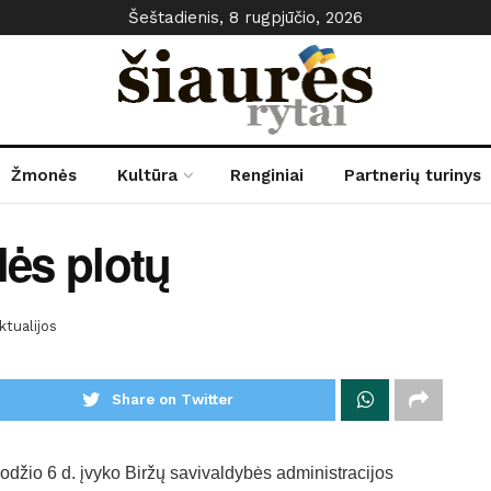
Šeštadienis, 8 rugpjūčio, 2026
Žmonės
Kultūra
Renginiai
Partnerių turinys
lės plotų
ktualijos
Share on Twitter
odžio 6 d. įvyko Biržų savivaldybės administracijos