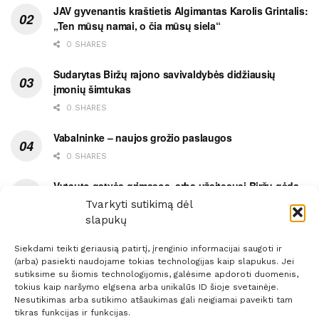
JAV gyvenantis kraštietis Algimantas Karolis Grintalis:
„Ten mūsų namai, o čia mūsų siela“
0 SHARES
Sudarytas Biržų rajono savivaldybės didžiausių
įmonių šimtukas
0 SHARES
Vabalninke – naujos grožio paslaugos
0 SHARES
Vytauto gatvės grimasos, arba užsitęsusi Biržų gėda
Tvarkyti sutikimą dėl
0 SHARES
slapukų
Siekdami teikti geriausią patirtį, įrenginio informacijai saugoti ir
(arba) pasiekti naudojame tokias technologijas kaip slapukus. Jei
sutiksime su šiomis technologijomis, galėsime apdoroti duomenis,
tokius kaip naršymo elgsena arba unikalūs ID šioje svetainėje.
Prenumerata
Reklama
Taisyklės
Kontaktai
Nesutikimas arba sutikimo atšaukimas gali neigiamai paveikti tam
tikras funkcijas ir funkcijas.