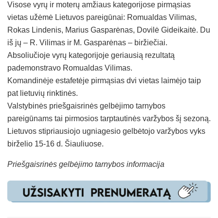
Visose vyrų ir moterų amžiaus kategorijose pirmąsias
vietas užėmė Lietuvos pareigūnai: Romualdas Vilimas,
Rokas Lindenis, Marius Gasparėnas, Dovilė Gideikaitė. Du
iš jų – R. Vilimas ir M. Gasparėnas – biržiečiai.
Absoliučioje vyrų kategorijoje geriausią rezultatą
pademonstravo Romualdas Vilimas.
Komandinėje estafetėje pirmąsias dvi vietas laimėjo taip
pat lietuvių rinktinės.
Valstybinės priešgaisrinės gelbėjimo tarnybos
pareigūnams tai pirmosios tarptautinės varžybos šį sezoną.
Lietuvos stipriausiojo ugniagesio gelbėtojo varžybos vyks
birželio 15-16 d. Šiauliuose.
Priešgaisrinės gelbėjimo tarnybos informacija