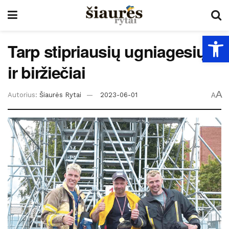
Open
Tarp stipriausių ugniagesių –
ir biržiečiai
A
Autorius:
Šiaurės Rytai
2023-06-01
A