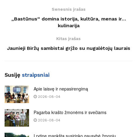
Senesnis įrašas
„Bastūnus“ domina istorija, kultūra, menas ir…
kulinarija
Kitas įrašas
Jaunieji Biržų sambistai grįžo su nugalėtojų laurais
Susiję
straipsniai
Apie laisvę ir nepasirengimą
2026-08-04
Pagarba krašto žmonėms ir svečiams
2026-08-04
Į rytinę mankštą susirinko gausybė žmonių