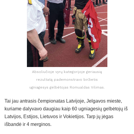
Absoliučioje vyrų kategorijoje geriausią
rezultatą pademonstravo biržietis
ugniagesys gelbėtojas Romualdas Vilimas.
Tai jau antrasis čempionatas Latvijoje, Jelgavos mieste,
kuriame dalyvavo daugiau kaip 60 ugniagesių gelbėtojų iš
Latvijos, Estijos, Lietuvos ir Vokietijos. Tarp jų jėgas
išbandė ir 4 merginos.