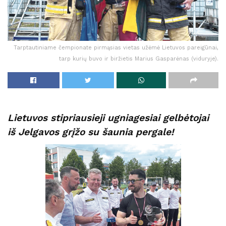
Tarptautiniame čempionate pirmąsias vietas užėmė Lietuvos pareigūnai,
tarp kurių buvo ir biržietis Marius Gasparėnas (viduryje).
Lietuvos stipriausieji ugniagesiai gelbėtojai
iš Jelgavos grįžo su šaunia pergale!