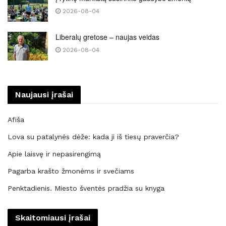
2026-08-04
Liberalų gretose – naujas veidas
2026-08-04
Naujausi įrašai
Afiša
Lova su patalynės dėže: kada ji iš tiesų praverčia?
Apie laisvę ir nepasirengimą
Pagarba krašto žmonėms ir svečiams
Penktadienis. Miesto šventės pradžia su knyga
Skaitomiausi įrašai