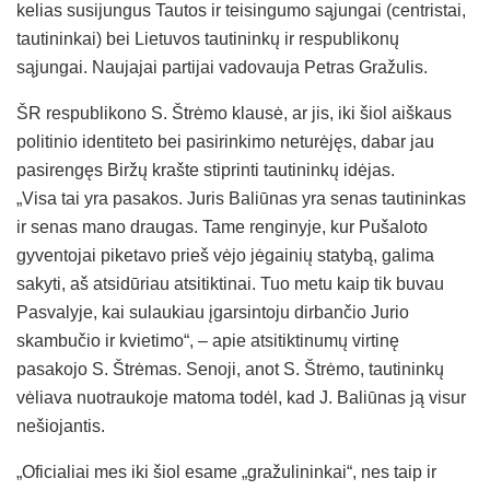
kelias susijungus Tautos ir teisingumo sąjungai (centristai,
tautininkai) bei Lietuvos tautininkų ir respublikonų
sąjungai. Naujajai partijai vadovauja Petras Gražulis.
ŠR respublikono S. Štrėmo klausė, ar jis, iki šiol aiškaus
politinio identiteto bei pasirinkimo neturėjęs, dabar jau
pasirengęs Biržų krašte stiprinti tautininkų idėjas.
„Visa tai yra pasakos. Juris Baliūnas yra senas tautininkas
ir senas mano draugas. Tame renginyje, kur Pušaloto
gyventojai piketavo prieš vėjo jėgainių statybą, galima
sakyti, aš atsidūriau atsitiktinai. Tuo metu kaip tik buvau
Pasvalyje, kai sulaukiau įgarsintoju dirbančio Jurio
skambučio ir kvietimo“, – apie atsitiktinumų virtinę
pasakojo S. Štrėmas. Senoji, anot S. Štrėmo, tautininkų
vėliava nuotraukoje matoma todėl, kad J. Baliūnas ją visur
nešiojantis.
„Oficialiai mes iki šiol esame „gražulininkai“, nes taip ir