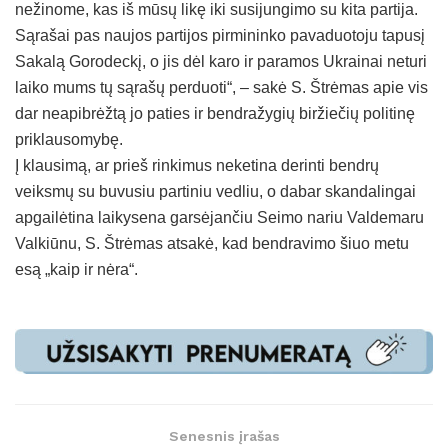
nežinome, kas iš mūsų likę iki susijungimo su kita partija.
Sąrašai pas naujos partijos pirmininko pavaduotoju tapusį
Sakalą Gorodeckį, o jis dėl karo ir paramos Ukrainai neturi
laiko mums tų sąrašų perduoti“, – sakė S. Štrėmas apie vis
dar neapibrėžtą jo paties ir bendražygių biržiečių politinę
priklausomybę.
Į klausimą, ar prieš rinkimus neketina derinti bendrų
veiksmų su buvusiu partiniu vedliu, o dabar skandalingai
apgailėtina laikysena garsėjančiu Seimo nariu Valdemaru
Valkiūnu, S. Štrėmas atsakė, kad bendravimo šiuo metu
esą „kaip ir nėra“.
Senesnis įrašas