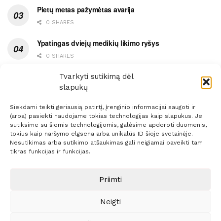
Pietų metas pažymėtas avarija
0 SHARES
Ypatingas dviejų medikių likimo ryšys
0 SHARES
Ašaromis baigęsis užėjimas į piceriją
Tvarkyti sutikimą dėl
slapukų
0 SHARES
Siekdami teikti geriausią patirtį, įrenginio informacijai saugoti ir
(arba) pasiekti naudojame tokias technologijas kaip slapukus. Jei
sutiksime su šiomis technologijomis, galėsime apdoroti duomenis,
tokius kaip naršymo elgsena arba unikalūs ID šioje svetainėje.
Nesutikimas arba sutikimo atšaukimas gali neigiamai paveikti tam
Prenumerata
Reklama
Taisyklės
Kontaktai
tikras funkcijas ir funkcijas.
Sprendimas:
ITBrolis
Priimti
Neigti
© 2021 Visos teisės saugomos
Siaure.lt