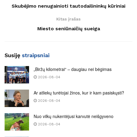
Skubėjimo nenugainioti tautodailininkų kūriniai
Kitas įrašas
Miesto seniūnaičių sueiga
Susiję
straipsniai
„Biržų kilometrai“ – daugiau nei bėgimas
2026-08-04
Ar atliekų turėtojai žinos, kur ir kam pasiskųsti?
2026-08-04
Nuo vilkų nukentėjusi karvutė neišgyveno
2026-08-04