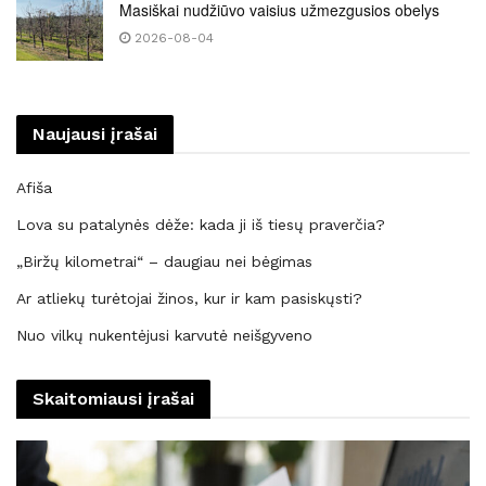
Masiškai nudžiūvo vaisius užmezgusios obelys
2026-08-04
Naujausi įrašai
Afiša
Lova su patalynės dėže: kada ji iš tiesų praverčia?
„Biržų kilometrai“ – daugiau nei bėgimas
Ar atliekų turėtojai žinos, kur ir kam pasiskųsti?
Nuo vilkų nukentėjusi karvutė neišgyveno
Skaitomiausi įrašai