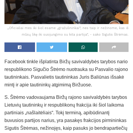
„Oficialiai mes iki šiol esame „gražulininkai“, nes taip ir nežinome, kas iš
mūsų likę iki susijungimo su kita partija“, - sako Sigutis Štrėmas.
Facebook tinkle išplatinta Biržų savivaldybės tarybos nario
respublikono Sigučio Štrėmo nuotrauka su Pasvalio rajono
tautininkais. Pasvalietis tautininkas Juris Baliūnas išsakė
mintį ir apie tautininkų atgimimą Biržuose.
S. Štrėmo vadovaujama Biržų rajono savivaldybės tarybos
Lietuvių tautininkų ir respublikonų frakcija iki šiol laikoma
partiniais „našlaitėliais“. Tokį terminą, apibūdinantį
buvusios partijos narius, yra pasakęs frakcijos pirmininkas
Sigutis Štrėmas, nežinojęs, kaip pasuks jo bendrapartiečių