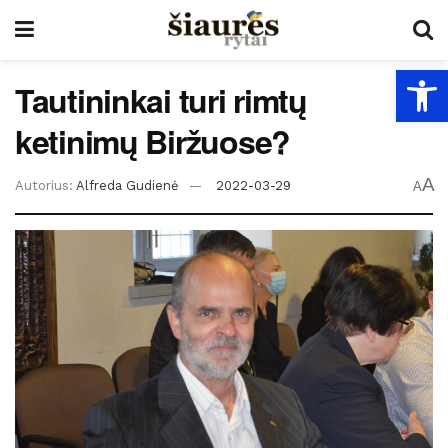
Open
Tautininkai turi rimtų
ketinimų Biržuose?
A
Autorius:
Alfreda Gudienė
2022-03-29
A