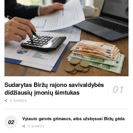
Sudarytas Biržų rajono savivaldybės
didžiausių įmonių šimtukas
0 SHARES
Vytauto gatvės grimasos, arba užsitęsusi Biržų gėda
0 SHARES