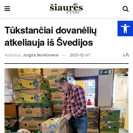
Open
Tūkstančiai dovanėlių
atkeliauja iš Švedijos
A
Autorius:
Jurgita Morkūnienė
2021-12-07
A