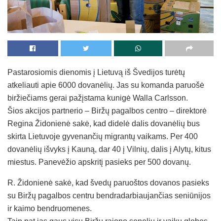
Pastarosiomis dienomis į Lietuvą iš Švedijos turėtų
atkeliauti apie 6000 dovanėlių. Jas su komanda paruošė
biržiečiams gerai pažįstama kunigė Walla Carlsson.
Šios akcijos partnerio – Biržų pagalbos centro – direktorė
Regina Židonienė sakė, kad didelė dalis dovanėlių bus
skirta Lietuvoje gyvenančių migrantų vaikams. Per 400
dovanėlių išvyks į Kauną, dar 40 į Vilnių, dalis į Alytų, kitus
miestus. Panevėžio apskritį pasieks per 500 dovanų.
R. Židonienė sakė, kad švedų paruoštos dovanos pasieks
su Biržų pagalbos centru bendradarbiaujančias seniūnijos
ir kaimo bendruomenes.