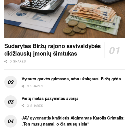
Sudarytas Biržų rajono savivaldybės
didžiausių įmonių šimtukas
0 SHARES
Vytauto gatvės grimasos, arba užsitęsusi Biržų gėda
0 SHARES
Pietų metas pažymėtas avarija
0 SHARES
JAV gyvenantis kraštietis Algimantas Karolis Grintalis:
„Ten mūsų namai, o čia mūsų siela“