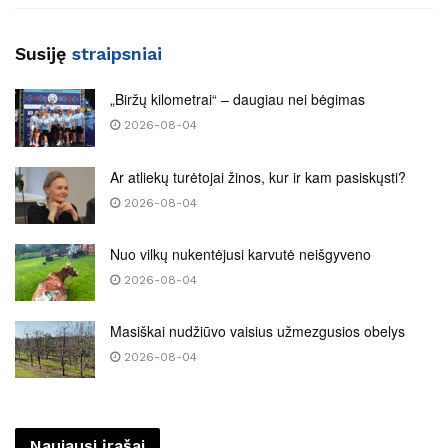
Susiję
straipsniai
„Biržų kilometrai“ – daugiau nei bėgimas
2026-08-04
Ar atliekų turėtojai žinos, kur ir kam pasiskųsti?
2026-08-04
Nuo vilkų nukentėjusi karvutė neišgyveno
2026-08-04
Masiškai nudžiūvo vaisius užmezgusios obelys
2026-08-04
Naujausi įrašai