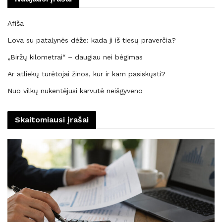
Afiša
Lova su patalynės dėže: kada ji iš tiesų praverčia?
„Biržų kilometrai“ – daugiau nei bėgimas
Ar atliekų turėtojai žinos, kur ir kam pasiskųsti?
Nuo vilkų nukentėjusi karvutė neišgyveno
Skaitomiausi įrašai