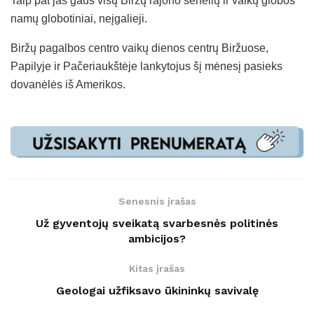
Taip pat jas gaus visų Biržų rajono senelių ir vaikų globos
namų globotiniai, neįgalieji.
Biržų pagalbos centro vaikų dienos centrų Biržuose,
Papilyje ir Pačeriaukštėje lankytojus šį mėnesį pasieks
dovanėlės iš Amerikos.
Senesnis įrašas
Už gyventojų sveikatą svarbesnės politinės
ambicijos?
Kitas įrašas
Geologai užfiksavo ūkininkų savivalę