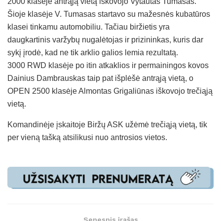
2000 klasėje antrąją vietą iškovojo Vytautas Tumasas.
Šioje klasėje V. Tumasas startavo su mažesnės kubatūros
klasei tinkamu automobiliu. Tačiau biržietis yra
daugkartinis varžybų nugalėtojas ir prizininkas, kuris dar
sykį įrodė, kad ne tik arklio galios lemia rezultatą.
3000 RWD klasėje po itin atkaklios ir permainingos kovos
Dainius Dambrauskas taip pat išplėšė antrąją vietą, o
OPEN 2500 klasėje Almontas Grigaliūnas iškovojo trečiąją
vietą.
Komandinėje įskaitoje Biržų ASK užėmė trečiąją vietą, tik
per vieną tašką atsilikusi nuo antrosios vietos.
Senesnis įrašas