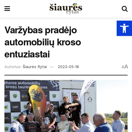
Open
Varžybas pradėjo
automobilių kroso
entuziastai
A
Autorius:
Šiaurės Rytai
2023-05-18
A