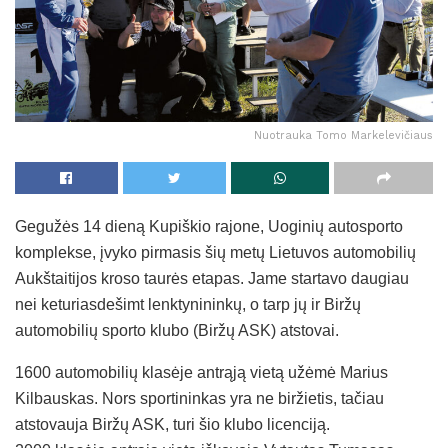
Nuotrauka Tomo Markelevičiaus
Gegužės 14 dieną Kupiškio rajone, Uoginių autosporto
komplekse, įvyko pirmasis šių metų Lietuvos automobilių
Aukštaitijos kroso taurės etapas. Jame startavo daugiau
nei keturiasdešimt lenktynininkų, o tarp jų ir Biržų
automobilių sporto klubo (Biržų ASK) atstovai.
1600 automobilių klasėje antrąją vietą užėmė Marius
Kilbauskas. Nors sportininkas yra ne biržietis, tačiau
atstovauja Biržų ASK, turi šio klubo licenciją.