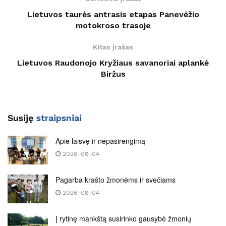
Lietuvos taurės antrasis etapas Panevėžio
motokroso trasoje
Kitas įrašas
Lietuvos Raudonojo Kryžiaus savanoriai aplankė
Biržus
Susiję
straipsniai
Apie laisvę ir nepasirengimą
2026-08-04
Pagarba krašto žmonėms ir svečiams
2026-08-04
Į rytinę mankštą susirinko gausybė žmonių