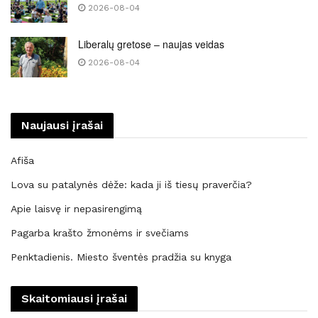
2026-08-04
Liberalų gretose – naujas veidas
2026-08-04
Naujausi įrašai
Afiša
Lova su patalynės dėže: kada ji iš tiesų praverčia?
Apie laisvę ir nepasirengimą
Pagarba krašto žmonėms ir svečiams
Penktadienis. Miesto šventės pradžia su knyga
Skaitomiausi įrašai