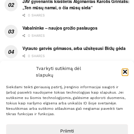
JAV gyvenantis kraštietis Algimantas Karolis Grintalis:
„Ten mūsų namai, o čia mūsų siela“
0 SHARES
Vabalninke – naujos grožio paslaugos
0 SHARES
Vytauto gatvės grimasos, arba užsitęsusi Biržų gėda
0 SHARES
Pietų metas pažymėtas avarija
Tvarkyti sutikimą dėl
slapukų
0 SHARES
Siekdami teikti geriausią patirtį, įrenginio informacijai saugoti ir
(arba) pasiekti naudojame tokias technologijas kaip slapukus. Jei
sutiksime su šiomis technologijomis, galėsime apdoroti duomenis,
tokius kaip naršymo elgsena arba unikalūs ID šioje svetainėje.
Nesutikimas arba sutikimo atšaukimas gali neigiamai paveikti tam
Prenumerata
Reklama
Taisyklės
Kontaktai
tikras funkcijas ir funkcijas.
Sprendimas:
ITBrolis
Priimti