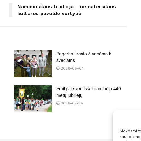
Naminio alaus tradicija – nematerialaus
kultūros paveldo vertybė
Pagarba krašto žmonėms ir
svečiams
2026-08-04
Smilgiai šventiškai paminėjo 440
metų jubiliejų
2026-07-28
Siekdami tei
naudojame t