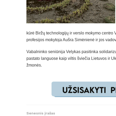
kūrė Biržų technologijų ir verslo mokymo centro 
profesijos mokytoja Aušra Simėnienė ir jos vadov
Vabalninko seniūnija Velykas pasitinka solidari
pastato languose kaip viltis šviečia Lietuvos ir U
žmonės.
Senesnis įrašas