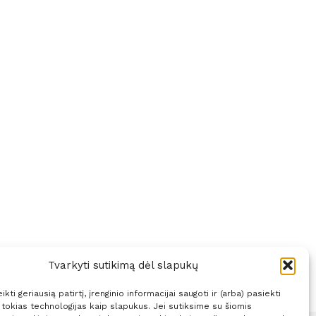
Tvarkyti sutikimą dėl slapukų
kti geriausią patirtį, įrenginio informacijai saugoti ir (arba) pasiekti
okias technologijas kaip slapukus. Jei sutiksime su šiomis