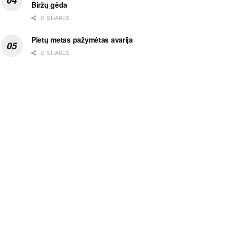
Biržų gėda
0 SHARES
Pietų metas pažymėtas avarija
0 SHARES