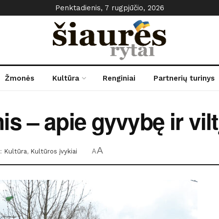
Penktadienis, 7 rugpjūčio, 2026
Žmonės
Kultūra
Renginiai
Partnerių turinys
 – apie gyvybę ir vilt
A
:
Kultūra
,
Kultūros įvykiai
A