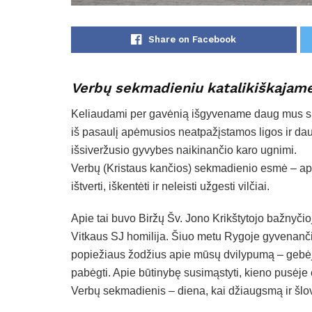
Share on Facebook
Verbų sekmadieniu katalikiškajame 
Keliaudami per gavėnią išgyvename daug mus supa
iš pasaulį apėmusios neatpažįstamos ligos ir dau
išsiveržusio gyvybes naikinančio karo ugnimi.
Verbų (Kristaus kančios) sekmadienio esmė – apie
ištverti, iškentėti ir neleisti užgesti vilčiai.
Apie tai buvo Biržų Šv. Jono Krikštytojo bažnyči
Vitkaus SJ homilija. Šiuo metu Rygoje gyvenančio
popiežiaus žodžius apie mūsų dvilypumą – gebėjimą 
pabėgti. Apie būtinybę susimąstyti, kieno pusėje
Verbų sekmadienis – diena, kai džiaugsmą ir šlo