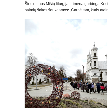
Šios dienos Mišių liturgija primena garbingą Kris
palmių šakas šaukdamos: „Garbė tam, kuris atein