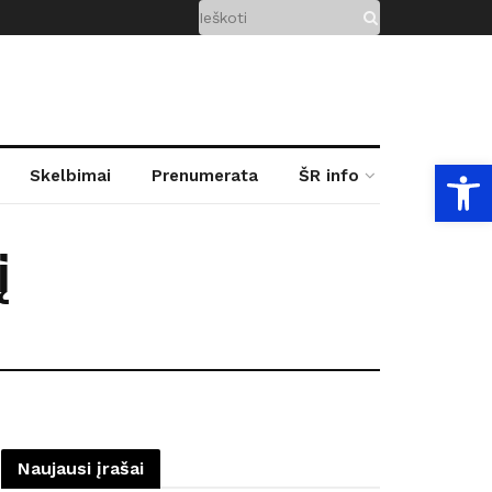
Open
Skelbimai
Prenumerata
ŠR info
į
Naujausi įrašai