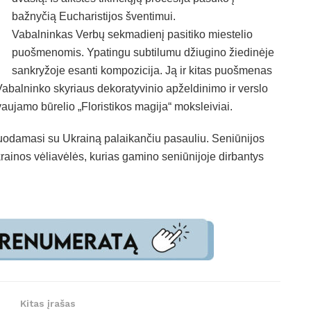
bažnyčią Eucharistijos šventimui.
Vabalninkas Verbų sekmadienį pasitiko miestelio
puošmenomis. Ypatingu subtilumu džiugino žiedinėje
sankryžoje esanti kompozicija. Ją ir kitas puošmenas
Vabalninko skyriaus dekoratyvinio apželdinimo ir verslo
aujamo būrelio „Floristikos magija“ moksleiviai.
zuodamasi su Ukrainą palaikančiu pasauliu. Seniūnijos
krainos vėliavėlės, kurias gamino seniūnijoje dirbantys
Kitas įrašas