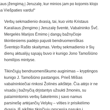
taus įžengimą į Jeruzalę, kur minios jam po kojomis klojo
a Viešpaties vardu!“
Verbų sekmadienio dvasią, tai, kuo virto Kristaus
Karaliaus įžengimo į Jeruzalę šventė, Vabalninko Švč.
Mergelės Marijos Ėmimo į dangų bažnyčioje
tikintiesiems padėjo pajusti bendruomeniškas
Šventojo Rašto skaitymas. Verbų sekmadienio ir šių
dienų aktualijų sąsajų buvo ir kunigo Jono Tamošiūno
homilijos mintyse.
Tikinčiųjų bendruomeniškumo auginimas – kryptingos
kunigo J. Tamošiūno pastangos. Prieš Mišias
vabalninkiečiai rinkosi Žolinės aikštėje. Čia atėjo ir ne
visada į bažnyčią drįstantys užsukti žmonės, su
palaimintomis verbų šakelėmis į savo namus
parsinešę artėjančių Velykų – vilties ir prisikėlimo
dvasią. Iš aikštės tikinčiųjų procesija pasuko į