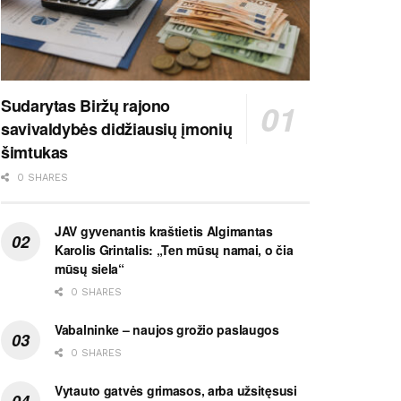
Sudarytas Biržų rajono
savivaldybės didžiausių įmonių
šimtukas
0 SHARES
JAV gyvenantis kraštietis Algimantas
Karolis Grintalis: „Ten mūsų namai, o čia
mūsų siela“
0 SHARES
Vabalninke – naujos grožio paslaugos
0 SHARES
Vytauto gatvės grimasos, arba užsitęsusi